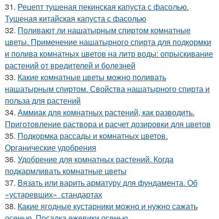
31.
Рецепт тушеная пекинская капуста с фасолью.
Тушеная китайская капуста с фасолью
32.
Поливают ли нашатырным спиртом комнатные
цветы. Применение нашатырного спирта для подкормки
и полива комнатных цветов на литр воды: опрыскивание
растений от вредителей и болезней
33.
Какие комнатные цветы можно поливать
нашатырным спиртом. Свойства нашатырного спирта и
польза для растений
34.
Аммиак для комнатных растений, как разводить.
Приготовление раствора и расчет дозировки для цветов
35.
Подкормка рассады и комнатных цветов.
Органические удобрения
36.
Удобрение для комнатных растений. Когда
подкармливать комнатные цветы
37.
Вязать или варить арматуру для фундамента. Об
«устаревших» стандартах
38.
Какие ягодные кустарники можно и нужно сажать
осенью. Посадка ежевики осенью