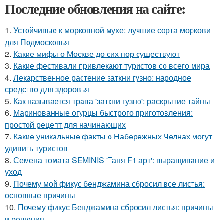
Последние обновления на сайте:
1.
Устойчивые к морковной мухе: лучшие сорта моркови
для Подмосковья
2.
Какие мифы о Москве до сих пор существуют
3.
Какие фестивали привлекают туристов со всего мира
4.
Лекарственное растение заткни гузно: народное
средство для здоровья
5.
Как называется трава 'заткни гузно': раскрытие тайны
6.
Маринованные огурцы быстрого приготовления:
простой рецепт для начинающих
7.
Какие уникальные факты о Набережных Челнах могут
удивить туристов
8.
Семена томата SEMINIS 'Таня F1 арт': выращивание и
уход
9.
Почему мой фикус бенджамина сбросил все листья:
основные причины
10.
Почему фикус Бенджамина сбросил листья: причины
и решения