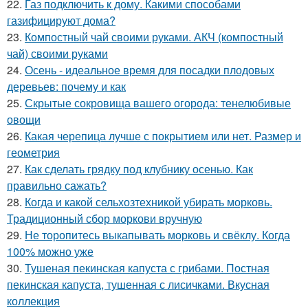
22.
Газ подключить к дому. Какими способами
газифицируют дома?
23.
Компостный чай своими руками. АКЧ (компостный
чай) своими руками
24.
Осень - идеальное время для посадки плодовых
деревьев: почему и как
25.
Скрытые сокровища вашего огорода: тенелюбивые
овощи
26.
Какая черепица лучше с покрытием или нет. Размер и
геометрия
27.
Как сделать грядку под клубнику осенью. Как
правильно сажать?
28.
Когда и какой сельхозтехникой убирать морковь.
Традиционный сбор моркови вручную
29.
Не торопитесь выкапывать морковь и свёклу. Когда
100% можно уже
30.
Тушеная пекинская капуста с грибами. Постная
пекинская капуста, тушенная с лисичками. Вкусная
коллекция