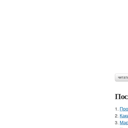
читат
Пос
1.
Про
2.
Как
3.
Мар