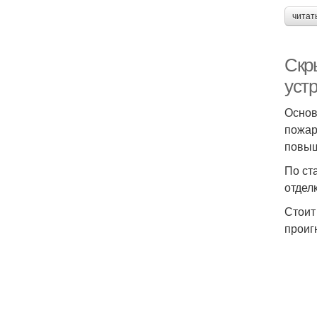
читат
Скр
уст
Основ
пожар
повыш
По ст
отдел
Стоит
проиг