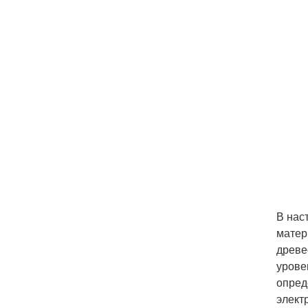
В нас
матер
древе
урове
опред
элект