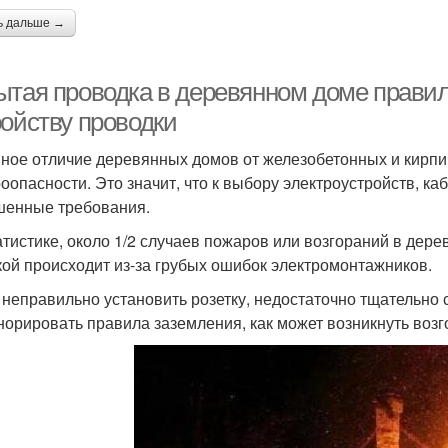
ь дальше →
ытая проводка в деревянном доме правил
ройству проводки
ное отличие деревянных домов от железобетонных и кирпи
оопасности. Это значит, что к выбору электроустройств, к
енные требования.
атистике, около 1/2 случаев пожаров или возгораний в дер
кой происходит из-за грубых ошибок электромонтажников.
 неправильно установить розетку, недостаточно тщательно 
норировать правила заземления, как может возникнуть возго