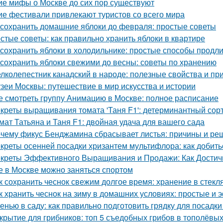
ие мифы о Москве до сих пор существуют
ие фестивали привлекают туристов со всего мира
 сохранить домашние яблоки до февраля: простые советы
стые советы: как правильно хранить яблоки в квартире
 сохранить яблоки в холодильнике: простые способы продл
 сохранить яблоки свежими до весны: советы по хранению
лколепестник канадский в народе: полезные свойства и п
зеи Москвы: путешествие в мир искусства и истории
е смотреть группу Анимацию в Москве: полное расписание
креты выращивания томата 'Таня F1': детерминантный сорт
мат Татьяна и Таня F1: двойная удача для вашего сада
чему фикус Бенджамина сбрасывает листья: причины и ре
креты осенней посадки хризантем мультифлора: как добит
креты Эффективного Выращивания и Продажи: Как Достичь
е в Москве можно заняться спортом
к сохранить чеснок свежим долгое время: хранение в стекл
к хранить чеснок на зиму в домашних условиях: простые и
енью в саду: как правильно подготовить грядку для посадки
крытие для грибников: топ 5 съедобных грибов в тополёвы