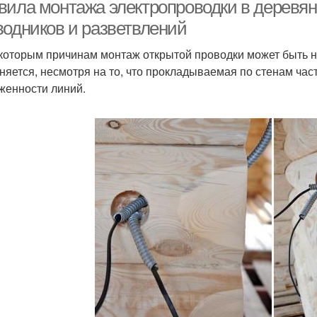
электропроводки
частном доме
вила монтажа электропроводки в деревя
водников и разветвлений
которым причинам монтаж открытой проводки может быть н
няется, несмотря на то, что прокладываемая по стенам час
женности линий.