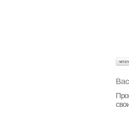
читат
Вас
Про
сво