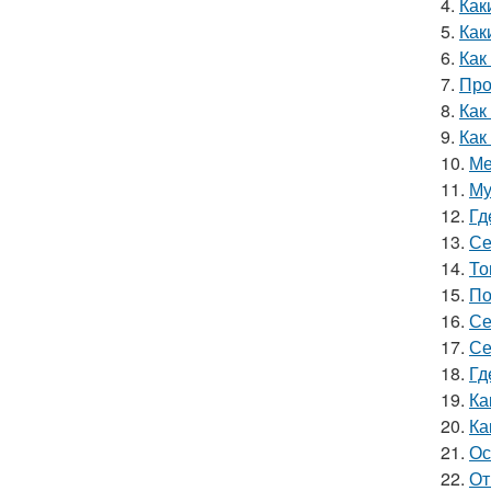
4.
Как
5.
Как
6.
Как
7.
Про
8.
Как
9.
Как
10.
Ме
11.
Му
12.
Гд
13.
Се
14.
То
15.
По
16.
Се
17.
Се
18.
Гд
19.
Ка
20.
Ка
21.
Ос
22.
От