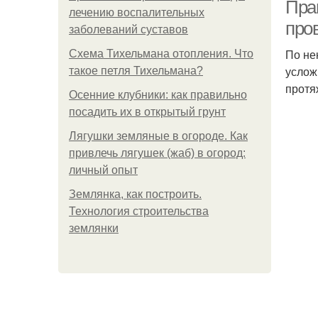
Пра
лечению воспалительных
про
заболеваний суставов
По не
Схема Тихельмана отопления. Что
услож
такое петля Тихельмана?
протя
Осенние клубники: как правильно
посадить их в открытый грунт
Лягушки земляные в огороде. Как
привлечь лягушек (жаб) в огород:
личный опыт
Землянка, как построить.
Технология строительства
землянки