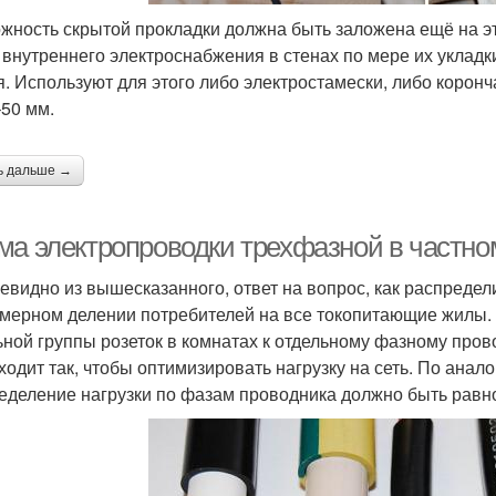
жность скрытой прокладки должна быть заложена ещё на э
 внутреннего электроснабжения в стенах по мере их укладк
я. Используют для этого либо электростамески, либо коро
50 мм.
ь дальше →
ма электропроводки трехфазной в частно
чевидно из вышесказанного, ответ на вопрос, как распредели
мерном делении потребителей на все токопитающие жилы.
ьной группы розеток в комнатах к отдельному фазному про
ходит так, чтобы оптимизировать нагрузку на сеть. По ана
еделение нагрузки по фазам проводника должно быть рав