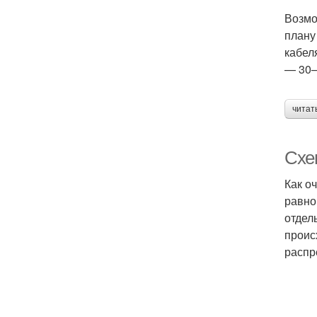
Возмо
плану
кабел
— 30–
читат
Схе
Как о
равно
отдел
проис
распр