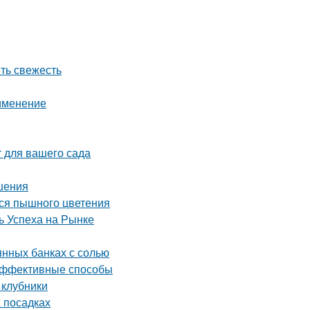
ить свежесть
рименение
 для вашего сада
шения
ься пышного цветения
 Успеха на Рынке
янных банках с солью
 эффективные способы
 клубники
х посадках