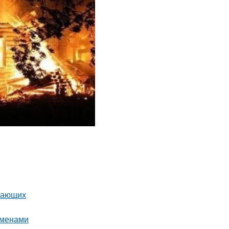
инающих
еменами