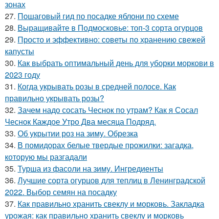
зонах
27.
Пошаговый гид по посадке яблони по схеме
28.
Выращивайте в Подмосковье: топ-3 сорта огурцов
29.
Просто и эффективно: советы по хранению свежей
капусты
30.
Как выбрать оптимальный день для уборки моркови в
2023 году
31.
Когда укрывать розы в средней полосе. Как
правильно укрывать розы?
32.
Зачем надо сосать Чеснок по утрам? Как я Сосал
Чеснок Каждое Утро Два месяца Подряд.
33.
Об укрытии роз на зиму. Обрезка
34.
В помидорах белые твердые прожилки: загадка,
которую мы разгадали
35.
Турша из фасоли на зиму. Ингредиенты
36.
Лучшие сорта огурцов для теплиц в Ленинградской
2022. Выбор семян на посадку
37.
Как правильно хранить свеклу и морковь. Закладка
урожая: как правильно хранить свеклу и морковь