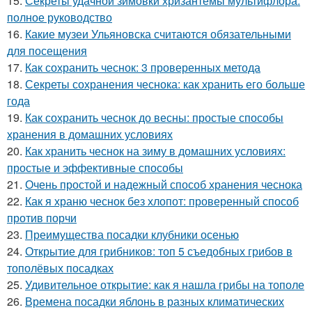
15.
Секреты удачной зимовки хризантемы мультифлора:
полное руководство
16.
Какие музеи Ульяновска считаются обязательными
для посещения
17.
Как сохранить чеснок: 3 проверенных метода
18.
Секреты сохранения чеснока: как хранить его больше
года
19.
Как сохранить чеснок до весны: простые способы
хранения в домашних условиях
20.
Как хранить чеснок на зиму в домашних условиях:
простые и эффективные способы
21.
Очень простой и надежный способ хранения чеснока
22.
Как я храню чеснок без хлопот: проверенный способ
против порчи
23.
Преимущества посадки клубники осенью
24.
Открытие для грибников: топ 5 съедобных грибов в
тополёвых посадках
25.
Удивительное открытие: как я нашла грибы на тополе
26.
Времена посадки яблонь в разных климатических