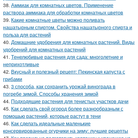
38.
Аммиак для комнатных цветов. Применение
раствора аммиака для обработки комнатных цветов
39.
Какие комнатные цветы можно поливать
нашатырным спиртом. Свойства нашатырного спирта и
польза для растений
40.
Домашние удобрения для комнатных растений. Виды
удобрений для комнатных растений
41.
Тенелюбивые растения для сада: многолетние и
неприхотливые
42.
Вкусный и полезный рецепт: Пекинская капуста с
грибами
43.
3 способа, как сохранить урожай винограда в
погребе зимой. Способы хранения зимой
44.
Подходящие растения для тенистых участков дачи
45.
Как сделать свой огород более разнообразным с
помощью растений, которые растут в тени
46.
Как сделать идеальные маленькие
консервированные огурчики на зиму: лучшие рецепты