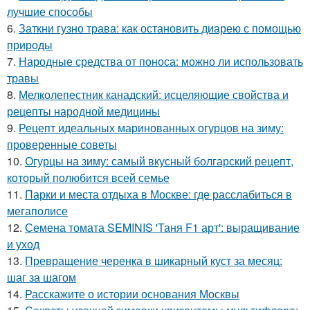
лучшие способы
6.
Заткни гузно трава: как остановить диарею с помощью
природы
7.
Народные средства от поноса: можно ли использовать
травы
8.
Мелколепестник канадский: исцеляющие свойства и
рецепты народной медицины
9.
Рецепт идеальных маринованных огурцов на зиму:
проверенные советы
10.
Огурцы на зиму: самый вкусный болгарский рецепт,
который полюбится всей семье
11.
Парки и места отдыха в Москве: где расслабиться в
мегаполисе
12.
Семена томата SEMINIS 'Таня F1 арт': выращивание
и уход
13.
Превращение черенка в шикарный куст за месяц:
шаг за шагом
14.
Расскажите о истории основания Москвы