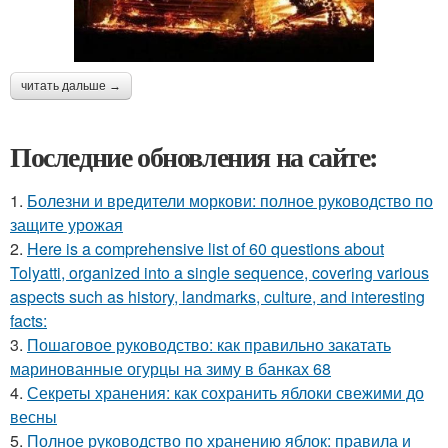
читать дальше →
Последние обновления на сайте:
1.
Болезни и вредители моркови: полное руководство по
защите урожая
2.
Here is a comprehensive list of 60 questions about
Tolyatti, organized into a single sequence, covering various
aspects such as history, landmarks, culture, and interesting
facts:
3.
Пошаговое руководство: как правильно закатать
маринованные огурцы на зиму в банках 68
4.
Секреты хранения: как сохранить яблоки свежими до
весны
5.
Полное руководство по хранению яблок: правила и