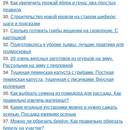
29.
Как увеличить урожай яблок и груш: два простых
правила
30.
Строительство новой кровли на старом шифере:
шаги и подсказки
31.
Сколько готовить грибы вешенки на сковороде. С
картошкой
32.
Подготовьтесь к уборке тыквы: лучшие практики для
подмосковья
33.
20 очень вкусных заготовок из огурцов на зиму.
Рассольник на зиму с перловкой
34.
Тушеная пекинская капуста с грибами. Постная
пекинская капуста, тушенная с лисичками. Вкусная
коллекция
35.
Как выбрать семена из помидора для рассады. Как
правильно извлечь материал?
36.
Какие ягодные кустарники можно и нужно сажать
осенью. Посадка ежевики осенью
37.
Можно ли обрезать берёзу. Как правильно обрезать
березу на участке?