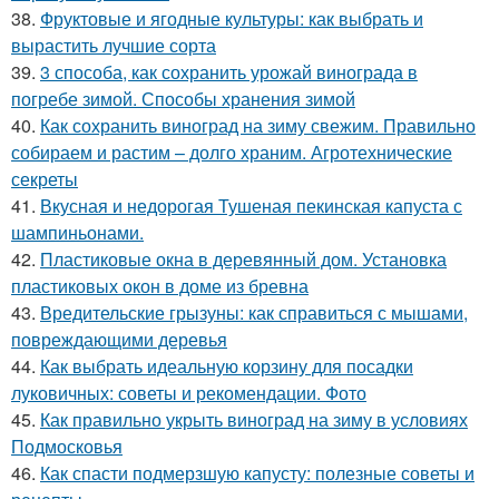
38.
Фруктовые и ягодные культуры: как выбрать и
вырастить лучшие сорта
39.
3 способа, как сохранить урожай винограда в
погребе зимой. Способы хранения зимой
40.
Как сохранить виноград на зиму свежим. Правильно
собираем и растим – долго храним. Агротехнические
секреты
41.
Вкусная и недорогая Тушеная пекинская капуста с
шампиньонами.
42.
Пластиковые окна в деревянный дом. Установка
пластиковых окон в доме из бревна
43.
Вредительские грызуны: как справиться с мышами,
повреждающими деревья
44.
Как выбрать идеальную корзину для посадки
луковичных: советы и рекомендации. Фото
45.
Как правильно укрыть виноград на зиму в условиях
Подмосковья
46.
Как спасти подмерзшую капусту: полезные советы и