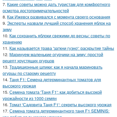
7.
Какие советы можно дать туристам для комфортного
осмотра достопримечательностей
8.
Как Ижевск развивался с момента своего основания
9.
Эксперты назвали лучший способ хранения яблок на
зиму
10.
Как сохранить яблоки свежими до весны: советы по
хранению
11.
Как называется трава 'заткни гузно': раскрытие тайны
12.
Маринуем маленькие огурчики на зиму: простой
рецепт хрустящих огурцов
13.
Традиционные шпики: как я начала мариновать
огурцы по старому рецепту
14.
Таня F1: Семена детерминантных томатов для
высокого урожая
15.
Семена томата 'Таня F1': как добиться высокой
урожайности из 1000 семян
16.
Томат 'Садовита Таня F1': секреты высокого урожая
17.
Семена томата детерминантного таня F1 SEMINIS: