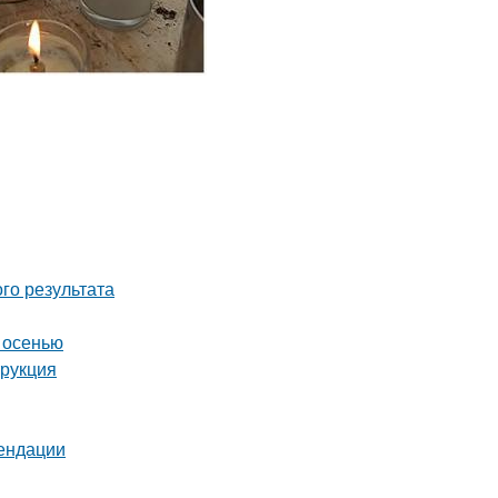
го результата
 осенью
трукция
мендации