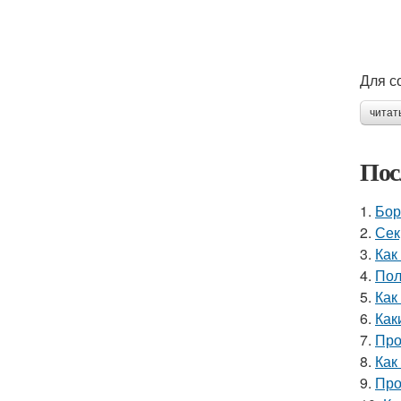
Для с
читат
Пос
1.
Бор
2.
Сек
3.
Как
4.
Пол
5.
Как
6.
Как
7.
Про
8.
Как
9.
Про