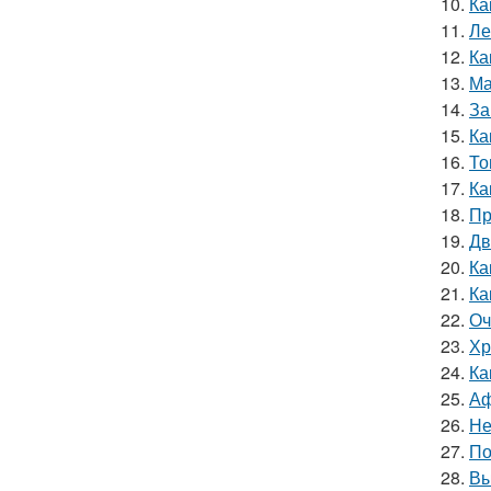
10.
Ка
11.
Ле
12.
Ка
13.
Ма
14.
За
15.
Ка
16.
То
17.
Ка
18.
Пр
19.
Дв
20.
Ка
21.
Ка
22.
Оч
23.
Хр
24.
Ка
25.
Аф
26.
Не
27.
По
28.
Вы