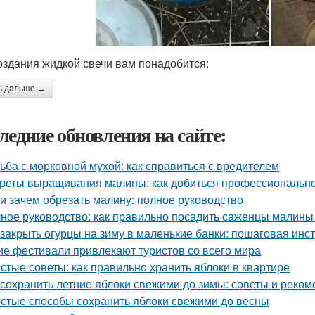
оздания жидкой свечи вам понадобится:
ь дальше →
ледние обновления на сайте:
ьба с морковной мухой: как справиться с вредителем
реты выращивания малины: как добиться профессионально
 и зачем обрезать малину: полное руководство
ное руководство: как правильно посадить саженцы малины
 закрыть огурцы на зиму в маленькие банки: пошаговая инс
ие фестивали привлекают туристов со всего мира
стые советы: как правильно хранить яблоки в квартире
 сохранить летние яблоки свежими до зимы: советы и реко
стые способы сохранить яблоки свежими до весны