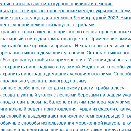
лтые пятна на листьях огурцов: причины и лечение
щита роз от морозов: проверенные методы укрытия в Подм
чшие сорта огурцов для теплиц в Ленинградской 2022. Выб
цепт тушеной пекинской капусты с грибами.
храняйте свои саженцы в прикопе до весны: проверенные
шатырный спирт для комнатных цветов. Применение аммиак
томатах белые прожилки причина. Нехватка питательных в
зревание тыквы в домашних условиях. Оставьте тыквы посл
к быстро растут грибы на примере опят. Условия для роста в
к сохранить виноградную лозу зимой. Надежные способы у
к хранить виноград в домашних условиях всю зиму. Способ
к правильно укрывать виноград на зиму
зонные особенности: когда и почему растут грибы в лесу
к создать уютный уголок с лесными березами на вашем уча
к подготовить розы на балконе к низким температурам зимо
игинальный рецепт приготовления турши из фасоли с капу
зы спокойно выдерживают понижение температуры до 0 гра
обычные способы использования мороженной капусты в к
лезные альтернативы шпинату в салате: какие продукты в