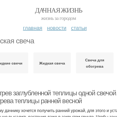
ДАЧНАЯ ЖИЗНЬ
жизнь за городом
главная
новости
статьи
ская свеча
Свеча для
идкие свечи
Жидкая свеча
обогрева
грев заглубленной теплицы одной свечой
грева теплицы ранней весной
у дачнику хочется получить ранний урожай, для этого и ус
ьше высадить растения даже в закрытом грунте. Чтобы защ