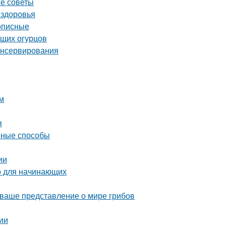
ые советы
 здоровья
описные
ящих огурцов
консервирования
м
я
ивные способы
ии
во для начинающих
 ваше представление о мире грибов
ии