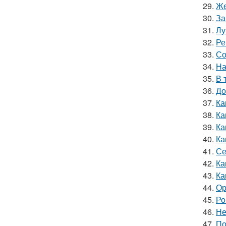
29.
Же
30.
За
31.
Лу
32.
Ре
33.
Со
34.
На
35.
В 
36.
До
37.
Ка
38.
Ка
39.
Ка
40.
Ка
41.
Се
42.
Ка
43.
Ка
44.
Ор
45.
Ро
46.
Не
47.
По