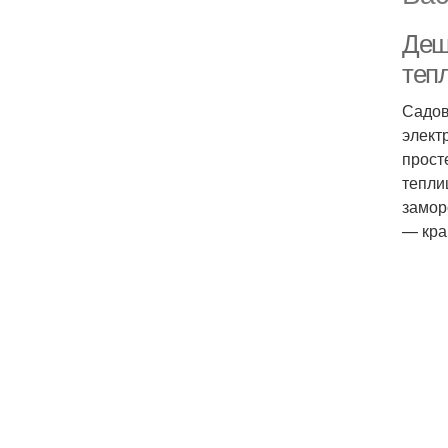
Деш
теп
Садов
элект
прост
тепли
замор
— кра