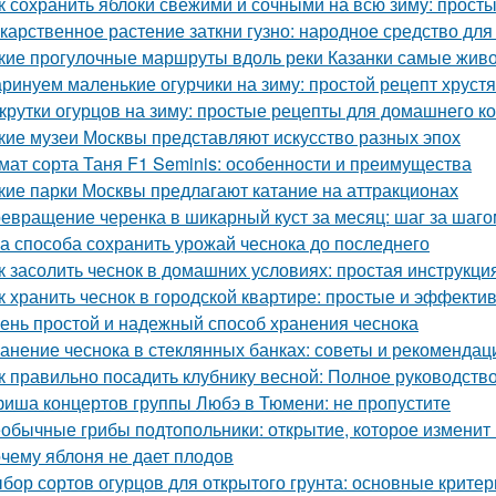
к сохранить яблоки свежими и сочными на всю зиму: прост
карственное растение заткни гузно: народное средство для
кие прогулочные маршруты вдоль реки Казанки самые жив
ринуем маленькие огурчики на зиму: простой рецепт хруст
крутки огурцов на зиму: простые рецепты для домашнего 
кие музеи Москвы представляют искусство разных эпох
мат сорта Таня F1 Seminis: особенности и преимущества
кие парки Москвы предлагают катание на аттракционах
евращение черенка в шикарный куст за месяц: шаг за шаго
а способа сохранить урожай чеснока до последнего
к засолить чеснок в домашних условиях: простая инструкци
к хранить чеснок в городской квартире: простые и эффект
ень простой и надежный способ хранения чеснока
анение чеснока в стеклянных банках: советы и рекомендац
к правильно посадить клубнику весной: Полное руководст
иша концертов группы Любэ в Тюмени: не пропустите
обычные грибы подтопольники: открытие, которое изменит
чему яблоня не дает плодов
бор сортов огурцов для открытого грунта: основные критер