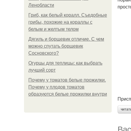
Ленобласти
прост
Гриб, как белый коралл. Съедобные
грибы, похожие на кораллы с
белым и желтым телом
Дягиль и борщевик отличие. С чем
можно спутать борщевик
Сосновского?
Огурцы для теплицы: как выбрать
лучший сорт
Почему у томатов белые прожилки.
Почему у плодов томатов
образуются белые прожилки внутри
Присп
читат
Вас