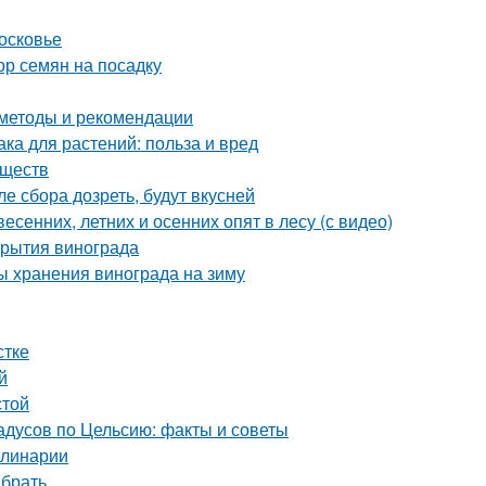
осковье
ор семян на посадку
 методы и рекомендации
а для растений: польза и вред
еществ
е сбора дозреть, будут вкусней
есенних, летних и осенних опят в лесу (с видео)
крытия винограда
ы хранения винограда на зиму
стке
й
стой
дусов по Цельсию: факты и советы
улинарии
ыбрать