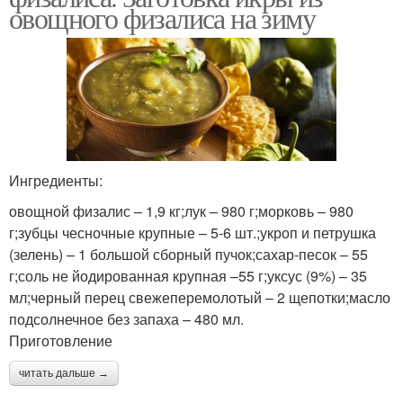
овощного физалиса на зиму
Ингредиенты:
овощной физалис – 1,9 кг;лук – 980 г;морковь – 980
г;зубцы чесночные крупные – 5-6 шт.;укроп и петрушка
(зелень) – 1 большой сборный пучок;сахар-песок – 55
г;соль не йодированная крупная –55 г;уксус (9%) – 35
мл;черный перец свежеперемолотый – 2 щепотки;масло
подсолнечное без запаха – 480 мл.
Приготовление
читать дальше →