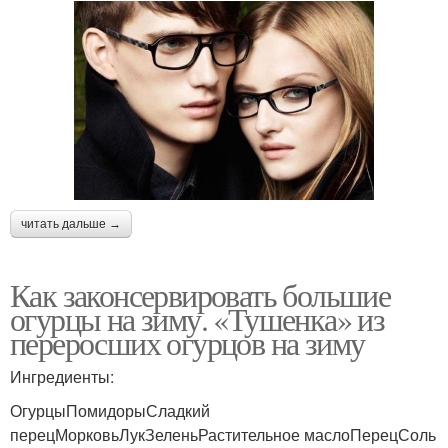
читать дальше →
Как законсервировать большие
огурцы на зиму. «Тушенка» из
переросших огурцов на зиму
Ингредиенты:
ОгурцыПомидорыСладкий
перецМорковьЛукЗеленьРастительное маслоПерецСоль