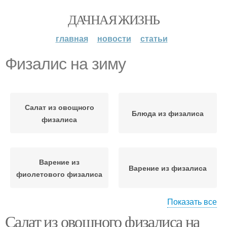
ДАЧНАЯ ЖИЗНЬ
главная
новости
статьи
Физалис на зиму
Салат из овощного
Блюда из физалиса
физалиса
Варение из
Варение из физалиса
фиолетового физалиса
Показать все
Салат из овощного физалиса на
Приготовления на зиму
Загадочный физалис