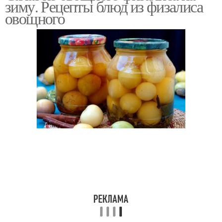
зиму. Рецепты блюд из физалиса
овощного
Салат из физалиса
Салат на зиму
Икры из овощного
физалиса