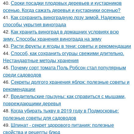
40.
Сроки посадки плодовых деревьев и кустарников
осенью. Когда сажать деревья и кустарники осенью?
41.
Как сохранить виноградную лозу зимой. Надежные
способы укрытия винограда
42.
Как хранить виноград в домашних условиях всю
зиму. Способы хранения винограда на зиму
43.
Расти фрукты и ягоды в тени: советы и рекомендации
44.
Способ, как сохранить огурцы свежими длительно.
Нестандартные методы хранения
45.
Почему сорт томата Поль Робсон стал популярным
среди садоводов
46.
Секреты долгого хранения яблок: полезные советы и
рекомендации
47.
Вредительские грызуны: как справиться с мышами,
повреждающими деревья
48.
Когда убирать тыкву в 2019 году в Подмосковье:
полезные советы для садоводов
49.
Шпинат - секрет здорового питания: полезные
свойства и рецепты блюд