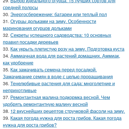
29.
Выбор идеального огурца: 15 лучших сортов для
средней полосы
30.
Энергосбережение: батареи или теплый пол
31.
Огурцы дольками на зиму. Особенности
маринования огурцов дольками
32.
Секреты успешного садоводства: 10 основных
правил посадки деревьев
33.
Как укрыть плетистую розу на зиму. Подготовка куста
34.
Аммиачная вода для растений домашних. Аммиак,
как удобрение
35.
Как замачивать семена перед посадкой.
Замачивание семян в воде с целью проращивания
36.
Тенелюбивые растения для сада: многолетние и
неприхотливые
37.
Ремонтантная малина подкормка весной. Чем
удобрять ремонтантную малину весной
38.
12 вкуснейших рецептов стручковой фасоли на зиму.
39.
Какая погода нужна для роста грибов. Какая погода
нужна для роста грибов?