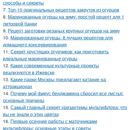
способы и секреты
7.
Топ-10 оригинальных рецептов закруток из огурцов
8.
Маринованные огурцы на зиму: простой рецепт для 1
литровой банки
9.
Рецепт заготовки резаных крупных огурцов на зиму
10.
Маринованные огурцы: 8 лучших рецептов для
домашнего консервирования
11.
Секрет хрустящих огурчиков: как приготовить
идеальные маринованные огурцы
12.
Какие современные культурные проекты
реализуются в Ижевске
13.
Какие парки Москвы предлагают катание на
аттракционах
14.
Почему мой фикус бенджамина сбросил все листья:
основные причины
15.
Самый главный секрет хризантемы мультифлора: что
вы не знали о этих цветах
16.
Первые осенние работы с маточниками
мультифлоры: основные этапы и советы