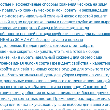
остые и эффективные способы хранения чеснока на зиму
к правильно хранить чеснок зимой: советы и рекомендации
к приготовить идеальный соленый чеснок: простой рецепт
лный гид по подготовке почвы и посадке клубники: как выр
списание концертов Линды в Москве: где и когда
обенности осенней посадки клубники: советы для начинаю
ИБЫ за 30 МИНУТ: быстро, вкусно и полезно
д тополями: 5 видов грибов, которые стоит собрать
квенные секреты: как узнать, что тыква готова к сборе
найте, как выбрать идеальный саженец для своего сада
лонновидная яблоня сорта Президент: свойства и характер
кройте для себя 15 новых сортов огурцов для открытого гр
к выбрать оптимальный день для уборки моркови в 2023 го
утрипольные конвекторы водяного отопления: принцип де
олько готовить грибы вешенки на сковороде. С картошкой
ганические удобрения показаны жимолости больше других.
миак для комнатных цветов. Применение раствора аммиака
ощи для тенистых участков: лучшие выборы для вашего ог