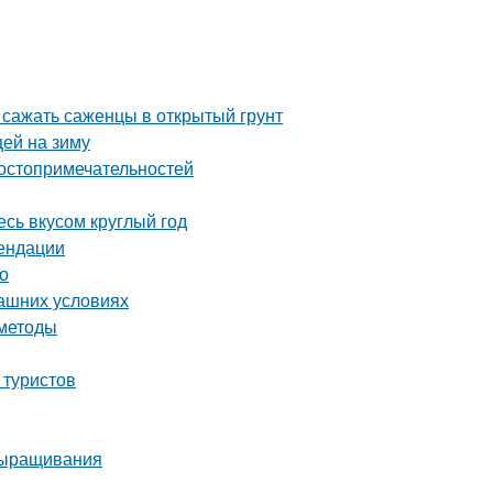
 сажать саженцы в открытый грунт
цей на зиму
достопримечательностей
сь вкусом круглый год
мендации
о
машних условиях
 методы
 туристов
выращивания