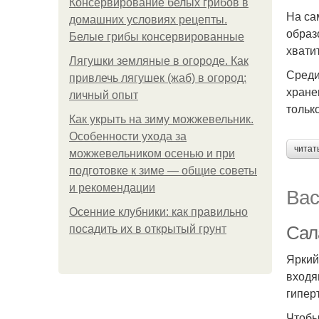
Консервирование белых грибов в
На са
домашних условиях рецепты.
образ
Белые грибы консервированные
хватит
Лягушки земляные в огороде. Как
Среди
привлечь лягушек (жаб) в огород:
хране
личный опыт
тольк
Как укрыть на зиму можжевельник.
Особенности ухода за
читат
можжевельником осенью и при
подготовке к зиме — общие советы
и рекомендации
Вас
Осенние клубники: как правильно
Сал
посадить их в открытый грунт
Яркий
входя
гипер
Чтобы