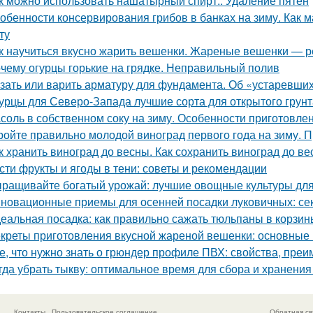
к можно использовать нашатырный спирт.. Удаление пятен
обенности консервирования грибов в банках на зиму. Как м
ту
к научиться вкусно жарить вешенки. Жареные вешенки — р
чему огурцы горькие на грядке. Неправильный полив
зать или варить арматуру для фундамента. Об «устаревши
урцы для Северо-Запада лучшие сорта для открытого грунт
соль в собственном соку на зиму. Особенности приготовле
ройте правильно молодой виноград первого года на зиму. 
к хранить виноград до весны. Как сохранить виноград до в
сти фрукты и ягоды в тени: советы и рекомендации
ращивайте богатый урожай: лучшие овощные культуры для
новационные приемы для осенней посадки луковичных: се
еальная посадка: как правильно сажать тюльпаны в корзин
креты приготовления вкусной жареной вешенки: основные
е, что нужно знать о грюндер профиле ПВХ: свойства, пре
гда убрать тыкву: оптимальное время для сбора и хранени
Контакты
Пользовательское соглашение
Обратная св