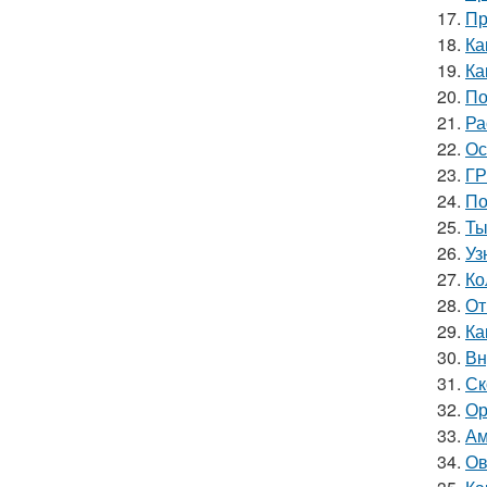
17.
Пр
18.
Ка
19.
Ка
20.
По
21.
Ра
22.
Ос
23.
ГР
24.
По
25.
Ты
26.
Уз
27.
Ко
28.
От
29.
Ка
30.
Вн
31.
Ск
32.
Ор
33.
Ам
34.
Ов