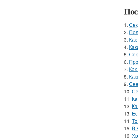
Пос
1.
Сек
2.
Пол
3.
Как
4.
Как
5.
Сек
6.
Про
7.
Как
8.
Как
9.
Све
10.
Се
11.
Ка
12.
Ка
13.
Ес
14.
То
15.
В 
16.
Хр