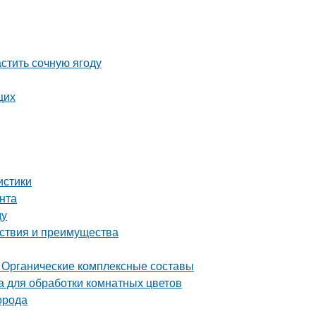
астить сочную ягоду
щих
истики
унта
ду
йствия и преимущества
 Органические комплексные составы
 для обработки комнатных цветов
орода