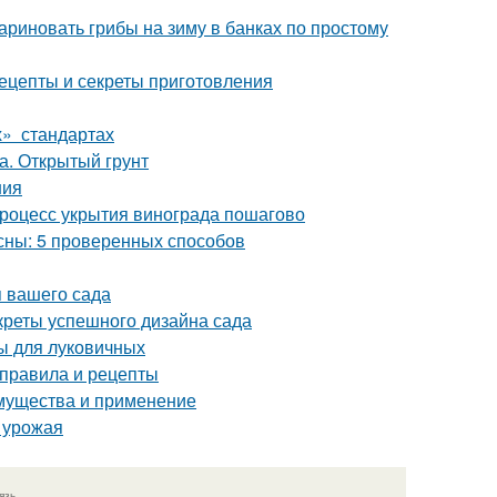
ариновать грибы на зиму в банках по простому
ецепты и секреты приготовления
х» стандартах
а. Открытый грунт
ния
Процесс укрытия винограда пошагово
есны: 5 проверенных способов
 вашего сада
креты успешного дизайна сада
ы для луковичных
 правила и рецепты
имущества и применение
я урожая
язь