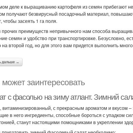
мом деле к выращиванию картофеля из семян прибегают не
ом получают безвирусный посадочный материал, повышают 
, чтобы засеять 1 га поля.
 прочих преимуществ непривычного нам способа выращива
ние семян и удобство при транспортировке. Безусловно, ес
о на второй год, но для этого вам придется выполнить мног
ь дальше →
 может заинтересовать
ат с фасолью на зиму атлант. Зимний сал
, витаминизированный, с прекрасным ароматом и вкусом – эт
щие в него ингредиенты, способные бороться с упадком си
тонией, станут настоящими помощниками в укреплении здо
 приготовить зимний фасолевый салат необходимо: