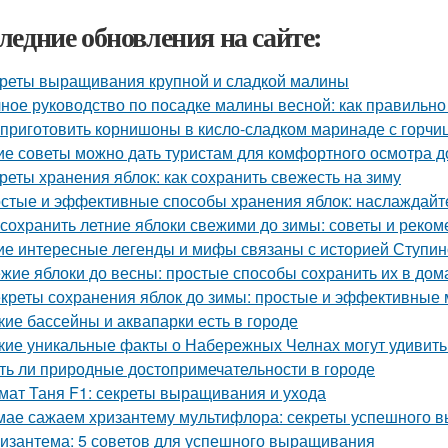
ледние обновления на сайте:
реты выращивания крупной и сладкой малины
ное руководство по посадке малины весной: как правильно
 приготовить корнишоны в кисло-сладком маринаде с горчи
ие советы можно дать туристам для комфортного осмотра 
реты хранения яблок: как сохранить свежесть на зиму
стые и эффективные способы хранения яблок: наслаждайте
 сохранить летние яблоки свежими до зимы: советы и реко
ие интересные легенды и мифы связаны с историей Ступин
жие яблоки до весны: простые способы сохранить их в до
креты сохранения яблок до зимы: простые и эффективные
кие бассейны и аквапарки есть в городе
кие уникальные факты о Набережных Челнах могут удивить
ть ли природные достопримечательности в городе
мат Таня F1: секреты выращивания и ухода
мае сажаем хризантему мультифлора: секреты успешного 
изантема: 5 советов для успешного выращивания