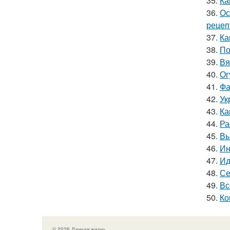
35.
Ка
36.
Ос
рецеп
37.
Ка
38.
По
39.
Вя
40.
Ог
41.
Фа
42.
Ук
43.
Ка
44.
Ра
45.
Вы
46.
Ин
47.
Ид
48.
Се
49.
Вс
50.
Ко
© 2026 Дачная жизнь