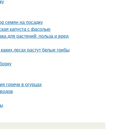
ку
и
ор семян на посадку
ская капуста с фасолью
а для растений: польза и вред
 каких лесах растут белые грибы
борку
ия горечи в огурцах
оводов
ты