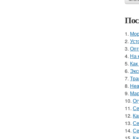
Пос
1.
Мор
2.
Уст
3.
Опт
4.
На 
5.
Как
6.
Экс
7.
Тра
8.
Hea
9.
Мар
10.
Ог
11.
Се
12.
Ка
13.
Се
14.
Се
15.
Ка