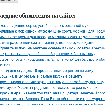
ледние обновления на сайте:
ковь – лучшие сорта, устойчивые к морковной мухе
ойчивые к морковной мухе: лучшие сорта моркови для Под
имальное время для посадки малины в 2025 году: советы 
каком расстоянии сажать малину: полное руководство
 хранить яблоки на балконе осенью и зимой: советы и реко
перты назвали лучший способ хранения яблок на зиму
ва от поноса: как заваривать 'заткни гузно' для быстрого об
dlines:
инад для огурцов: 15 проверенных рецептов на зиму
урцы на зиму резаные: самые вкусные рецепты
креты маринования: огурцы на зиму по семейному рецепту
кие музеи Москвы представляют искусство разных эпох
креты выращивания томата 'Таня F1': детерминантный сорт
мена томатов Seminis 'Таня F1': особенности и преимущест
кие современные культурные проекты реализуются в Барн