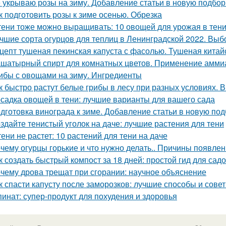
 укрываю розы на зиму. Добавление статьи в новую подбор
к подготовить розы к зиме осенью. Обрезка
тени тоже можно выращивать: 10 овощей для урожая в тен
чшие сорта огурцов для теплиц в Ленинградской 2022. Выб
цепт тушеная пекинская капуста с фасолью. Тушеная китай
шатырный спирт для комнатных цветов. Применение аммиак
ибы с овощами на зиму. Ингредиенты
к быстро растут белые грибы в лесу при разных условиях. В
садка овощей в тени: лучшие варианты для вашего сада
дготовка винограда к зиме. Добавление статьи в новую под
здайте тенистый уголок на даче: лучшие растения для тени
тени не растет: 10 растений для тени на даче
чему огурцы горькие и что нужно делать.. Причины появлен
к создать быстрый компост за 18 дней: простой гид для сад
чему дрова трещат при сгорании: научное объяснение
к спасти капусту после заморозков: лучшие способы и сове
инат: супер-продукт для похудения и здоровья