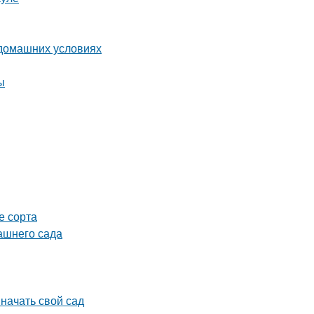
 домашних условиях
ы
е сорта
ашнего сада
 начать свой сад