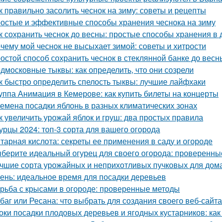
к правильно засолить чеснок на зиму: советы и рецепты
остые и эффективные способы хранения чеснока на зиму
к сохранить чеснок до весны: простые способы хранения в
чему мой чеснок не высыхает зимой: советы и хитрости
остой способ сохранить чеснок в стеклянной банке до весн
дмосковные тыквы: как определить, что они созрели
к быстро определить спелость тыквы: лучшие лайфхаки
уппа Анимация в Кемерове: как купить билеты на концерты
емена посадки яблонь в разных климатических зонах
к увеличить урожай яблок и груш: два простых правила
урцы 2024: топ-3 сорта для вашего огорода
тарная кислота: секреты ее применения в саду и огороде
берите идеальный огурец для своего огорода: проверенны
чшие сорта урожайных и неприхотливых пучковых для дом
ень: идеальное время для посадки деревьев
рьба с крысами в огороде: проверенные методы
баг или Ресана: что выбрать для создания своего веб-сайта
оки посадки плодовых деревьев и ягодных кустарников: как