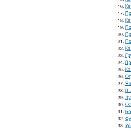
16.
Ка
17.
Пр
18.
Ка
19.
По
20.
Пр
21.
По
22.
Ка
23.
Гр
24.
Вр
25.
Ка
26.
Ог
27.
Ян
28.
Вы
29.
Лу
30.
Ос
31.
Бо
32.
Фу
33.
Ур