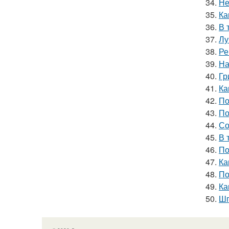
34.
Не
35.
Ка
36.
В 
37.
Лу
38.
Ре
39.
На
40.
Гр
41.
Ка
42.
По
43.
По
44.
Со
45.
В 
46.
По
47.
Ка
48.
По
49.
Ка
50.
Шп