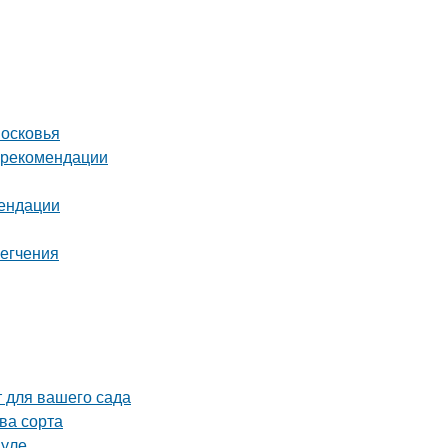
московья
и рекомендации
мендации
легчения
 для вашего сада
ва сорта
ауле