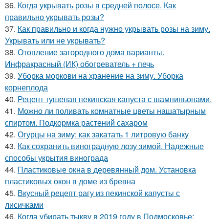
36.
Когда укрывать розы в средней полосе. Как
правильно укрывать розы?
37.
Как правильно и когда нужно укрывать розы на зиму.
Укрывать или не укрывать?
38.
Отопление загородного дома варианты.
Инфракрасный (ИК) обогреватель + печь
39.
Уборка моркови на хранение на зиму. Уборка
корнеплода
40.
Рецепт тушеная пекинская капуста с шампиньонами.
41.
Можно ли поливать комнатные цветы нашатырным
спиртом. Подкормка растений сахаром
42.
Огурцы на зиму: как закатать 1 литровую банку
43.
Как сохранить виноградную лозу зимой. Надежные
способы укрытия винограда
44.
Пластиковые окна в деревянный дом. Установка
пластиковых окон в доме из бревна
45.
Вкусный рецепт рагу из пекинской капусты с
лисичками
46.
Когда убирать тыкву в 2019 году в Подмосковье: