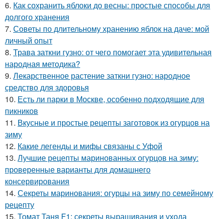
6.
Как сохранить яблоки до весны: простые способы для
долгого хранения
7.
Советы по длительному хранению яблок на даче: мой
личный опыт
8.
Трава заткни гузно: от чего помогает эта удивительная
народная методика?
9.
Лекарственное растение заткни гузно: народное
средство для здоровья
10.
Есть ли парки в Москве, особенно подходящие для
пикников
11.
Вкусные и простые рецепты заготовок из огурцов на
зиму
12.
Какие легенды и мифы связаны с Уфой
13.
Лучшие рецепты маринованных огурцов на зиму:
проверенные варианты для домашнего
консервирования
14.
Секреты маринования: огурцы на зиму по семейному
рецепту
15.
Томат Таня F1: секреты выращивания и ухода