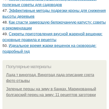
полезные советы для садоводов
47.
Эффективные методы подрезки кроны для снижения
высоты деревьев
48.
Как спасти замерзшую белокочанную капусту: советы
и рекомендации
49.
Секреты приготовления вкусной жареной вешенки:
основные правила и рецепты
50.
Идеальное время жарки вешенок на сковороде:
подробный гид
Популярные материалы
Лада т виноград. Виноград лада описание сорта
фото отзывы
Зеленые перцы на зиму в банках. Маринованный
болгарский перец на зиму: 11 рецептов заготовки