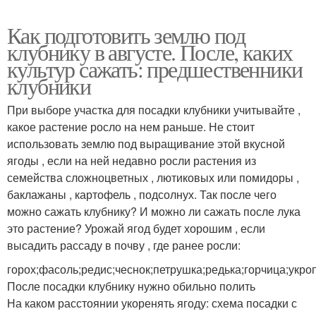
Как подготовить землю под
клубнику в августе. После, каких
культур сажать: предшественники
клубники
При выборе участка для посадки клубники учитывайте ,
какое растение росло на нем раньше. Не стоит
использовать землю под выращивание этой вкусной
ягоды , если на ней недавно росли растения из
семейства сложноцветных , лютиковых или помидоры ,
баклажаны , картофель , подсолнух. Так после чего
можно сажать клубнику? И можно ли сажать после лука
это растение? Урожай ягод будет хорошим , если
высадить рассаду в почву , где ранее росли:
горох;фасоль;редис;чеснок;петрушка;редька;горчица;укроп
После посадки клубнику нужно обильно полить
На каком расстоянии укоренять ягоду: схема посадки с