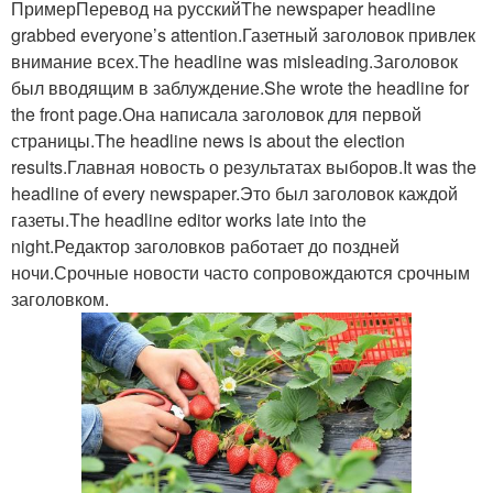
ПримерПеревод на русскийThe newspaper headline
grabbed everyone’s attention.Газетный заголовок привлек
внимание всех.The headline was misleading.Заголовок
был вводящим в заблуждение.She wrote the headline for
the front page.Она написала заголовок для первой
страницы.The headline news is about the election
results.Главная новость о результатах выборов.It was the
headline of every newspaper.Это был заголовок каждой
газеты.The headline editor works late into the
night.Редактор заголовков работает до поздней
ночи.Срочные новости часто сопровождаются срочным
заголовком.