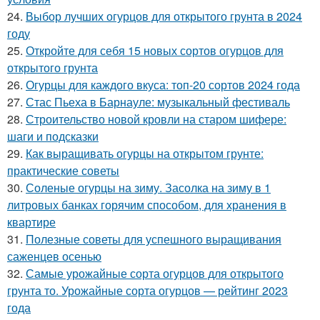
24.
Выбор лучших огурцов для открытого грунта в 2024
году
25.
Откройте для себя 15 новых сортов огурцов для
открытого грунта
26.
Огурцы для каждого вкуса: топ-20 сортов 2024 года
27.
Стас Пьеха в Барнауле: музыкальный фестиваль
28.
Строительство новой кровли на старом шифере:
шаги и подсказки
29.
Как выращивать огурцы на открытом грунте:
практические советы
30.
Соленые огурцы на зиму. Засолка на зиму в 1
литровых банках горячим способом, для хранения в
квартире
31.
Полезные советы для успешного выращивания
саженцев осенью
32.
Самые урожайные сорта огурцов для открытого
грунта то. Урожайные сорта огурцов — рейтинг 2023
года