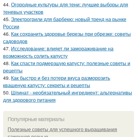
44.
Огородные культуры для тени: лучшие выборы для
теневых участков
45.
Электрогрили для барбекю: новый тренд на рынке
России
46.
Как сохранить здоровье березы при обрезке: советы
садоводов
47.
Исследование: влияет ли замораживание на
возможность солить капусту
48.
Как спасти подмерзшую капусту: полезные советы и
рецепты
49.
Как быстро и без потери вкуса разморозить
квашеную капусту: секреты и рецепты
50.
Шпинат - необязательный ингредиент: альтернативы
для здорового питания
Популярные материалы
Полезные советы для успешного выращивания
саженцев осенью