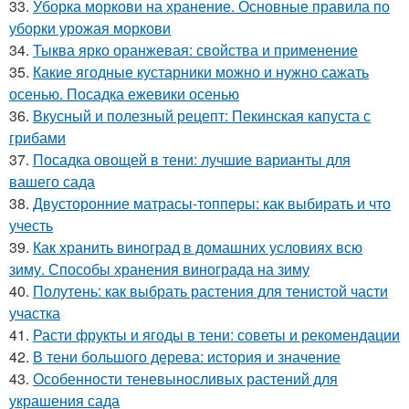
33.
Уборка моркови на хранение. Основные правила по
уборки урожая моркови
34.
Тыква ярко оранжевая: свойства и применение
35.
Какие ягодные кустарники можно и нужно сажать
осенью. Посадка ежевики осенью
36.
Вкусный и полезный рецепт: Пекинская капуста с
грибами
37.
Посадка овощей в тени: лучшие варианты для
вашего сада
38.
Двусторонние матрасы-топперы: как выбирать и что
учесть
39.
Как хранить виноград в домашних условиях всю
зиму. Способы хранения винограда на зиму
40.
Полутень: как выбрать растения для тенистой части
участка
41.
Расти фрукты и ягоды в тени: советы и рекомендации
42.
В тени большого дерева: история и значение
43.
Особенности теневыносливых растений для
украшения сада