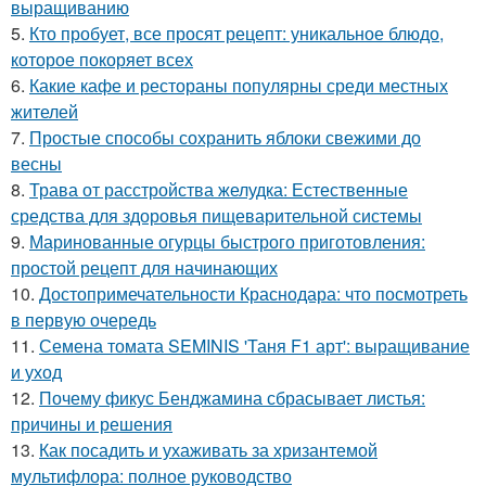
выращиванию
5.
Кто пробует, все просят рецепт: уникальное блюдо,
которое покоряет всех
6.
Какие кафе и рестораны популярны среди местных
жителей
7.
Простые способы сохранить яблоки свежими до
весны
8.
Трава от расстройства желудка: Естественные
средства для здоровья пищеварительной системы
9.
Маринованные огурцы быстрого приготовления:
простой рецепт для начинающих
10.
Достопримечательности Краснодара: что посмотреть
в первую очередь
11.
Семена томата SEMINIS 'Таня F1 арт': выращивание
и уход
12.
Почему фикус Бенджамина сбрасывает листья:
причины и решения
13.
Как посадить и ухаживать за хризантемой
мультифлора: полное руководство