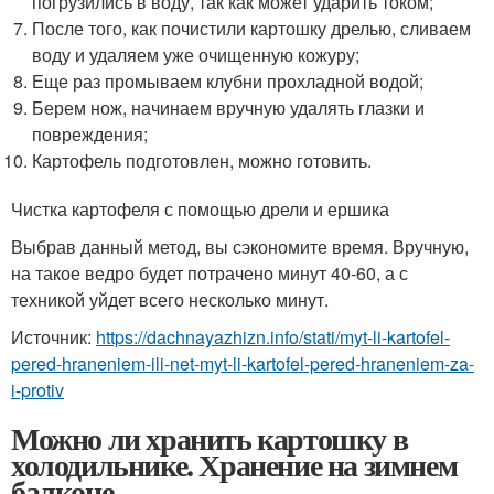
погрузились в воду, так как может ударить током;
После того, как почистили картошку дрелью, сливаем
воду и удаляем уже очищенную кожуру;
Еще раз промываем клубни прохладной водой;
Берем нож, начинаем вручную удалять глазки и
повреждения;
Картофель подготовлен, можно готовить.
Чистка картофеля с помощью дрели и ершика
Выбрав данный метод, вы сэкономите время. Вручную,
на такое ведро будет потрачено минут 40-60, а с
техникой уйдет всего несколько минут.
Источник:
https://dachnayazhizn.info/stati/myt-li-kartofel-
pered-hraneniem-ili-net-myt-li-kartofel-pered-hraneniem-za-
i-protiv
Можно ли хранить картошку в
холодильнике. Хранение на зимнем
балконе