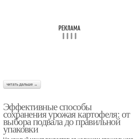
Фитоспориный
Картофель в кладовке
картофель
Болезный картофель
Препарат на картофеле
Фитоспорин для
читать дальше →
Клубный картофель
картофеля
Эффективные способы
сохранения урожая картофеля: от
выбора подвала до правильной
Хранение на зимнем
Емкостя для хранения
упаковки
балконе