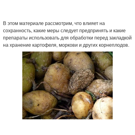
В этом материале рассмотрим, что влияет на
Картофель в яме
Картофель на балконе
сохранность, какие меры следует предпринять и какие
препараты использовать для обработки перед закладкой
на хранение картофеля, моркови и других корнеплодов.
Картофель для
Погреба к хранению
хранения
Картофель в ящиках
Умелое хранение
Картофель в
Хранение без погреба
холодильнике