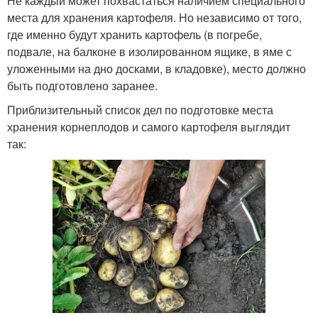
Не каждый может похвастаться наличием специального
места для хранения картофеля. Но независимо от того,
где именно будут хранить картофель (в погребе,
Уборки для хранения
Подготовка к хранению
подвале, на балконе в изолированном ящике, в яме с
уложенными на дно досками, в кладовке), место должно
быть подготовлено заранее.
Картофель для зимнего
Приблизительный список дел по подготовке места
Советы по хранению
хранения
хранения корнеплодов и самого картофеля выглядит
так:
Подвалы для хранения
Хранение в воде
Хранение в
Картофель перед
холодильнике
закладкой