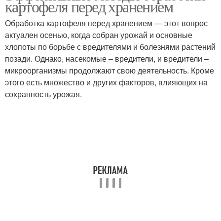
картофеля перед хранением
хранения
Обработка картофеля перед хранением — этот вопрос
актуален осенью, когда собран урожай и основные
Картофель при
хлопоты по борьбе с вредителями и болезнями растений
Картофель до весны
хранении
позади. Однако, насекомые – вредители, и вредители –
микроорганизмы продолжают свою деятельность. Кроме
этого есть множество и других факторов, влияющих на
сохранность урожая.
Картофель при
Хранение до весны
длительном хранении
Место для хранения
Условия для хранения
Упаковки для хранения
Картофель в погребе