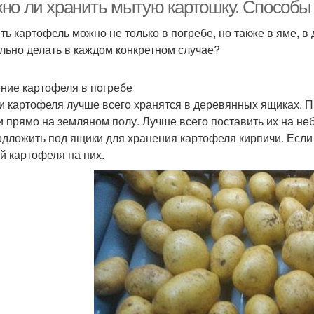
период
но ли хранить мытую картошку. Способы
ть картофель можно не только в погребе, но также в яме, в
льно делать в каждом конкретном случае?
ртофель в домашних
условиях
ние картофеля в погребе
и картофеля лучше всего хранятся в деревянных ящиках. Пр
и прямо на земляном полу. Лучше всего поставить их на не
одложить под ящики для хранения картофеля кирпичи. Если 
й картофеля на них.