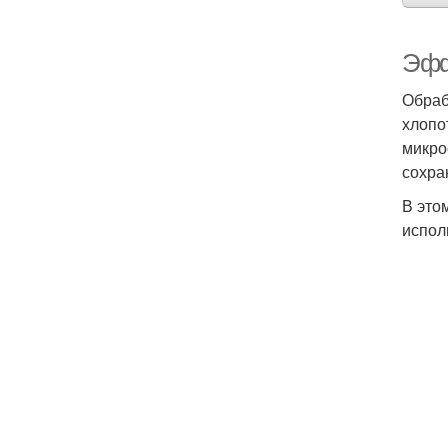
Эфф
Обраб
хлопо
микро
сохра
В это
испол