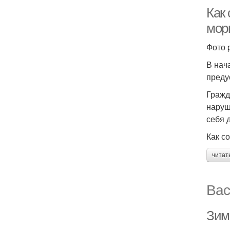
Как 
морк
Фото 
В нач
преду
Гражд
наруш
себя 
Как с
читат
Вас
Зим