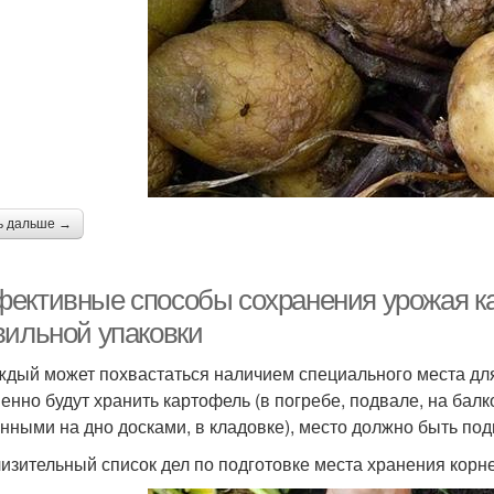
ь дальше →
ективные способы сохранения урожая ка
вильной упаковки
ждый может похвастаться наличием специального места для
менно будут хранить картофель (в погребе, подвале, на бал
нными на дно досками, в кладовке), место должно быть под
изительный список дел по подготовке места хранения корне