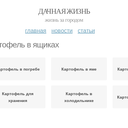
ДАЧНАЯ ЖИЗНЬ
жизнь за городом
главная
новости
статьи
тофель в ящиках
артофель в погребе
Картофель в яме
Карт
Картофель для
Картофель в
Карт
хранения
холодильнике
Картофель в зимний
Картофель в сарае
Карт