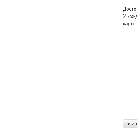
Досто
У каж
карто
читат