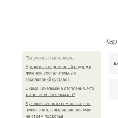
Кар
Популярные материалы
К
Аркоксиа: современный подход к
лечению воспалительных
заболеваний суставов
Схема Тихельмана отопления. Что
такое петля Тихельмана?
Луковый севок из семян: все, что
нужно знать о выращивании лука
на своем подворье