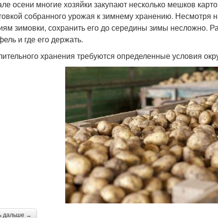
але осени многие хозяйки закупают несколько мешков карто
товкой собранного урожая к зимнему хранению. Несмотря на
иям зимовки, сохранить его до середины зимы несложно. Ра
фель и где его держать.
лительного хранения требуются определенные условия ок
ь дальше →