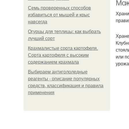
Мож
Семь проверенных способов
Храни
избавиться от мышей и крыс
прави
Ка
навсегда
Огурцы для теплицы: как выбрать
Хране
лучший сорт
Клубн
Крахмалистые сорта картофеля.
стоял
Сорта картофеля с высоким
или п
содержанием крахмала
урожа
Выбираем антигололедные
реагенты - описание популярных
средств, классификация и правила
применения