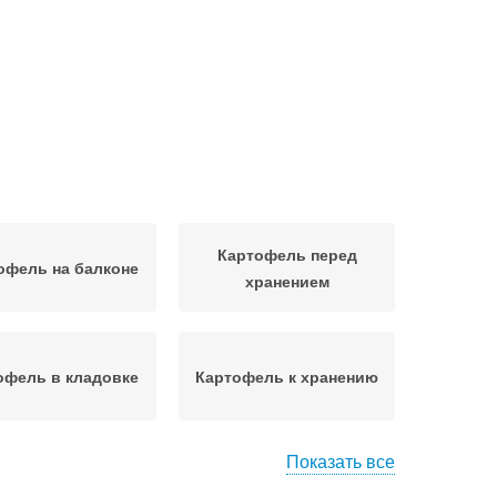
Картофель перед
офель на балконе
хранением
офель в кладовке
Картофель к хранению
Показать все
офель в коридоре
Картофель без погреба