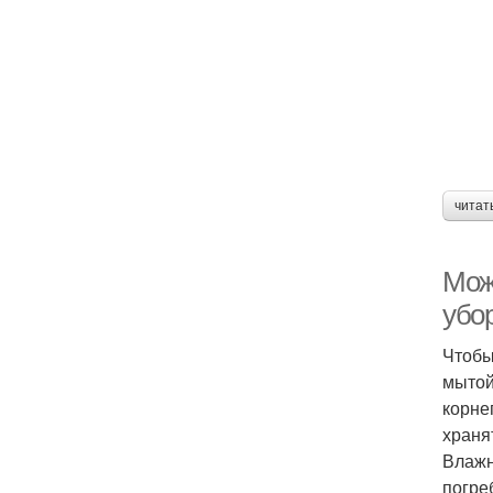
читат
Мож
убо
Чтобы
мытой
корне
храня
Влажн
погре