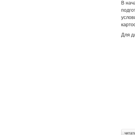
В нач
подго
услов
карто
Для д
читат