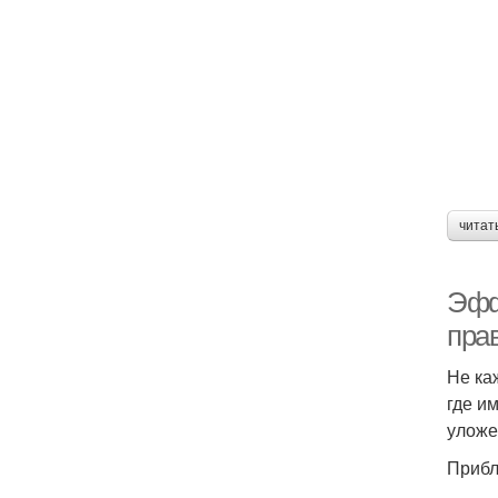
читат
Эфф
пра
Не ка
где и
уложе
Прибл