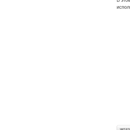
испол
читат