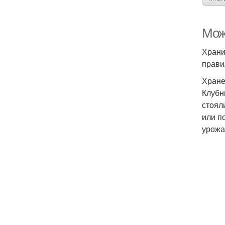
Мож
Храни
прави
Хране
Клубн
стоял
или п
урожа