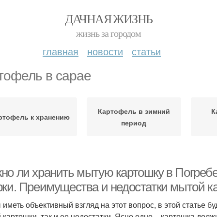
ДАЧНАЯ ЖИЗНЬ
жизнь за городом
главная
новости
статьи
тофель в сарае
Картофель в зимний
К
ртофель к хранению
период
но ли хранить мытую картошку в Погребе
рки. Преимущества и недостатки мытой к
 иметь объективный взгляд на этот вопрос, в этой статье 
 картошки, так и ее недостатки. Ясно одно – картошка долж