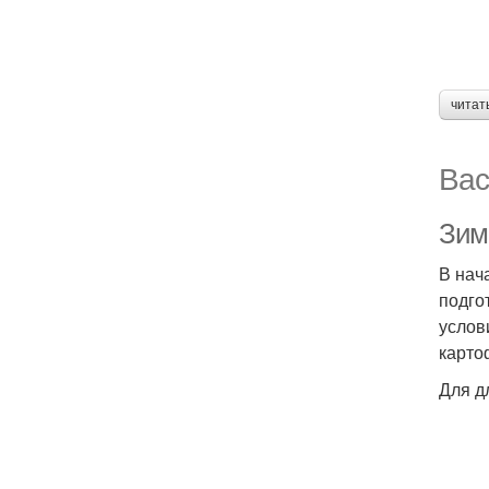
читат
Вас
Зим
В нач
подго
услов
карто
Для д