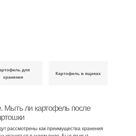
артофель для
Картофель в ящиках
хранения
. Мыть ли картофель после
артошки
будут рассмотрены как преимущества хранения
на храниться в сухом виде. Был ли мыт