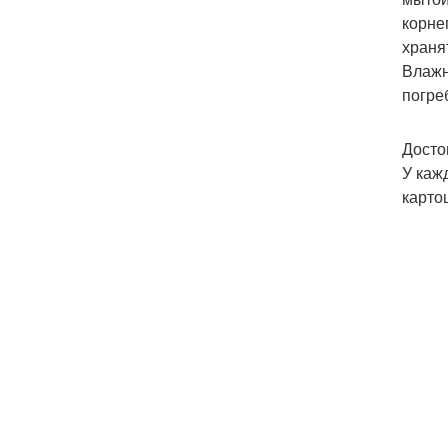
корне
храня
Влажн
погре
Досто
У каж
карто