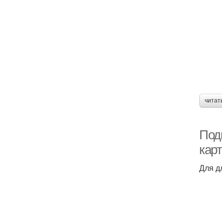
читат
Под
кар
Для д