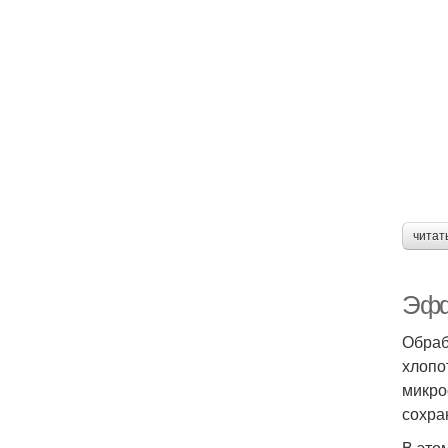
читат
Эфф
Обраб
хлопо
микро
сохра
В это