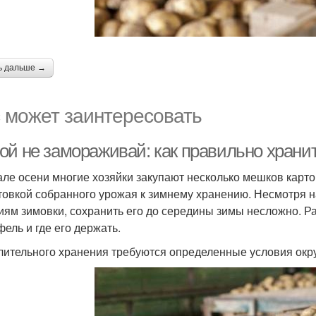
ь дальше →
 может заинтересовать
ой не замораживай: как правильно храни
але осени многие хозяйки закупают несколько мешков карто
товкой собранного урожая к зимнему хранению. Несмотря на
иям зимовки, сохранить его до середины зимы несложно. Ра
фель и где его держать.
лительного хранения требуются определенные условия ок