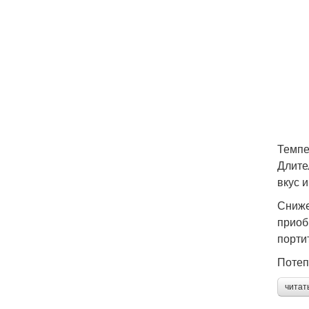
Темпе
Длите
вкус 
Сниже
приоб
порти
Потеп
читат