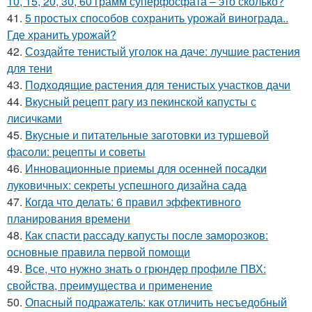
10, 15, 20, 30, 60 грамм суперфосфата – это сколько?
41.
5 простых способов сохранить урожай винограда..
Где хранить урожай?
42.
Создайте тенистый уголок на даче: лучшие растения
для тени
43.
Подходящие растения для тенистых участков дачи
44.
Вкусный рецепт рагу из пекинской капусты с
лисичками
45.
Вкусные и питательные заготовки из туршевой
фасоли: рецепты и советы
46.
Инновационные приемы для осенней посадки
луковичных: секреты успешного дизайна сада
47.
Когда что делать: 6 правил эффективного
планирования времени
48.
Как спасти рассаду капусты после заморозков:
основные правила первой помощи
49.
Все, что нужно знать о грюндер профиле ПВХ:
свойства, преимущества и применение
50.
Опасный подражатель: как отличить несъедобный