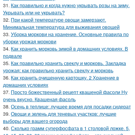
31.
Как правильно и когда нужно укрывать розы на зиму.
Укрывать или не укрывать?
32.
При какой температуре овощи замерзают.
Минимальная температура для выживания овощей
33.
Уборка моркови на хранение. Основные правила по
уборки урожая моркови
34.
Как хранить морковь зимой в домашних условиях. В
подвале
35.
Как правильно хранить свеклу и морковь. Закладка
урожая: как правильно хранить свеклу и морковь
36.
Как хранить очищенную картошку. 2 Хранение в
домашних условиях
37.
Просто божественный рецепт квашеной фасоли Ну
очень вкусно. Квашеная фасоль
38.
Осень в теплице: лучшее время для посадки сидерат
39.
Овощи и зелень для теневых участков: лучшие
выборы для вашего огорода
40.
Сколько грамм суперфосфата в 1 столовой ложке. 5,