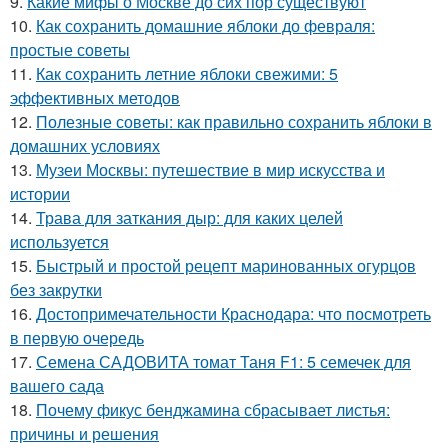
9.
Какие мифы о Москве до сих пор существуют
10.
Как сохранить домашние яблоки до февраля:
простые советы
11.
Как сохранить летние яблоки свежими: 5
эффективных методов
12.
Полезные советы: как правильно сохранить яблоки в
домашних условиях
13.
Музеи Москвы: путешествие в мир искусства и
истории
14.
Трава для заткания дыр: для каких целей
используется
15.
Быстрый и простой рецепт маринованных огурцов
без закрутки
16.
Достопримечательности Краснодара: что посмотреть
в первую очередь
17.
Семена САДОВИТА томат Таня F1: 5 семечек для
вашего сада
18.
Почему фикус бенджамина сбрасывает листья:
причины и решения