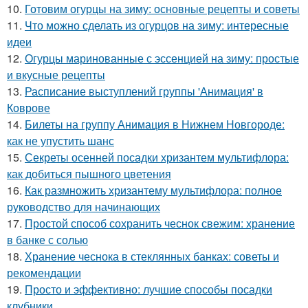
10.
Готовим огурцы на зиму: основные рецепты и советы
11.
Что можно сделать из огурцов на зиму: интересные
идеи
12.
Огурцы маринованные с эссенцией на зиму: простые
и вкусные рецепты
13.
Расписание выступлений группы 'Анимация' в
Коврове
14.
Билеты на группу Анимация в Нижнем Новгороде:
как не упустить шанс
15.
Секреты осенней посадки хризантем мультифлора:
как добиться пышного цветения
16.
Как размножить хризантему мультифлора: полное
руководство для начинающих
17.
Простой способ сохранить чеснок свежим: хранение
в банке с солью
18.
Хранение чеснока в стеклянных банках: советы и
рекомендации
19.
Просто и эффективно: лучшие способы посадки
клубники