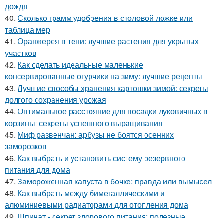
дождя
40.
Сколько грамм удобрения в столовой ложке или
таблица мер
41.
Оранжерея в тени: лучшие растения для укрытых
участков
42.
Как сделать идеальные маленькие
консервированные огурчики на зиму: лучшие рецепты
43.
Лучшие способы хранения картошки зимой: секреты
долгого сохранения урожая
44.
Оптимальное расстояние для посадки луковичных в
корзины: секреты успешного выращивания
45.
Миф развенчан: арбузы не боятся осенних
заморозков
46.
Как выбрать и установить систему резервного
питания для дома
47.
Замороженная капуста в бочке: правда или вымысел
48.
Как выбрать между биметаллическими и
алюминиевыми радиаторами для отопления дома
49.
Шпинат - секрет здорового питания: полезные