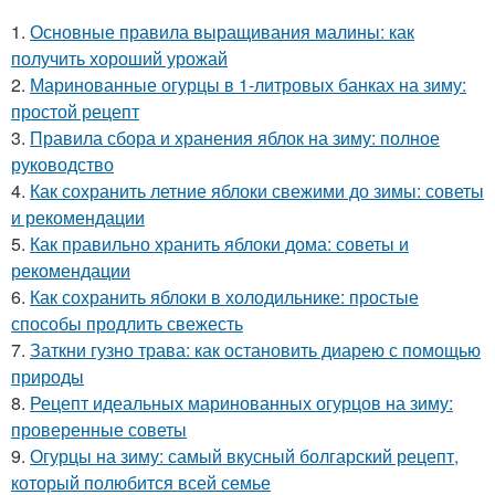
1.
Основные правила выращивания малины: как
получить хороший урожай
2.
Маринованные огурцы в 1-литровых банках на зиму:
простой рецепт
3.
Правила сбора и хранения яблок на зиму: полное
руководство
4.
Как сохранить летние яблоки свежими до зимы: советы
и рекомендации
5.
Как правильно хранить яблоки дома: советы и
рекомендации
6.
Как сохранить яблоки в холодильнике: простые
способы продлить свежесть
7.
Заткни гузно трава: как остановить диарею с помощью
природы
8.
Рецепт идеальных маринованных огурцов на зиму:
проверенные советы
9.
Огурцы на зиму: самый вкусный болгарский рецепт,
который полюбится всей семье