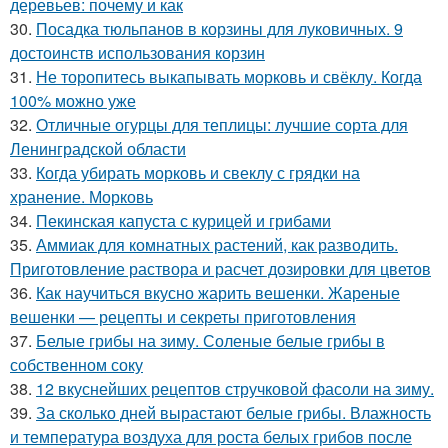
деревьев: почему и как
30.
Посадка тюльпанов в корзины для луковичных. 9
достоинств использования корзин
31.
Не торопитесь выкапывать морковь и свёклу. Когда
100% можно уже
32.
Отличные огурцы для теплицы: лучшие сорта для
Ленинградской области
33.
Когда убирать морковь и свеклу с грядки на
хранение. Морковь
34.
Пекинская капуста с курицей и грибами
35.
Аммиак для комнатных растений, как разводить.
Приготовление раствора и расчет дозировки для цветов
36.
Как научиться вкусно жарить вешенки. Жареные
вешенки — рецепты и секреты приготовления
37.
Белые грибы на зиму. Соленые белые грибы в
собственном соку
38.
12 вкуснейших рецептов стручковой фасоли на зиму.
39.
За сколько дней вырастают белые грибы. Влажность
и температура воздуха для роста белых грибов после