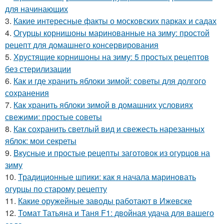
для начинающих
3.
Какие интересные факты о московских парках и садах
4.
Огурцы корнишоны маринованные на зиму: простой
рецепт для домашнего консервирования
5.
Хрустящие корнишоны на зиму: 5 простых рецептов
без стерилизации
6.
Как и где хранить яблоки зимой: советы для долгого
сохранения
7.
Как хранить яблоки зимой в домашних условиях
свежими: простые советы
8.
Как сохранить светлый вид и свежесть нарезанных
яблок: мои секреты
9.
Вкусные и простые рецепты заготовок из огурцов на
зиму
10.
Традиционные шпики: как я начала мариновать
огурцы по старому рецепту
11.
Какие оружейные заводы работают в Ижевске
12.
Томат Татьяна и Таня F1: двойная удача для вашего