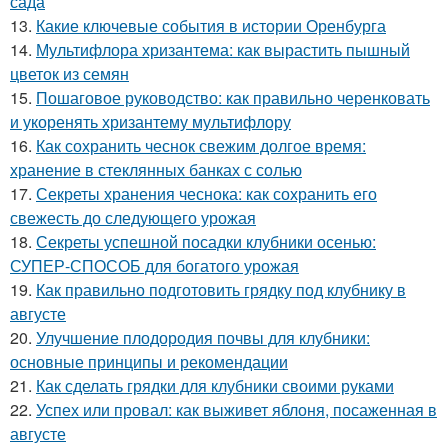
сада
13.
Какие ключевые события в истории Оренбурга
14.
Мультифлора хризантема: как вырастить пышный
цветок из семян
15.
Пошаговое руководство: как правильно черенковать
и укоренять хризантему мультифлору
16.
Как сохранить чеснок свежим долгое время:
хранение в стеклянных банках с солью
17.
Секреты хранения чеснока: как сохранить его
свежесть до следующего урожая
18.
Секреты успешной посадки клубники осенью:
СУПЕР-СПОСОБ для богатого урожая
19.
Как правильно подготовить грядку под клубнику в
августе
20.
Улучшение плодородия почвы для клубники:
основные принципы и рекомендации
21.
Как сделать грядки для клубники своими руками
22.
Успех или провал: как выживет яблоня, посаженная в
августе