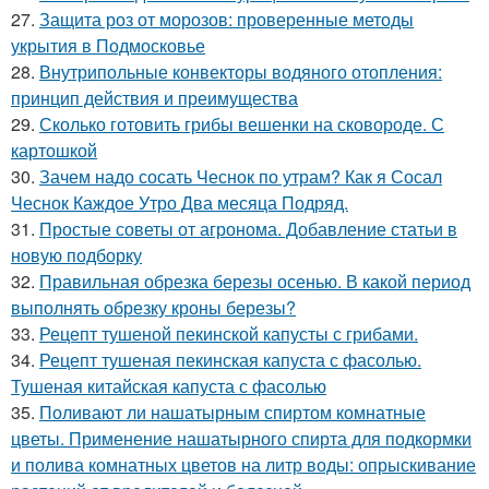
27.
Защита роз от морозов: проверенные методы
укрытия в Подмосковье
28.
Внутрипольные конвекторы водяного отопления:
принцип действия и преимущества
29.
Сколько готовить грибы вешенки на сковороде. С
картошкой
30.
Зачем надо сосать Чеснок по утрам? Как я Сосал
Чеснок Каждое Утро Два месяца Подряд.
31.
Простые советы от агронома. Добавление статьи в
новую подборку
32.
Правильная обрезка березы осенью. В какой период
выполнять обрезку кроны березы?
33.
Рецепт тушеной пекинской капусты с грибами.
34.
Рецепт тушеная пекинская капуста с фасолью.
Тушеная китайская капуста с фасолью
35.
Поливают ли нашатырным спиртом комнатные
цветы. Применение нашатырного спирта для подкормки
и полива комнатных цветов на литр воды: опрыскивание