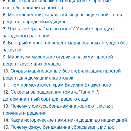
5.
Как сохранить яблоки в холодильнике: простые
способы продлить свежесть
6.
Мелколепестник канадский: исцеляющие свойства и
рецепты народной медицины
7.
Что такое трава 'заткни гузно'? Узнайте правду о
загадочном растении
8.
Быстрый и простой рецепт маринованных огурцов без
закрутки
9.
Маринуем маленькие огурчики на зиму: простой
рецепт хрустящих огурцов
10.
Огурцы маринованные без стерилизации: простой
рецепт для домашних заготовок
11.
Чем примечателен храм Василия Блаженного
12.
Секреты выращивания томата 'Таня F1':
детерминантный сорт для вашего сада
13.
Почему у фикуса бенджамина желтеют листья:
причины и решения
14.
Какие исторические памятники дошли до наших дней
15.
Почему фикус бенджамина сбрасывает листья: