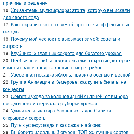
причины и решения
16.
Хризантемы мультифлора: это та, которую вы искали
для своего сада
17.
Как сохранить чеснок зимой: простые и эффективные
методы
18.
Почему мой чеснок не высыхает зимой: советы и
хитрости
19.
Клубника: 3 главных секрета для богатого урожая
20.
Необычные грибы подтопольники: открытие, которое
изменит ваше представление о мире грибов
21.
Уверенная посадка яблонь: правила осенью и весной
22.
Группа Анимация в Кемерове: как купить билеты на
концерты
23.
Секреты ухода за колоновидной яблоней: от выбора
посадочного материала до уборки урожая
24.
Удивительный мир яблоневых садов Сибири:
открываем секреты
25.
Путь к успеху: когда и как сажать яблоню
26.
Выберите идеальный огурец: ТОП-30 лучших сортов