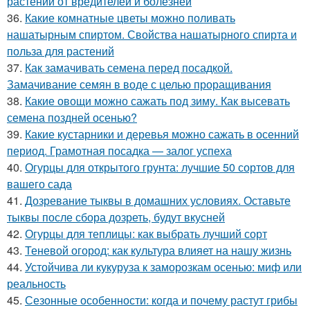
растений от вредителей и болезней
36.
Какие комнатные цветы можно поливать
нашатырным спиртом. Свойства нашатырного спирта и
польза для растений
37.
Как замачивать семена перед посадкой.
Замачивание семян в воде с целью проращивания
38.
Какие овощи можно сажать под зиму. Как высевать
семена поздней осенью?
39.
Какие кустарники и деревья можно сажать в осенний
период. Грамотная посадка — залог успеха
40.
Огурцы для открытого грунта: лучшие 50 сортов для
вашего сада
41.
Дозревание тыквы в домашних условиях. Оставьте
тыквы после сбора дозреть, будут вкусней
42.
Огурцы для теплицы: как выбрать лучший сорт
43.
Теневой огород: как культура влияет на нашу жизнь
44.
Устойчива ли кукуруза к заморозкам осенью: миф или
реальность
45.
Сезонные особенности: когда и почему растут грибы