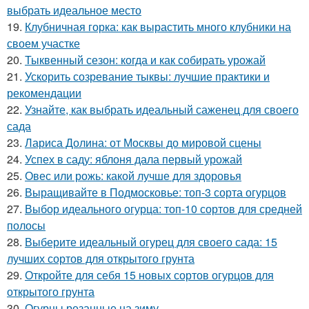
выбрать идеальное место
19.
Клубничная горка: как вырастить много клубники на
своем участке
20.
Тыквенный сезон: когда и как собирать урожай
21.
Ускорить созревание тыквы: лучшие практики и
рекомендации
22.
Узнайте, как выбрать идеальный саженец для своего
сада
23.
Лариса Долина: от Москвы до мировой сцены
24.
Успех в саду: яблоня дала первый урожай
25.
Овес или рожь: какой лучше для здоровья
26.
Выращивайте в Подмосковье: топ-3 сорта огурцов
27.
Выбор идеального огурца: топ-10 сортов для средней
полосы
28.
Выберите идеальный огурец для своего сада: 15
лучших сортов для открытого грунта
29.
Откройте для себя 15 новых сортов огурцов для
открытого грунта
30.
Огурцы резанные на зиму