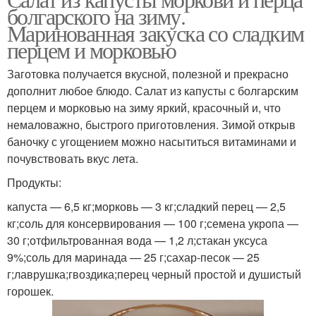
болгарского на зиму.
Маринованная закуска со сладким
перцем и морковью
Заготовка получается вкусной, полезной и прекрасно
дополнит любое блюдо. Салат из капусты с болгарским
перцем и морковью на зиму яркий, красочный и, что
немаловажно, быстрого приготовления. Зимой открыв
баночку с угощением можно насытиться витаминами и
почувствовать вкус лета.
Продукты:
капуста — 6,5 кг;морковь — 3 кг;сладкий перец — 2,5
кг;соль для консервирования — 100 г;семена укропа —
30 г;отфильтрованная вода — 1,2 л;стакан уксуса
9%;соль для маринада — 25 г;сахар-песок — 25
г;лаврушка;гвоздика;перец черный простой и душистый
горошек.