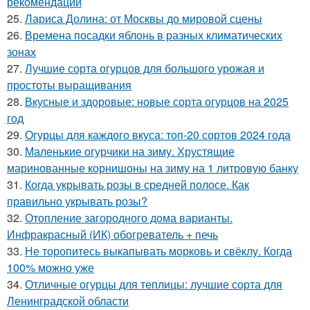
рекомендации
25.
Лариса Долина: от Москвы до мировой сцены
26.
Времена посадки яблонь в разных климатических
зонах
27.
Лучшие сорта огурцов для большого урожая и
простоты выращивания
28.
Вкусные и здоровые: новые сорта огурцов на 2025
год
29.
Огурцы для каждого вкуса: топ-20 сортов 2024 года
30.
Маленькие огурчики на зиму. Хрустящие
маринованные корнишоны на зиму на 1 литровую банку
31.
Когда укрывать розы в средней полосе. Как
правильно укрывать розы?
32.
Отопление загородного дома варианты.
Инфракрасный (ИК) обогреватель + печь
33.
Не торопитесь выкапывать морковь и свёклу. Когда
100% можно уже
34.
Отличные огурцы для теплицы: лучшие сорта для
Ленинградской области