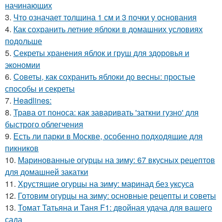
начинающих
3.
Что означает толщина 1 см и 3 почки у основания
4.
Как сохранить летние яблоки в домашних условиях
подольше
5.
Секреты хранения яблок и груш для здоровья и
экономии
6.
Советы, как сохранить яблоки до весны: простые
способы и секреты
7.
Headlines:
8.
Трава от поноса: как заваривать 'заткни гузно' для
быстрого облегчения
9.
Есть ли парки в Москве, особенно подходящие для
пикников
10.
Маринованные огурцы на зиму: 67 вкусных рецептов
для домашней закатки
11.
Хрустящие огурцы на зиму: маринад без уксуса
12.
Готовим огурцы на зиму: основные рецепты и советы
13.
Томат Татьяна и Таня F1: двойная удача для вашего
сада