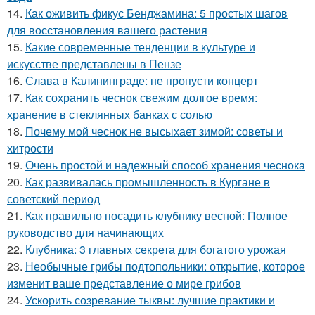
14.
Как оживить фикус Бенджамина: 5 простых шагов
для восстановления вашего растения
15.
Какие современные тенденции в культуре и
искусстве представлены в Пензе
16.
Слава в Калининграде: не пропусти концерт
17.
Как сохранить чеснок свежим долгое время:
хранение в стеклянных банках с солью
18.
Почему мой чеснок не высыхает зимой: советы и
хитрости
19.
Очень простой и надежный способ хранения чеснока
20.
Как развивалась промышленность в Кургане в
советский период
21.
Как правильно посадить клубнику весной: Полное
руководство для начинающих
22.
Клубника: 3 главных секрета для богатого урожая
23.
Необычные грибы подтопольники: открытие, которое
изменит ваше представление о мире грибов
24.
Ускорить созревание тыквы: лучшие практики и