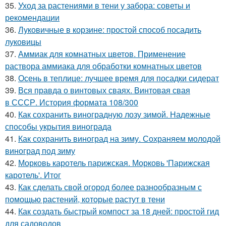
35.
Уход за растениями в тени у забора: советы и
рекомендации
36.
Луковичные в корзине: простой способ посадить
луковицы
37.
Аммиак для комнатных цветов. Применение
раствора аммиака для обработки комнатных цветов
38.
Осень в теплице: лучшее время для посадки сидерат
39.
Вся правда о винтовых сваях. Винтовая свая
в СССР. История формата 108/300
40.
Как сохранить виноградную лозу зимой. Надежные
способы укрытия винограда
41.
Как сохранить виноград на зиму. Сохраняем молодой
виноград под зиму
42.
Морковь каротель парижская. Морковь 'Парижская
каротель'. Итог
43.
Как сделать свой огород более разнообразным с
помощью растений, которые растут в тени
44.
Как создать быстрый компост за 18 дней: простой гид
для садоводов