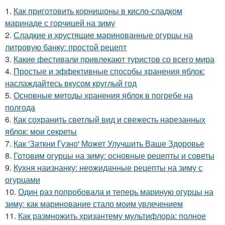
1.
Как приготовить корнишоны в кисло-сладком
маринаде с горчицей на зиму
2.
Сладкие и хрустящие маринованные огурцы на
литровую банку: простой рецепт
3.
Какие фестивали привлекают туристов со всего мира
4.
Простые и эффективные способы хранения яблок:
наслаждайтесь вкусом круглый год
5.
Основные методы хранения яблок в погребе на
полгода
6.
Как сохранить светлый вид и свежесть нарезанных
яблок: мои секреты
7.
Как 'Заткни Гузно' Может Улучшить Ваше Здоровье
8.
Готовим огурцы на зиму: основные рецепты и советы
9.
Кухня наизнанку: неожиданные рецепты на зиму с
огурцами
10.
Один раз попробовала и теперь мариную огурцы на
зиму: как маринование стало моим увлечением
11.
Как размножить хризантему мультифлора: полное