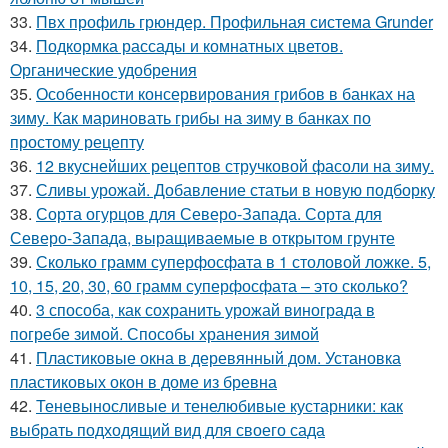
33.
Пвх профиль грюндер. Профильная система Grunder
34.
Подкормка рассады и комнатных цветов.
Органические удобрения
35.
Особенности консервирования грибов в банках на
зиму. Как мариновать грибы на зиму в банках по
простому рецепту
36.
12 вкуснейших рецептов стручковой фасоли на зиму.
37.
Сливы урожай. Добавление статьи в новую подборку
38.
Сорта огурцов для Северо-Запада. Сорта для
Северо-Запада, выращиваемые в открытом грунте
39.
Сколько грамм суперфосфата в 1 столовой ложке. 5,
10, 15, 20, 30, 60 грамм суперфосфата – это сколько?
40.
3 способа, как сохранить урожай винограда в
погребе зимой. Способы хранения зимой
41.
Пластиковые окна в деревянный дом. Установка
пластиковых окон в доме из бревна
42.
Теневыносливые и тенелюбивые кустарники: как
выбрать подходящий вид для своего сада