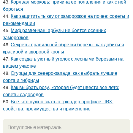
43.
Корявая морковь: причина ее появления и как с ней
бороться
44.
Как защитить тыкву от заморозков на почве: советы и
рекомендации
45.
Миф развенчан: арбузы не боятся осенних
заморозков
46.
Секреты правильной обрезки березы: как добиться
красивой и здоровой кроны
47.
Как создать уютный уголок с лесными березами на
вашем участке
48.
Огурцы для северо-запада: как выбрать лучшие
сорта и гибриды
49.
Как выбрать розу, которая будет цвести все лето:
советы садоводов
50.
Все, что нужно знать о грюндер профиле ПВХ:
свойства, преимущества и применение
Популярные материалы