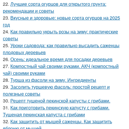
22.
Лучшие сорта огурцов для открытого грунта:
рекомендации и советы
23.
Вкусные и здоровые: новые сорта огурцов на 2025
год
24.
Как правильно укрыть розы на зиму: практические
советы
25.
Уроки садовода: как правильно высадить саженцы
плодовых деревьев
26.
Осень: идеальное время для посадки деревьев
27.
Компостный чай своими руками. АКЧ (компостный
чай) своими руками
28.
Турша из фасоли на зиму. Ингредиенты
29.
Засолить туршевую фасоль: простой рецепт и
полезные советы
30.
Рецепт тушеной пекинской капусты с грибами.
31.
Как приготовить пекинскую капусту с грибами.
Тушеная пекинская капуста с грибами
32.
Как защитить от мышей саженцы. Как защитить
яблоню от мышей