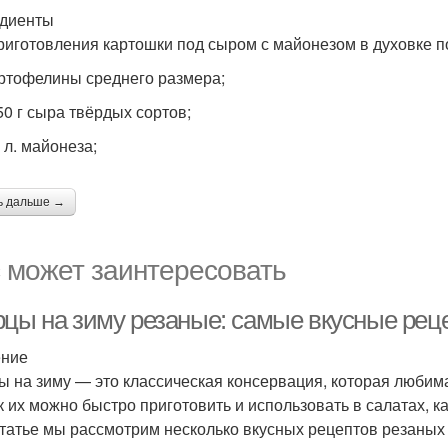
диенты
риготовления картошки под сыром с майонезом в духовке п
артофелины среднего размера;
50 г сыра твёрдых сортов;
. л. майонеза;
ь дальше →
 может заинтересовать
рцы на зиму резаные: самые вкусные рец
ение
ы на зиму — это классическая консервация, которая любим
ак их можно быстро приготовить и использовать в салатах, к
статье мы рассмотрим несколько вкусных рецептов резаных 