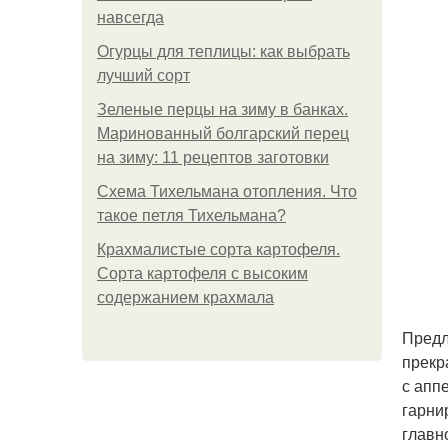
навсегда
Огурцы для теплицы: как выбрать
лучший сорт
Зеленые перцы на зиму в банках.
Маринованный болгарский перец
на зиму: 11 рецептов заготовки
Схема Тихельмана отопления. Что
такое петля Тихельмана?
Крахмалистые сорта картофеля.
Сорта картофеля с высоким
содержанием крахмала
Предл
прекр
с апп
гарни
главн