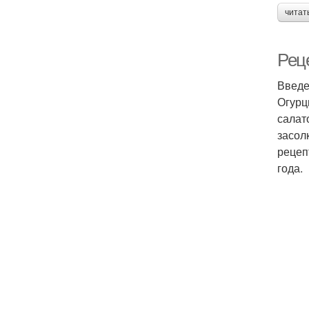
читат
Реце
Введ
Огурц
салат
засол
рецеп
года.