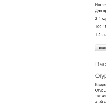
Ингре
Для п
3-4 к
100-1
1-2 ст
читат
Вас
Огу
Введ
Огурц
так к
этой 