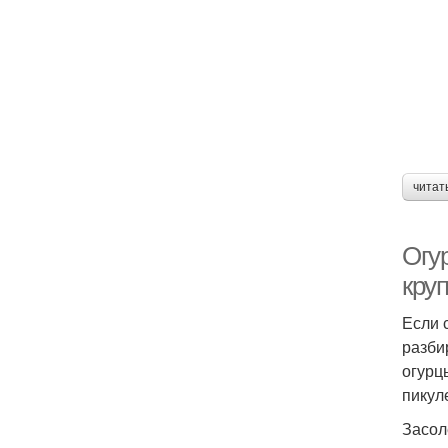
читат
Огу
кру
Если 
разби
огурц
пикул
Засол