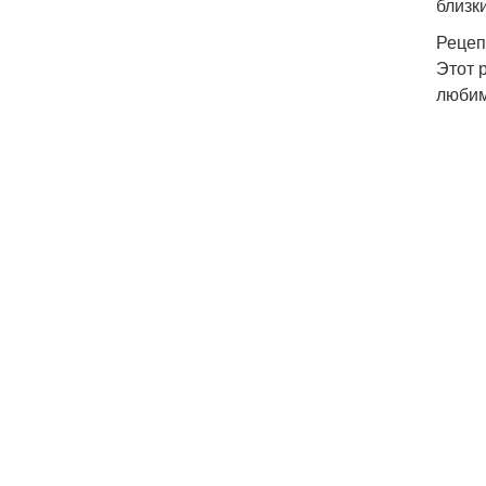
близки
Рецеп
Этот 
любим