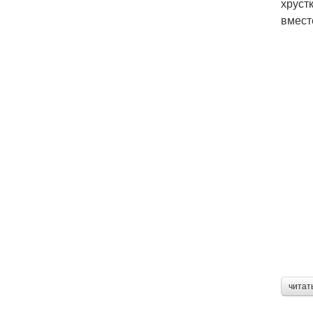
хруст
вмест
читат