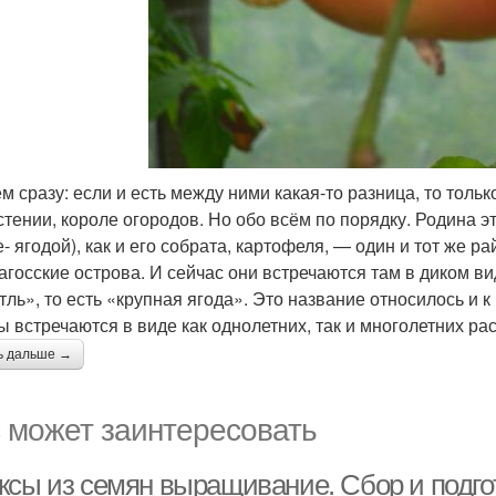
м сразу: если и есть между ними какая-то разница, то тольк
стении, короле огородов. Но обо всём по порядку. Родина э
е- ягодой), как и его собрата, картофеля, — один и тот же 
агосские острова. И сейчас они встречаются там в диком в
тль», то есть «крупная ягода». Это название относилось и к
ы встречаются в виде как однолетних, так и многолетних ра
ь дальше →
 может заинтересовать
ксы из семян выращивание. Сбор и подго