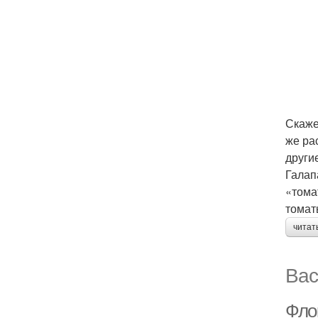
Скаже
же ра
други
Галап
«тома
томат
читат
Вас
Фло