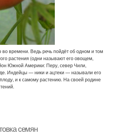
о во времени. Ведь речь пойдёт об одном и том
того растения (одни называют его овощем,
район Южной Америки: Перу, север Чили,
иде. Индейцы — ники и ацтеки — называли его
 плоду, и к самому растению. На своей родине
стений.
товка семян