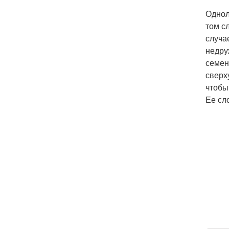
Однол
том сл
случа
недру
семен
сверх
чтобы
Ее сл