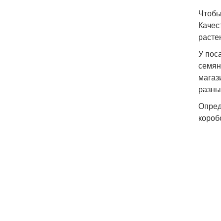
Чтобы
Качес
расте
У пос
семян
магаз
разны
Опред
короб