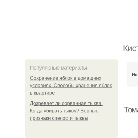
Кис
Популярные материалы
Но
Сохранение яблок в домашних
условиях. Способы хранения яблок
в квартире
Дозревает ли сорванная тыква.
Том
Когда убирать тыкву? Верные
признаки спелости тыквы