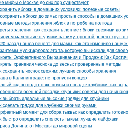
ие мифы о Москве до сих пор существуют
 хранить яблоки в домашних условиях: полезные советы
 сохранить яблоки до зимы: простые способы в домашних у
овные методы хранения яблок в погребе на полгода
реты хранения: как сохранить летние яблоки свежими до з
инуем маленькие огурчики на зиму: простой рецепт хрустя
 20 назад нашла рецепт для мамы: как это изменило нашу ж
зантемы мультифлора: это та, которую вы искали для своег
креты Эффективного Выращивания и Продажи: Как Достичь
креты хранения чеснока до весны: проверенные методы
к сохранить чеснок свежим: лучшие способы хранения
ава в Калининграде: не пропусти концерт
лный гид по подготовке почвы и посадке клубники: как выр
обенности осенней посадки клубники: советы для начинаю
к выбрать идеальные высокие грядки для клубники
к сделать грядки для клубники своими руками
рфектный момент для сбора тыквы: как определить готовно
к быстро определить спелость тыквы: лучшие лайфхаки
риса Долина: от Москвы до мировой сцены