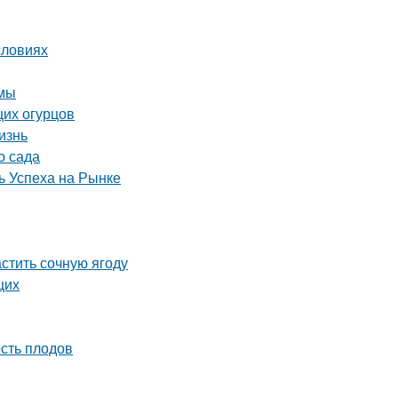
словиях
имы
щих огурцов
изнь
о сада
 Успеха на Рынке
астить сочную ягоду
щих
сть плодов