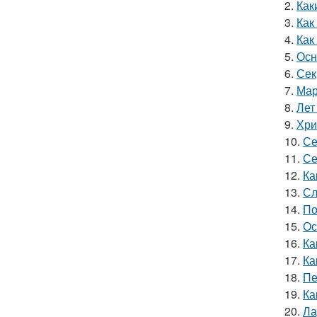
2.
Как
3.
Как
4.
Как
5.
Осн
6.
Сек
7.
Мар
8.
Лет
9.
Хри
10.
Се
11.
Се
12.
Ка
13.
Сл
14.
По
15.
Ос
16.
Ка
17.
Ка
18.
Пе
19.
Ка
20.
Ла