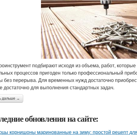
роинструмент подбирают исходя из объема, работ, которые
льных процессов пригоден только профессиональный прибо
ы без перерыва. Для временных нужд достаточно приобрест
е достаточно для выполнения стандартных задач.
ь дальше →
ледние обновления на сайте:
рцы корнишоны маринованные на зиму: простой рецепт дл