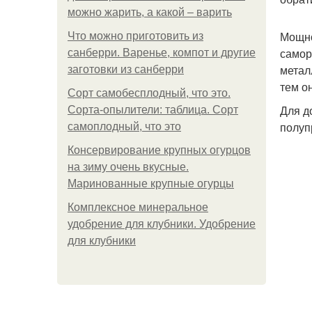
можно жарить, а какой – варить
Мощно
Что можно приготовить из
самор
санберри. Варенье, компот и другие
метал
заготовки из санберри
тем о
Сорт самобесплодный, что это.
Для д
Сорта-опылители: таблица. Сорт
полуп
самоплодный, что это
Консервирование крупных огурцов
на зиму очень вкусные.
Маринованные крупные огурцы
Комплексное минеральное
удобрение для клубники. Удобрение
для клубники