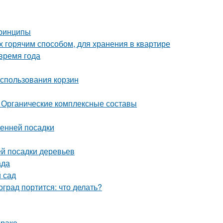
принципы
х горячим способом, для хранения в квартире
время года
использования корзин
 Органические комплексные составы
сенней посадки
й посадки деревьев
ада
й сад
град портится: что делать?
мраке