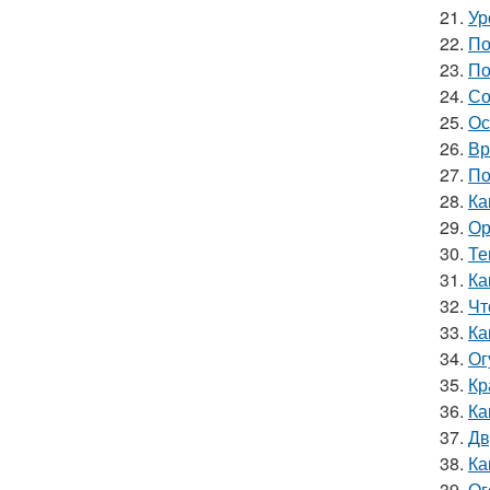
21.
Ур
22.
По
23.
По
24.
Со
25.
Ос
26.
Вр
27.
По
28.
Ка
29.
Ор
30.
Те
31.
Ка
32.
Чт
33.
Ка
34.
Ог
35.
Кр
36.
Ка
37.
Дв
38.
Ка
39.
Ог