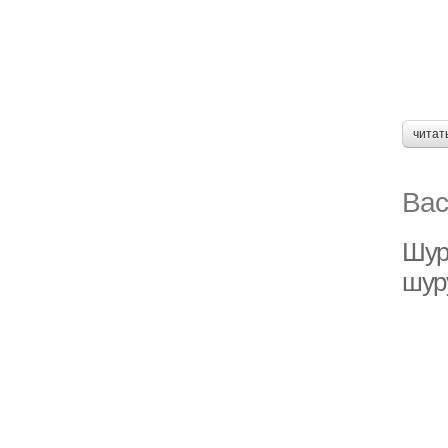
читат
Вас
Шур
шур