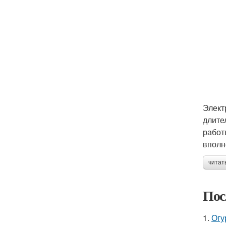
Элект
длите
работ
вполн
читат
Пос
1.
Огу