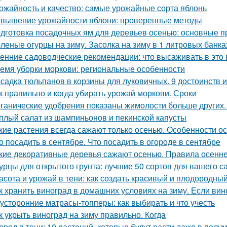
ожайность и качество: самые урожайные сорта яблонь
вышение урожайности яблони: проверенные методы
дготовка посадочных ям для деревьев осенью: основные 
леные огурцы на зиму. Засолка на зиму в 1 литровых банка
енние садоводческие рекомендации: что высаживать в это 
емя уборки моркови: региональные особенности
садка тюльпанов в корзины для луковичных. 9 достоинств 
к правильно и когда убирать урожай моркови. Сроки
ганические удобрения показаны жимолости больше других.
плый салат из шампиньонов и пекинской капусты
кие растения всегда сажают только осенью. Особенности о
о посадить в сентябре. Что посадить в огороде в сентябре
кие декоративные деревья сажают осенью. Правила осенне
урцы для открытого грунта: лучшие 50 сортов для вашего с
асота и урожай в тени: как создать красивый и плодородны
к хранить виноград в домашних условиях на зиму. Если вино
усторонние матрасы-топперы: как выбирать и что учесть
к укрыть виноград на зиму правильно. Когда
ород в тени: 10 растений, которые будут расти даже в полу