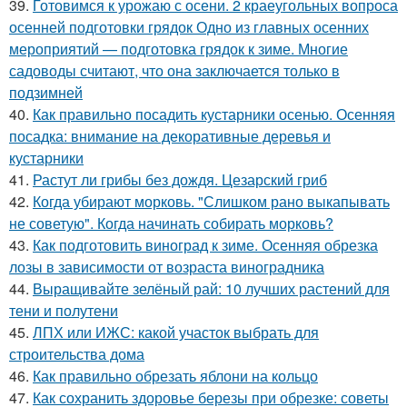
39.
Готовимся к урожаю с осени. 2 краеугольных вопроса
осенней подготовки грядок Одно из главных осенних
мероприятий — подготовка грядок к зиме. Многие
садоводы считают, что она заключается только в
подзимней
40.
Как правильно посадить кустарники осенью. Осенняя
посадка: внимание на декоративные деревья и
кустарники
41.
Растут ли грибы без дождя. Цезарский гриб
42.
Когда убирают морковь. "Слишком рано выкапывать
не советую". Когда начинать собирать морковь?
43.
Как подготовить виноград к зиме. Осенняя обрезка
лозы в зависимости от возраста виноградника
44.
Выращивайте зелёный рай: 10 лучших растений для
тени и полутени
45.
ЛПХ или ИЖС: какой участок выбрать для
строительства дома
46.
Как правильно обрезать яблони на кольцо
47.
Как сохранить здоровье березы при обрезке: советы