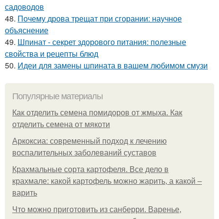
садоводов
48.
Почему дрова трещат при сгорании: научное
объяснение
49.
Шпинат - секрет здорового питания: полезные
свойства и рецепты блюд
50.
Идеи для замены шпината в вашем любимом смузи
Популярные материалы
Как отделить семена помидоров от жмыха. Как
отделить семена от мякоти
Аркоксиа: современный подход к лечению
воспалительных заболеваний суставов
Крахмальные сорта картофеля. Все дело в
крахмале: какой картофель можно жарить, а какой –
варить
Что можно приготовить из санберри. Варенье,