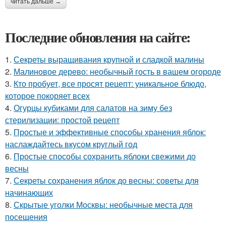
читать дальше →
Последние обновления на сайте:
1.
Секреты выращивания крупной и сладкой малины
2.
Малиновое дерево: необычный гость в вашем огороде
3.
Кто пробует, все просят рецепт: уникальное блюдо,
которое покоряет всех
4.
Огурцы кубиками для салатов на зиму без
стерилизации: простой рецепт
5.
Простые и эффективные способы хранения яблок:
наслаждайтесь вкусом круглый год
6.
Простые способы сохранить яблоки свежими до
весны
7.
Секреты сохранения яблок до весны: советы для
начинающих
8.
Скрытые уголки Москвы: необычные места для
посещения