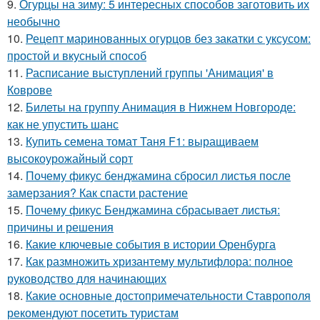
9.
Огурцы на зиму: 5 интересных способов заготовить их
необычно
10.
Рецепт маринованных огурцов без закатки с уксусом:
простой и вкусный способ
11.
Расписание выступлений группы 'Анимация' в
Коврове
12.
Билеты на группу Анимация в Нижнем Новгороде:
как не упустить шанс
13.
Купить семена томат Таня F1: выращиваем
высокоурожайный сорт
14.
Почему фикус бенджамина сбросил листья после
замерзания? Как спасти растение
15.
Почему фикус Бенджамина сбрасывает листья:
причины и решения
16.
Какие ключевые события в истории Оренбурга
17.
Как размножить хризантему мультифлора: полное
руководство для начинающих
18.
Какие основные достопримечательности Ставрополя
рекомендуют посетить туристам