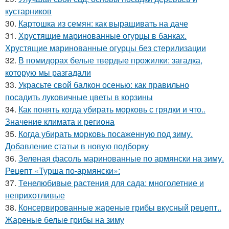
кустарников
30.
Картошка из семян: как выращивать на даче
31.
Хрустящие маринованные огурцы в банках.
Хрустящие маринованные огурцы без стерилизации
32.
В помидорах белые твердые прожилки: загадка,
которую мы разгадали
33.
Украсьте свой балкон осенью: как правильно
посадить луковичные цветы в корзины
34.
Как понять когда убирать морковь с грядки и что..
Значение климата и региона
35.
Когда убирать морковь посаженную под зиму.
Добавление статьи в новую подборку
36.
Зеленая фасоль маринованные по армянски на зиму.
Рецепт «Турша по-армянски»:
37.
Тенелюбивые растения для сада: многолетние и
неприхотливые
38.
Консервированные жареные грибы вкусный рецепт..
Жареные белые грибы на зиму