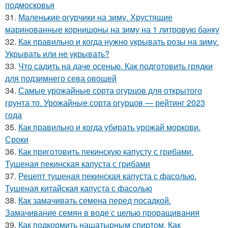
подмосковья
31.
Маленькие огурчики на зиму. Хрустящие
маринованные корнишоны на зиму на 1 литровую банку
32.
Как правильно и когда нужно укрывать розы на зиму.
Укрывать или не укрывать?
33.
Что садить на даче осенью. Как подготовить грядки
для подзимнего сева овощей
34.
Самые урожайные сорта огурцов для открытого
грунта то. Урожайные сорта огурцов — рейтинг 2023
года
35.
Как правильно и когда убирать урожай моркови.
Сроки
36.
Как приготовить пекинскую капусту с грибами.
Тушеная пекинская капуста с грибами
37.
Рецепт тушеная пекинская капуста с фасолью.
Тушеная китайская капуста с фасолью
38.
Как замачивать семена перед посадкой.
Замачивание семян в воде с целью проращивания
39.
Как подкормить нашатырным спиртом. Как