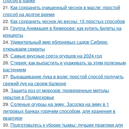
способ в банке
21.
Как сохранить очищенный чеснок в масле: простой
способ на долгое время
22.
Как сохранить чеснок до весны: 15 простых способов
23.
Группа Анимация в Кемерове: как купить билеты на
концерты
24.
Удивительный мир яблоневых садов Сибири:
открываем секреты
25.
Самые вкусные сорта огурцов на 2024 год
26.
Стевия: как вырастить и ухаживать за этим полезным
растением
27.
Выращивание лука в воде: простой способ получить
свежий лук на своем балконе
28.
Защита роз от морозов: проверенные методы
укрытия в Подмосковье
29.
Соленые огурцы на зиму. Засолка на зиму в 1
литровых банках горячим способом, для хранения в
квартире
30.
Подготовьтесь к уборке тыквы: лучшие практики для