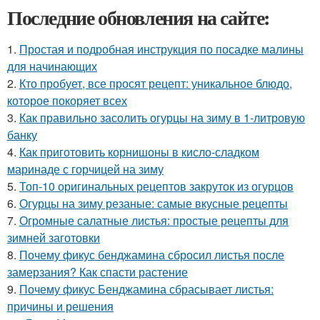
Последние обновления на сайте:
1.
Простая и подробная инструкция по посадке малины
для начинающих
2.
Кто пробует, все просят рецепт: уникальное блюдо,
которое покоряет всех
3.
Как правильно засолить огурцы на зиму в 1-литровую
банку
4.
Как приготовить корнишоны в кисло-сладком
маринаде с горчицей на зиму
5.
Топ-10 оригинальных рецептов закруток из огурцов
6.
Огурцы на зиму резаные: самые вкусные рецепты
7.
Огромные салатные листья: простые рецепты для
зимней заготовки
8.
Почему фикус бенджамина сбросил листья после
замерзания? Как спасти растение
9.
Почему фикус Бенджамина сбрасывает листья:
причины и решения