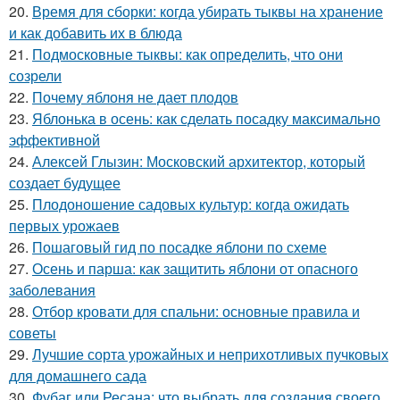
20.
Время для сборки: когда убирать тыквы на хранение
и как добавить их в блюда
21.
Подмосковные тыквы: как определить, что они
созрели
22.
Почему яблоня не дает плодов
23.
Яблонька в осень: как сделать посадку максимально
эффективной
24.
Алексей Глызин: Московский архитектор, который
создает будущее
25.
Плодоношение садовых культур: когда ожидать
первых урожаев
26.
Пошаговый гид по посадке яблони по схеме
27.
Осень и парша: как защитить яблони от опасного
заболевания
28.
Отбор кровати для спальни: основные правила и
советы
29.
Лучшие сорта урожайных и неприхотливых пучковых
для домашнего сада
30.
Фубаг или Ресана: что выбрать для создания своего