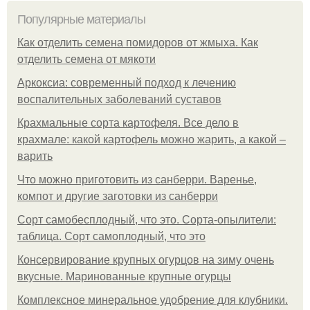
Популярные материалы
Как отделить семена помидоров от жмыха. Как
отделить семена от мякоти
Аркоксиа: современный подход к лечению
воспалительных заболеваний суставов
Крахмальные сорта картофеля. Все дело в
крахмале: какой картофель можно жарить, а какой –
варить
Что можно приготовить из санберри. Варенье,
компот и другие заготовки из санберри
Сорт самобесплодный, что это. Сорта-опылители:
таблица. Сорт самоплодный, что это
Консервирование крупных огурцов на зиму очень
вкусные. Маринованные крупные огурцы
Комплексное минеральное удобрение для клубники.