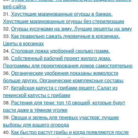
веб-сайта
31.
Хрустящие маринованные огурцы в банках.
Хрустящие маринованные огурцы без стерилизации
32.
Огурцы кусочками на зиму. Лучшие рецепты на зиму
33.
Как правильно сажать луковичные в корзинках.
Цветы в корзинах
34.
Столовая ложка удобрений сколько грамм.
35.
Собственный рабочий проект жилого дома.
Программы для проектирования домов самостоятельно
36.
Органические удобрения показаны жимолости
больше других. Органические комплексные составы
37.
Китайская капуста с грибами рецепт. Салат из
пекинской капусты с грибами
38.
Растения для тени: топ 10 овощей, которые будут
расти даже в тёмном уголке
39.
Овощи и зелень для теневых участков: лучшие
выборы для вашего огорода
40.
Как быстро растут грибы и когда появляются после