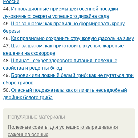
России
44.
Инновационные приемы для осенней посадки
луковичных: секреты успешного дизайна сада
45.
Шаг за шагом: как правильно формировать крону
березы
46.
Как правильно сохранить стручковую фасоль на зиму
47.
Шаг за шагом: как приготовить вкусные жареные
вешенки на сковороде
48.
Шпинат - секрет здорового питания: полезные
свойства и рецепты блюд
49.
Боровик или ложный белый гриб: как не путаться при
сборе грибов
50.
Опасный подражатель: как отличить несъедобный
двойник белого гриба
Популярные материалы
Полезные советы для успешного выращивания
саженцев осенью