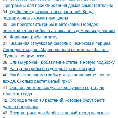
Программы для проектирования домов самостоятельно
34.
Удобрение для комнатных растений. Когда
подкармливать комнатные цветы
35.
Как приготовить грибы в автоклаве. Порядок
приготовления грибов в автоклаве в домашних условиях
36.
Жареные грибы на зиму
37.
Квашеная стручковая фасоль с чесноком и перцем.
Ингредиенты для «Маринованная спаржевая фасоль
"Турша" по-армянски»:
38.
Сливы урожай. Добавление статьи в новую подборку
39.
Растут ли грибы без дождя. Цезарский гриб
40.
Как быстро растут грибы и когда появляются после
дождя. Сколько растет белый гриб?
41.
Овощи для теневых участков: лучшие сорта для
тенистого сада
42.
Огород в тени: 10 растений, которые будут расти
даже в полумраке
43.
Электрогрили для барбекю: новый тренд на рынке