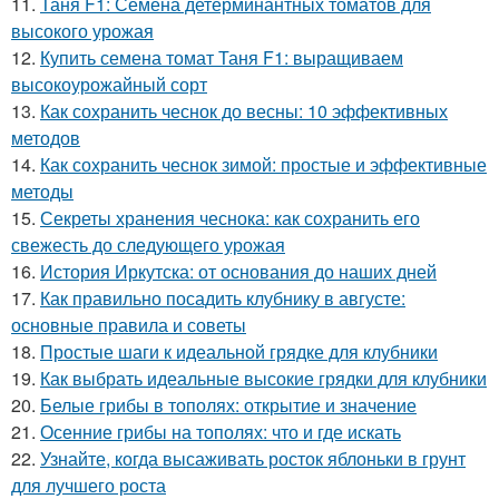
11.
Таня F1: Семена детерминантных томатов для
высокого урожая
12.
Купить семена томат Таня F1: выращиваем
высокоурожайный сорт
13.
Как сохранить чеснок до весны: 10 эффективных
методов
14.
Как сохранить чеснок зимой: простые и эффективные
методы
15.
Секреты хранения чеснока: как сохранить его
свежесть до следующего урожая
16.
История Иркутска: от основания до наших дней
17.
Как правильно посадить клубнику в августе:
основные правила и советы
18.
Простые шаги к идеальной грядке для клубники
19.
Как выбрать идеальные высокие грядки для клубники
20.
Белые грибы в тополях: открытие и значение
21.
Осенние грибы на тополях: что и где искать
22.
Узнайте, когда высаживать росток яблоньки в грунт
для лучшего роста