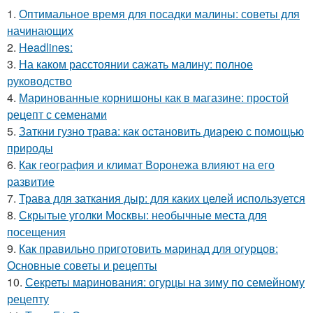
1.
Оптимальное время для посадки малины: советы для
начинающих
2.
Headlines:
3.
На каком расстоянии сажать малину: полное
руководство
4.
Маринованные корнишоны как в магазине: простой
рецепт с семенами
5.
Заткни гузно трава: как остановить диарею с помощью
природы
6.
Как география и климат Воронежа влияют на его
развитие
7.
Трава для заткания дыр: для каких целей используется
8.
Скрытые уголки Москвы: необычные места для
посещения
9.
Как правильно приготовить маринад для огурцов:
Основные советы и рецепты
10.
Секреты маринования: огурцы на зиму по семейному
рецепту