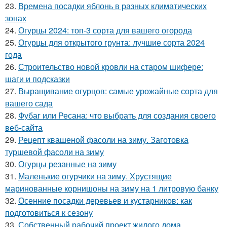
23.
Времена посадки яблонь в разных климатических
зонах
24.
Огурцы 2024: топ-3 сорта для вашего огорода
25.
Огурцы для открытого грунта: лучшие сорта 2024
года
26.
Строительство новой кровли на старом шифере:
шаги и подсказки
27.
Выращивание огурцов: самые урожайные сорта для
вашего сада
28.
Фубаг или Ресана: что выбрать для создания своего
веб-сайта
29.
Рецепт квашеной фасоли на зиму. Заготовка
туршевой фасоли на зиму
30.
Огурцы резанные на зиму
31.
Маленькие огурчики на зиму. Хрустящие
маринованные корнишоны на зиму на 1 литровую банку
32.
Осенние посадки деревьев и кустарников: как
подготовиться к сезону
33.
Собственный рабочий проект жилого дома.