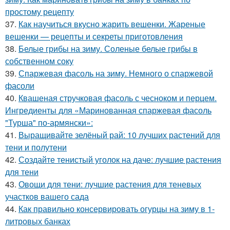
простому рецепту
37.
Как научиться вкусно жарить вешенки. Жареные
вешенки — рецепты и секреты приготовления
38.
Белые грибы на зиму. Соленые белые грибы в
собственном соку
39.
Спаржевая фасоль на зиму. Немного о спаржевой
фасоли
40.
Квашеная стручковая фасоль с чесноком и перцем.
Ингредиенты для «Маринованная спаржевая фасоль
"Турша" по-армянски»:
41.
Выращивайте зелёный рай: 10 лучших растений для
тени и полутени
42.
Создайте тенистый уголок на даче: лучшие растения
для тени
43.
Овощи для тени: лучшие растения для теневых
участков вашего сада
44.
Как правильно консервировать огурцы на зиму в 1-
литровых банках