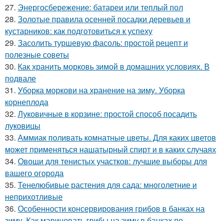
27.
Энергосбережение: батареи или теплый пол
28.
Золотые правила осенней посадки деревьев и
кустарников: как подготовиться к успеху
29.
Засолить туршевую фасоль: простой рецепт и
полезные советы
30.
Как хранить морковь зимой в домашних условиях. В
подвале
31.
Уборка моркови на хранение на зиму. Уборка
корнеплода
32.
Луковичные в корзине: простой способ посадить
луковицы
33.
Аммиак поливать комнатные цветы. Для каких цветов
может применяться нашатырный спирт и в каких случаях
34.
Овощи для тенистых участков: лучшие выборы для
вашего огорода
35.
Тенелюбивые растения для сада: многолетние и
неприхотливые
36.
Особенности консервирования грибов в банках на
зиму. Как мариновать грибы на зиму в банках по