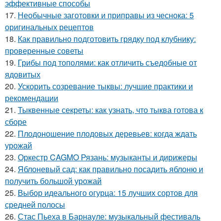
эффективные способы
17.
Необычные заготовки и приправы из чеснока: 5
оригинальных рецептов
18.
Как правильно подготовить грядку под клубнику:
проверенные советы
19.
Грибы под тополями: как отличить съедобные от
ядовитых
20.
Ускорить созревание тыквы: лучшие практики и
рекомендации
21.
Тыквенные секреты: как узнать, что тыква готова к
сборе
22.
Плодоношение плодовых деревьев: когда ждать
урожай
23.
Оркестр CAGMO Рязань: музыканты и дирижеры
24.
Яблоневый сад: как правильно посадить яблоню и
получить большой урожай
25.
Выбор идеального огурца: 15 лучших сортов для
средней полосы
26.
Стас Пьеха в Барнауле: музыкальный фестиваль