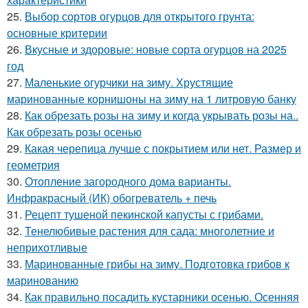
25.
Выбор сортов огурцов для открытого грунта:
основные критерии
26.
Вкусные и здоровые: новые сорта огурцов на 2025
год
27.
Маленькие огурчики на зиму. Хрустящие
маринованные корнишоны на зиму на 1 литровую банку
28.
Как обрезать розы на зиму и когда укрывать розы на..
Как обрезать розы осенью
29.
Какая черепица лучше с покрытием или нет. Размер и
геометрия
30.
Отопление загородного дома варианты.
Инфракрасный (ИК) обогреватель + печь
31.
Рецепт тушеной пекинской капусты с грибами.
32.
Тенелюбивые растения для сада: многолетние и
неприхотливые
33.
Маринованные грибы на зиму. Подготовка грибов к
маринованию
34.
Как правильно посадить кустарники осенью. Осенняя