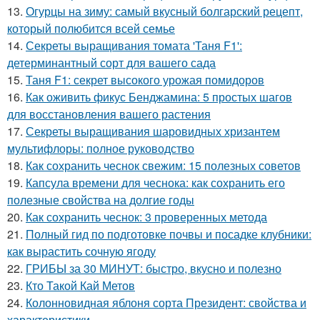
13.
Огурцы на зиму: самый вкусный болгарский рецепт,
который полюбится всей семье
14.
Секреты выращивания томата 'Таня F1':
детерминантный сорт для вашего сада
15.
Таня F1: секрет высокого урожая помидоров
16.
Как оживить фикус Бенджамина: 5 простых шагов
для восстановления вашего растения
17.
Секреты выращивания шаровидных хризантем
мультифлоры: полное руководство
18.
Как сохранить чеснок свежим: 15 полезных советов
19.
Капсула времени для чеснока: как сохранить его
полезные свойства на долгие годы
20.
Как сохранить чеснок: 3 проверенных метода
21.
Полный гид по подготовке почвы и посадке клубники:
как вырастить сочную ягоду
22.
ГРИБЫ за 30 МИНУТ: быстро, вкусно и полезно
23.
Кто Такой Кай Метов
24.
Колонновидная яблоня сорта Президент: свойства и
характеристики