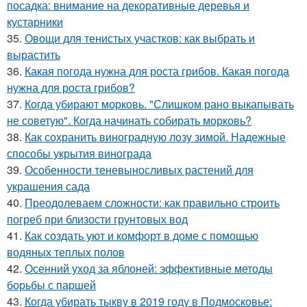
посадка: внимание на декоративные деревья и
кустарники
35.
Овощи для тенистых участков: как выбрать и
вырастить
36.
Какая погода нужна для роста грибов. Какая погода
нужна для роста грибов?
37.
Когда убирают морковь. "Слишком рано выкапывать
не советую". Когда начинать собирать морковь?
38.
Как сохранить виноградную лозу зимой. Надежные
способы укрытия винограда
39.
Особенности теневыносливых растений для
украшения сада
40.
Преодолеваем сложности: как правильно строить
погреб при близости грунтовых вод
41.
Как создать уют и комфорт в доме с помощью
водяных теплых полов
42.
Осенний уход за яблоней: эффективные методы
борьбы с паршей
43.
Когда убирать тыкву в 2019 году в Подмосковье: