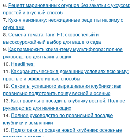
6.
Рецепт маринованных огурцов без закатки с уксусом:
простой и вкусный способ
7.
Кухня наизнанку: неожиданные рецепты на зиму с
огурцами
8.
Семена томата Таня F1: скороспелый и
высокоурожайный выбор для вашего сада
9.
Как размножить хризантему мультифлора: полное
руководство для начинающих
10.
Headlines:
11.
Как хранить чеснок в домашних условиях всю зиму:
простые и эффективные способы
12.
Секреты успешного выращивания клубники: как
правильно подготовить почву весной и осенью
13.
Как правильно посадить клубнику весной: Полное
руководство для начинающих
14.
Полное руководство по правильной посадке
клубники и земляники
15.
Подготовка к посадке новой клубники: основные