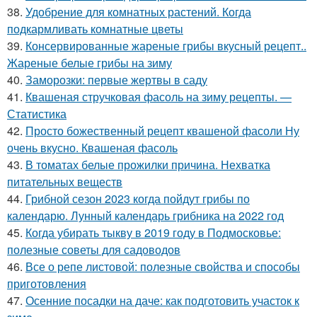
38.
Удобрение для комнатных растений. Когда
подкармливать комнатные цветы
39.
Консервированные жареные грибы вкусный рецепт..
Жареные белые грибы на зиму
40.
Заморозки: первые жертвы в саду
41.
Квашеная стручковая фасоль на зиму рецепты. —
Статистика
42.
Просто божественный рецепт квашеной фасоли Ну
очень вкусно. Квашеная фасоль
43.
В томатах белые прожилки причина. Нехватка
питательных веществ
44.
Грибной сезон 2023 когда пойдут грибы по
календарю. Лунный календарь грибника на 2022 год
45.
Когда убирать тыкву в 2019 году в Подмосковье:
полезные советы для садоводов
46.
Все о репе листовой: полезные свойства и способы
приготовления
47.
Осенние посадки на даче: как подготовить участок к