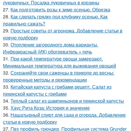
луковичных. Посадка луковичных в корзины
27.
Как подготовить розы к зиме осенью. Обрезка
28.
Как сделать грядку под клубнику осенью. Как
правильно сажать?
29.
Простые советы от агронома. Добавление статьи в
новую подборку
30.
Отопление загородного дома варианты.
Инфракрасный (ИК) обогреватель + печь
31.
При какой температуре овощи замерзают.
Минимальная температура для выживания овощей
32.
Сохраняйте свои саженцы в прикопе до весны:
проверенные методы и рекомендации
33.
Китайская капуста с грибами рецепт. Салат из
пекинской капусты с грибами
34.
Теплый салат из шампиньонов и пекинской капусты
35.
Хаус Рита Коза: История и значение
36.
Нашатырный спирт для сада и огорода. Добавление
статьи в новую подборку
37.
Пвх профиль грюндер. Профильная система Grunder