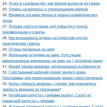
24.
Успех в садоводстве: как яблони выросли из семян
25.
Ответы на вопросы о плодоношении яблони
26.
Времена посадки яблонь в разных климатических
зонах
27.
Лучшие сорта огурцов для открытого грунта:
рекомендации и советы
28.
Как выращивать огурцы на открытом грунте:
практические советы
29.
Огурцы резанные на зиму
30.
Маленькие огурчики на зиму. Хрустящие
маринованные корнишоны на зиму на 1 литровую банку
31.
Время уборки моркови: региональные особенности
32.
Собственный рабочий проект жилого дома.
Программы для проектирования домов самостоятельно
33.
Когда собирать морковь с грядки. Как определить
зрелость моркови по признакам?
34.
Китайская капуста с грибами рецепт. Салат из
пекинской капусты с грибами
35.
Жареная пекинская капуста с шампиньонами. Салат