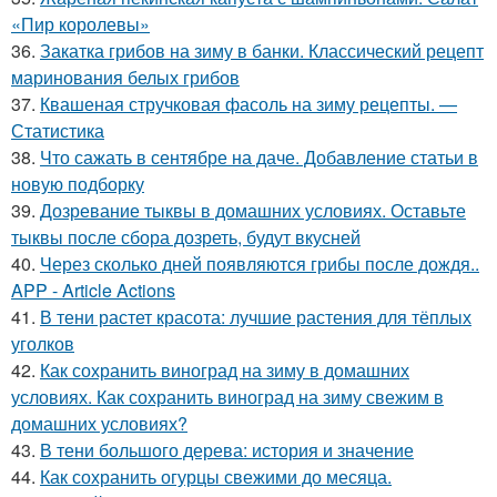
«Пир королевы»
36.
Закатка грибов на зиму в банки. Классический рецепт
маринования белых грибов
37.
Квашеная стручковая фасоль на зиму рецепты. —
Статистика
38.
Что сажать в сентябре на даче. Добавление статьи в
новую подборку
39.
Дозревание тыквы в домашних условиях. Оставьте
тыквы после сбора дозреть, будут вкусней
40.
Через сколько дней появляются грибы после дождя..
APP - Article Actions
41.
В тени растет красота: лучшие растения для тёплых
уголков
42.
Как сохранить виноград на зиму в домашних
условиях. Как сохранить виноград на зиму свежим в
домашних условиях?
43.
В тени большого дерева: история и значение
44.
Как сохранить огурцы свежими до месяца.