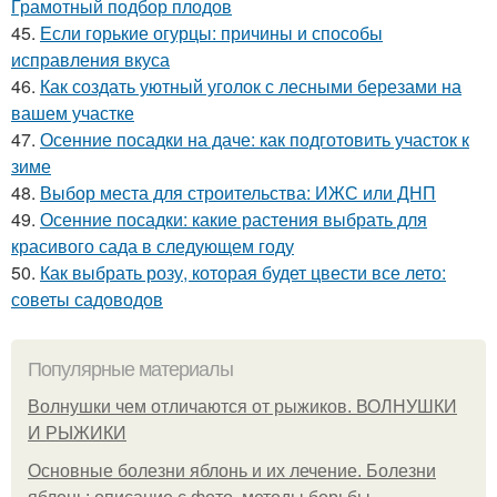
Грамотный подбор плодов
45.
Если горькие огурцы: причины и способы
исправления вкуса
46.
Как создать уютный уголок с лесными березами на
вашем участке
47.
Осенние посадки на даче: как подготовить участок к
зиме
48.
Выбор места для строительства: ИЖС или ДНП
49.
Осенние посадки: какие растения выбрать для
красивого сада в следующем году
50.
Как выбрать розу, которая будет цвести все лето:
советы садоводов
Популярные материалы
Волнушки чем отличаются от рыжиков. ВОЛНУШКИ
И РЫЖИКИ
Основные болезни яблонь и их лечение. Болезни