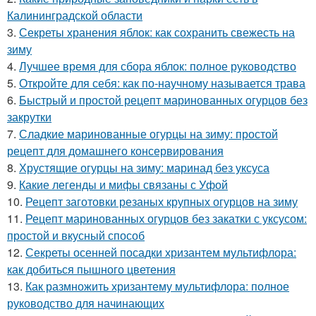
Калининградской области
3.
Секреты хранения яблок: как сохранить свежесть на
зиму
4.
Лучшее время для сбора яблок: полное руководство
5.
Откройте для себя: как по-научному называется трава
6.
Быстрый и простой рецепт маринованных огурцов без
закрутки
7.
Сладкие маринованные огурцы на зиму: простой
рецепт для домашнего консервирования
8.
Хрустящие огурцы на зиму: маринад без уксуса
9.
Какие легенды и мифы связаны с Уфой
10.
Рецепт заготовки резаных крупных огурцов на зиму
11.
Рецепт маринованных огурцов без закатки с уксусом:
простой и вкусный способ
12.
Секреты осенней посадки хризантем мультифлора:
как добиться пышного цветения
13.
Как размножить хризантему мультифлора: полное
руководство для начинающих