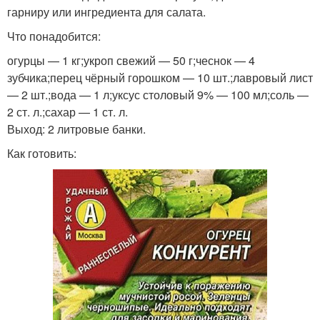
гарниру или ингредиента для салата.
Что понадобится:
огурцы — 1 кг;укроп свежий — 50 г;чеснок — 4
зубчика;перец чёрный горошком — 10 шт.;лавровый лист
— 2 шт.;вода — 1 л;уксус столовый 9% — 100 мл;соль —
2 ст. л.;сахар — 1 ст. л.
Выход: 2 литровые банки.
Как готовить: