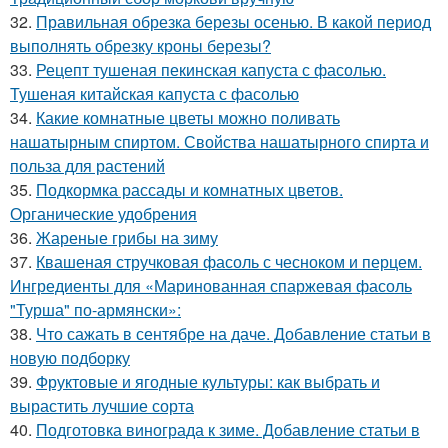
32.
Правильная обрезка березы осенью. В какой период
выполнять обрезку кроны березы?
33.
Рецепт тушеная пекинская капуста с фасолью.
Тушеная китайская капуста с фасолью
34.
Какие комнатные цветы можно поливать
нашатырным спиртом. Свойства нашатырного спирта и
польза для растений
35.
Подкормка рассады и комнатных цветов.
Органические удобрения
36.
Жареные грибы на зиму
37.
Квашеная стручковая фасоль с чесноком и перцем.
Ингредиенты для «Маринованная спаржевая фасоль
"Турша" по-армянски»:
38.
Что сажать в сентябре на даче. Добавление статьи в
новую подборку
39.
Фруктовые и ягодные культуры: как выбрать и
вырастить лучшие сорта
40.
Подготовка винограда к зиме. Добавление статьи в