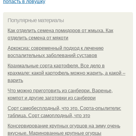
попасть в ловушку
Популярные материалы
Как отделить семена помидоров от жмыха. Как
отделить семена от мякоти
Аркоксиа: современный подход к лечению
воспалительных заболеваний суставов
Крахмальные сорта картофеля. Все дело в
крахмале: какой картофель можно жарить, а какой –
варить
Что можно приготовить из санберри. Варенье,
компот и другие заготовки из санберри
Сорт самобесплодный, что это. Сорта-опылители:
таблица. Сорт самоплодный, что это
Консервирование крупных огурцов на зиму очень
вкусные. Маринованные крупные огурцы