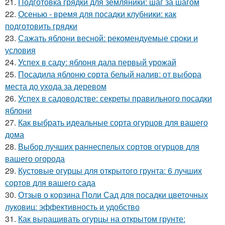
21.
Подготовка грядки для земляники: шаг за шагом
22.
Осенью - время для посадки клубники: как
подготовить грядки
23.
Сажать яблони весной: рекомендуемые сроки и
условия
24.
Успех в саду: яблоня дала первый урожай
25.
Посадила яблоню сорта белый налив: от выбора
места до ухода за деревом
26.
Успех в садоводстве: секреты правильного посадки
яблони
27.
Как выбрать идеальные сорта огурцов для вашего
дома
28.
Выбор лучших раннеспелых сортов огурцов для
вашего огорода
29.
Кустовые огурцы для открытого грунта: 6 лучших
сортов для вашего сада
30.
Отзыв о корзина Поли Сад для посадки цветочных
луковиц: эффективность и удобство
31.
Как выращивать огурцы на открытом грунте: