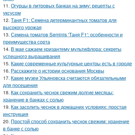
11.
Огурцы в литровых банках на зиму: рецепты с
уксусом
12.
Таня F1: Семена детерминантных томатов для
высокого урожая
13.
Семена томатов Seminis 'Таня F1': особенности и
преимущества сорта
14.
В мае сажаем хризантему мультифлора: секреты
успешного выращивания
15.
Какие современные культурные центры есть в городе
16.
Расскажите о истории основания Москвы
17.
Какие музеи Ульяновска считаются обязательными
для посещения
18.
Как сохранить чеснок свежим долгие месяцы:
хранение в банках с солью
19.
Как засолить чеснок в домашних условиях: простая
инструкция
20.
Простой способ сохранить чеснок свежим: хранение
в банке с солью