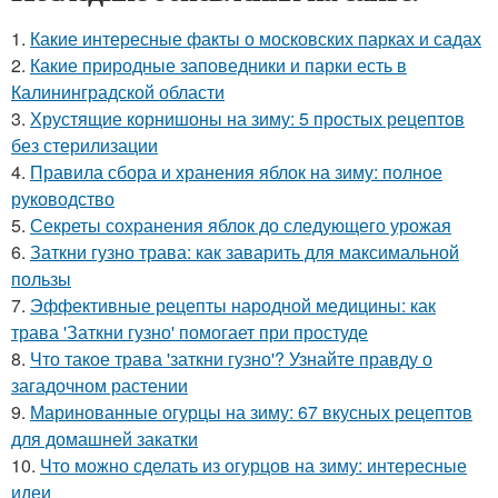
1.
Какие интересные факты о московских парках и садах
2.
Какие природные заповедники и парки есть в
Калининградской области
3.
Хрустящие корнишоны на зиму: 5 простых рецептов
без стерилизации
4.
Правила сбора и хранения яблок на зиму: полное
руководство
5.
Секреты сохранения яблок до следующего урожая
6.
Заткни гузно трава: как заварить для максимальной
пользы
7.
Эффективные рецепты народной медицины: как
трава 'Заткни гузно' помогает при простуде
8.
Что такое трава 'заткни гузно'? Узнайте правду о
загадочном растении
9.
Маринованные огурцы на зиму: 67 вкусных рецептов
для домашней закатки
10.
Что можно сделать из огурцов на зиму: интересные
идеи