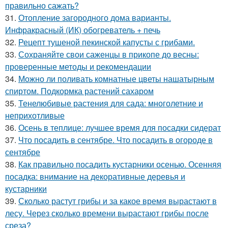
правильно сажать?
31.
Отопление загородного дома варианты.
Инфракрасный (ИК) обогреватель + печь
32.
Рецепт тушеной пекинской капусты с грибами.
33.
Сохраняйте свои саженцы в прикопе до весны:
проверенные методы и рекомендации
34.
Можно ли поливать комнатные цветы нашатырным
спиртом. Подкормка растений сахаром
35.
Тенелюбивые растения для сада: многолетние и
неприхотливые
36.
Осень в теплице: лучшее время для посадки сидерат
37.
Что посадить в сентябре. Что посадить в огороде в
сентябре
38.
Как правильно посадить кустарники осенью. Осенняя
посадка: внимание на декоративные деревья и
кустарники
39.
Сколько растут грибы и за какое время вырастают в
лесу. Через сколько времени вырастают грибы после
среза?