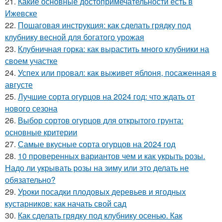
21.
Какие основные достопримечательности есть в
Ижевске
22.
Пошаговая инструкция: как сделать грядку под
клубнику весной для богатого урожая
23.
Клубничная горка: как вырастить много клубники на
своем участке
24.
Успех или провал: как выживет яблоня, посаженная в
августе
25.
Лучшие сорта огурцов на 2024 год: что ждать от
нового сезона
26.
Выбор сортов огурцов для открытого грунта:
основные критерии
27.
Самые вкусные сорта огурцов на 2024 год
28.
10 проверенных вариантов чем и как укрыть розы.
Надо ли укрывать розы на зиму или это делать не
обязательно?
29.
Уроки посадки плодовых деревьев и ягодных
кустарников: как начать свой сад
30.
Как сделать грядку под клубнику осенью. Как