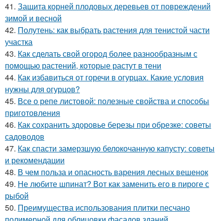
41.
Защита корней плодовых деревьев от повреждений
зимой и весной
42.
Полутень: как выбрать растения для тенистой части
участка
43.
Как сделать свой огород более разнообразным с
помощью растений, которые растут в тени
44.
Как избавиться от горечи в огурцах. Какие условия
нужны для огурцов?
45.
Все о репе листовой: полезные свойства и способы
приготовления
46.
Как сохранить здоровье березы при обрезке: советы
садоводов
47.
Как спасти замерзшую белокочанную капусту: советы
и рекомендации
48.
В чем польза и опасность варения лесных вешенок
49.
Не любите шпинат? Вот как заменить его в пироге с
рыбой
50.
Преимущества использования плитки песчано
полимерной для облицовки фасадов зданий