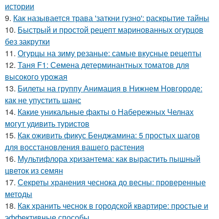
истории
9.
Как называется трава 'заткни гузно': раскрытие тайны
10.
Быстрый и простой рецепт маринованных огурцов
без закрутки
11.
Огурцы на зиму резаные: самые вкусные рецепты
12.
Таня F1: Семена детерминантных томатов для
высокого урожая
13.
Билеты на группу Анимация в Нижнем Новгороде:
как не упустить шанс
14.
Какие уникальные факты о Набережных Челнах
могут удивить туристов
15.
Как оживить фикус Бенджамина: 5 простых шагов
для восстановления вашего растения
16.
Мультифлора хризантема: как вырастить пышный
цветок из семян
17.
Секреты хранения чеснока до весны: проверенные
методы
18.
Как хранить чеснок в городской квартире: простые и
эффективные способы