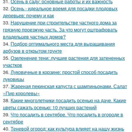
31.
Осень в саду: основные работы и их важность
32.
Осень - идеальное время для посадки плодовых
деревьев: почему и как
33.
Нарушение при строительстве частного дома за
грязную проезжую часть. За что могут оштрафовать
владельцев частных домов?
34.
Подбор оптимального места для выращивания
арбузов в открытом грунте
35.
Озеленение тени: лучшие растения для затененных
участков
36.
Луковичные в корзине: простой способ посадить
луковицы
37.
Жареная пекинская капуста с шампиньонами. Салат
«Пир королевы»
38.
Какие многолетники посадить осенью на даче. Какие
цветы сажать осенью: 10 лучших растений
39.
Что посадить в сентябре. Что посадить в огороде в
сентябре
40.
Теневой огород: как культура влияет на нашу жизнь