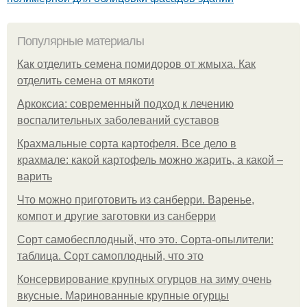
Популярные материалы
Как отделить семена помидоров от жмыха. Как
отделить семена от мякоти
Аркоксиа: современный подход к лечению
воспалительных заболеваний суставов
Крахмальные сорта картофеля. Все дело в
крахмале: какой картофель можно жарить, а какой –
варить
Что можно приготовить из санберри. Варенье,
компот и другие заготовки из санберри
Сорт самобесплодный, что это. Сорта-опылители:
таблица. Сорт самоплодный, что это
Консервирование крупных огурцов на зиму очень
вкусные. Маринованные крупные огурцы