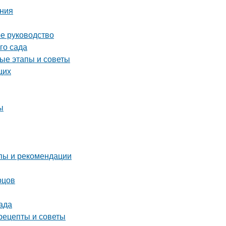
ения
ое руководство
го сада
ые этапы и советы
щих
ы
пы и рекомендации
рцов
ада
рецепты и советы