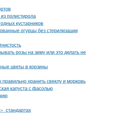
ортов
 из полистирола
годных кустарников
ованные огурцы без стерилизации
тнистость
ывать розы на зиму или это делать не
чные цветы в корзины
к правильно хранить свеклу и морковь
ская капуста с фасолью
нию
х» стандартах