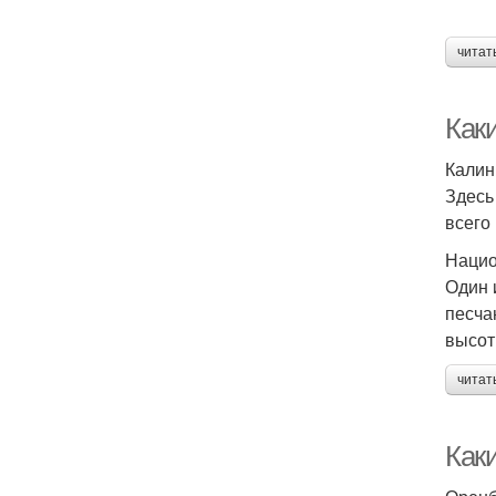
читат
Как
Калин
Здесь
всего
Нацио
Один 
песча
высот
читат
Как