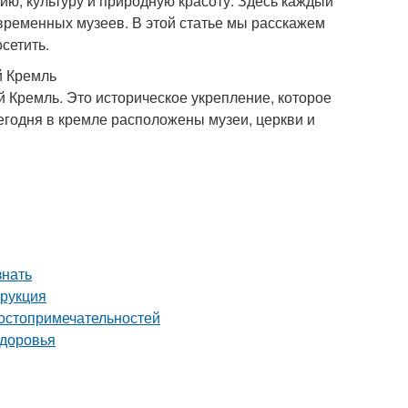
ию, культуру и природную красоту. Здесь каждый
современных музеев. В этой статье мы расскажем
сетить.
й Кремль
 Кремль. Это историческое укрепление, которое
егодня в кремле расположены музеи, церкви и
знать
трукция
достопримечательностей
здоровья