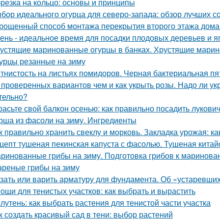
резка на кольцо: основы и принципы
бор идеального огурца для северо-запада: обзор лучших с
рощенный способ монтажа перекрытия второго этажа дома
ень - идеальное время для посадки плодовых деревьев и я
устящие маринованные огурцы в банках. Хрустящие марин
урцы резанные на зиму
тнистость на листьях помидоров. Черная бактериальная пя
 проверенных вариантов чем и как укрыть розы. Надо ли укр
тельно?
расьте свой балкон осенью: как правильно посадить лукови
рша из фасоли на зиму. Ингредиенты
к правильно хранить свеклу и морковь. Закладка урожая: ка
цепт тушеная пекинская капуста с фасолью. Тушеная китай
ринованные грибы на зиму. Подготовка грибов к маринова
реные грибы на зиму
зать или варить арматуру для фундамента. Об «устаревши
ощи для тенистых участков: как выбрать и вырастить
лутень: как выбрать растения для тенистой части участка
к создать красивый сад в тени: выбор растений