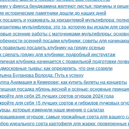
ему у фикуса бенджамина желтеют листья: причины и реш
ие исторические памятники дошли до наших дней
к посадить и ухаживать за хризантемой мультифлора: полн
изантемы мультифлора: это та, которую вы искали для свое
рвые осенние работы с маточниками мультифлоры: основн
обенности осенней посадки клубники: советы для начинаю
к правильно посадить клубнику на грядку осенью
к сделать грядку для клубники: подробный инструктаж
личная клубника начинается с правильной подготовки почв
дмосковные тыквы: как определить, что они созрели
тьяна Буланова Вологда: Путь к успеху
уппа Анимация в Кемерове: как купить билеты на концерты
пешная посадка яблонь весной и осенью: основные принци
кройте для себя 25 лучших сортов огурцов 2024 года
кройте для себя 15 лучших сортов и гибридов пучковых огу
урцы, которые изменили наше мнение о салатах
ращивание огурцов: самые урожайные сорта для вашего с
бор идеального сорта картофеля для жарки: проверенные 