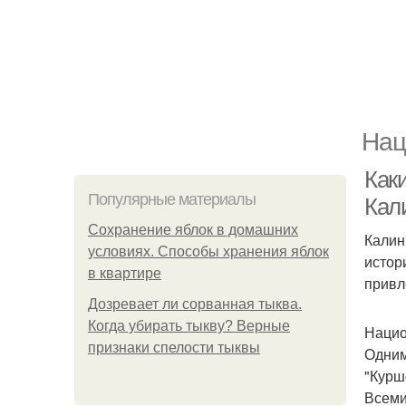
Нац
Как
Популярные материалы
Кал
Сохранение яблок в домашних
Калин
условиях. Способы хранения яблок
истор
в квартире
привл
Дозревает ли сорванная тыква.
Когда убирать тыкву? Верные
Нацио
признаки спелости тыквы
Одним
"Курш
Всеми