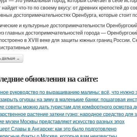
ург — это уникальный город, который сочетает в себе истор
т найдет что-то по своему вкусу: от древних крепостей до 
овных достопримечательностях Оренбурга, которые стоит по
ические и культурные достопримечательности Оренбургски
из главных достопримечательностей города — Оренбургский
построено в XVIII веке для защиты южных границ России. С
истративные здания.
ь дальше →
ледние обновления на сайте:
ное руководство по выращиванию малины: всё, что нужно 
 закрыть огурцы на зиму в маленькие банки: пошаговая инс
ие советы можно дать туристам для комфортного осмотра 
арственное растение заткни гузно: народное средство для 
ие музеи Москвы представляют искусство разных эпох
церт Славы в Ангарске: как это было подготовлено
ересные факты о Москве, которые вам неизвестны