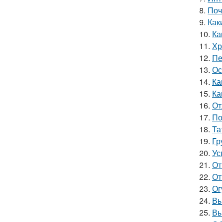
8.
Поч
9.
Как
10.
Ка
11.
Хр
12.
Пе
13.
Ос
14.
Ка
15.
Ка
16.
От
17.
По
18.
Та
19.
Гр
20.
Ус
21.
От
22.
От
23.
Ог
24.
Вы
25.
Вы