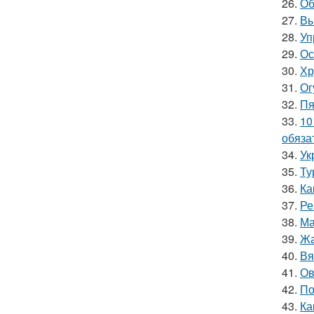
26.
Об
27.
Вы
28.
Уп
29.
Ос
30.
Хр
31.
Ог
32.
Пя
33.
10
обяза
34.
Ук
35.
Ту
36.
Ка
37.
Ре
38.
Ма
39.
Жа
40.
Вя
41.
Ов
42.
По
43.
Ка