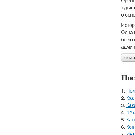
Оренб
турис
о осн
Истор
Одна 
было 
админ
читат
Пос
1.
Пол
2.
Как
3.
Как
4.
Лек
5.
Как
6.
Кон
7.
Инт