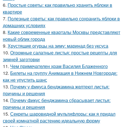
6.
Простые советы: как правильно хранить яблоки в
квартире
7.
Полезные советы: как правильно сохранить яблоки в
домашних условиях
8.
Какие современные кварталы Москвы представляют
новый облик города
9.
Хрустящие огурцы на зиму: маринад без уксуса
10.
Огромные салатные листья: простые рецепты для
зимней заготовки
11.
Чем примечателен храм Василия Блаженного
12.
Билеты на группу Анимация в Нижнем Новгороде:
как не упустить шанс
13.
Почему у фикуса бенджамина желтеют листья:
причины и решения
14.
Почему фикус бенджамина сбрасывает листья:
причины и решения
15.
Секреты шаровидной мультифлоры: как я придал
своей комнатной растению идеальную форму