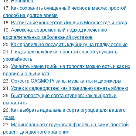
16.
Headlines:
17.
Как сохранить очищенный чеснок в масле: простой
способ на долгое время
18.
Расписание концертов Линды в Москве: где и когда
19.
Аркоксиа: современный подход к лечению
воспалительных заболеваний суставов
20.
Как правильно посадить клубнику на грядку осенью
21.
Грядка для клубники: простой способ улучшить
урожайность
22.
Узнайте, какие грибы на тополях можно есть и как их
правильно выбирать
23.
Оркестр CAGMO Рязань: музыканты и дирижеры
24.
Успех в садоводстве: как правильно сажать яблоню
25.
Быстрорастущие сорта огурцов: как выбрать и
вырастить
26.
Как выбрать идеальные сорта огурцов для вашего
дома
27.
Маринованная стручковая фасоль на зиму: простой
рецепт для долгого хранения