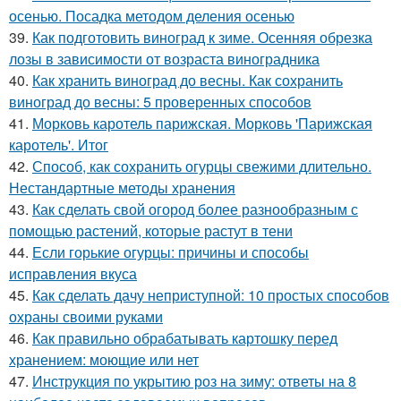
осенью. Посадка методом деления осенью
39.
Как подготовить виноград к зиме. Осенняя обрезка
лозы в зависимости от возраста виноградника
40.
Как хранить виноград до весны. Как сохранить
виноград до весны: 5 проверенных способов
41.
Морковь каротель парижская. Морковь 'Парижская
каротель'. Итог
42.
Способ, как сохранить огурцы свежими длительно.
Нестандартные методы хранения
43.
Как сделать свой огород более разнообразным с
помощью растений, которые растут в тени
44.
Если горькие огурцы: причины и способы
исправления вкуса
45.
Как сделать дачу неприступной: 10 простых способов
охраны своими руками
46.
Как правильно обрабатывать картошку перед
хранением: моющие или нет
47.
Инструкция по укрытию роз на зиму: ответы на 8