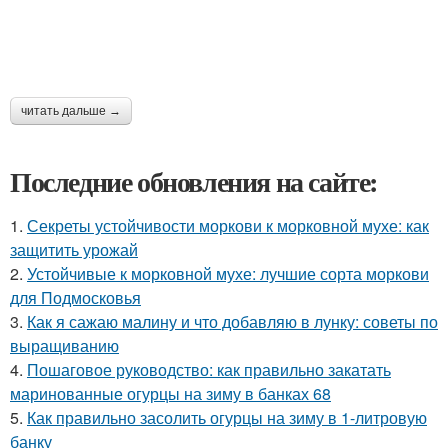
читать дальше →
Последние обновления на сайте:
1.
Секреты устойчивости моркови к морковной мухе: как
защитить урожай
2.
Устойчивые к морковной мухе: лучшие сорта моркови
для Подмосковья
3.
Как я сажаю малину и что добавляю в лунку: советы по
выращиванию
4.
Пошаговое руководство: как правильно закатать
маринованные огурцы на зиму в банках 68
5.
Как правильно засолить огурцы на зиму в 1-литровую
банку