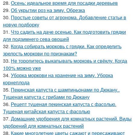
28.
Осень: идеальное время для посадки деревьев
29.
Об укрытии роз на зиму. Обрезка
30.
Простые советы от агронома. Добавление статьи в
новую подборку
31.
Что садить на даче осенью. Как подготовить грядки
для подзимнего сева овощей
32.
Когда собирать морковь с грядки. Как определить
зрелость моркови по признакам?
33.
Не торопитесь выкапывать морковь и свёклу. Когда
100% можно уже
34.
Уборка моркови на хранение на зиму. Уборка
корнеплода
35.
Пекинская капуста с шампиньонами по Дюкану..
Тушеная капуста с грибами по Дюкану
36.
Рецепт тушеная пекинская капуста с фасолью.
Тушеная китайская капуста с фасолью
37.
Домашние удобрения для комнатных растений. Виды
удобрений для комнатных растений
38.
Какие многолетние цветы сажают и пересаживают