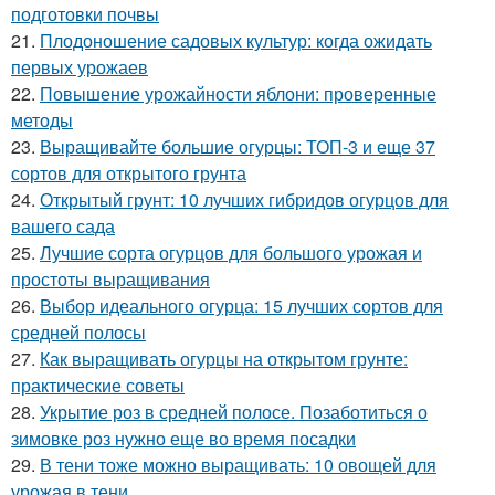
подготовки почвы
21.
Плодоношение садовых культур: когда ожидать
первых урожаев
22.
Повышение урожайности яблони: проверенные
методы
23.
Выращивайте большие огурцы: ТОП-3 и еще 37
сортов для открытого грунта
24.
Открытый грунт: 10 лучших гибридов огурцов для
вашего сада
25.
Лучшие сорта огурцов для большого урожая и
простоты выращивания
26.
Выбор идеального огурца: 15 лучших сортов для
средней полосы
27.
Как выращивать огурцы на открытом грунте:
практические советы
28.
Укрытие роз в средней полосе. Позаботиться о
зимовке роз нужно еще во время посадки
29.
В тени тоже можно выращивать: 10 овощей для
урожая в тени