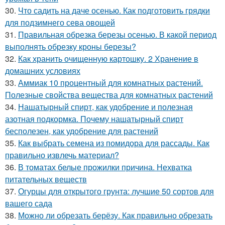
30.
Что садить на даче осенью. Как подготовить грядки
для подзимнего сева овощей
31.
Правильная обрезка березы осенью. В какой период
выполнять обрезку кроны березы?
32.
Как хранить очищенную картошку. 2 Хранение в
домашних условиях
33.
Аммиак 10 процентный для комнатных растений.
Полезные свойства вещества для комнатных растений
34.
Нашатырный спирт, как удобрение и полезная
азотная подкормка. Почему нашатырный спирт
бесполезен, как удобрение для растений
35.
Как выбрать семена из помидора для рассады. Как
правильно извлечь материал?
36.
В томатах белые прожилки причина. Нехватка
питательных веществ
37.
Огурцы для открытого грунта: лучшие 50 сортов для
вашего сада
38.
Можно ли обрезать берёзу. Как правильно обрезать