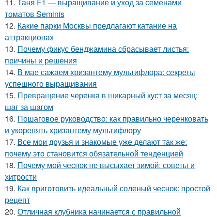
11.
Таня F1 — выращивание и уход за семенами
томатов Seminis
12.
Какие парки Москвы предлагают катание на
аттракционах
13.
Почему фикус бенджамина сбрасывает листья:
причины и решения
14.
В мае сажаем хризантему мультифлора: секреты
успешного выращивания
15.
Превращение черенка в шикарный куст за месяц:
шаг за шагом
16.
Пошаговое руководство: как правильно черенковать
и укоренять хризантему мультифлору
17.
Все мои друзья и знакомые уже делают так же:
почему это становится обязательной тенденцией
18.
Почему мой чеснок не высыхает зимой: советы и
хитрости
19.
Как приготовить идеальный соленый чеснок: простой
рецепт
20.
Отличная клубника начинается с правильной