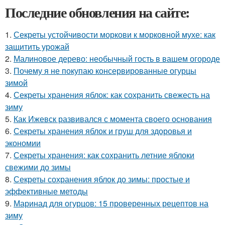
Последние обновления на сайте:
1.
Секреты устойчивости моркови к морковной мухе: как
защитить урожай
2.
Малиновое дерево: необычный гость в вашем огороде
3.
Почему я не покупаю консервированные огурцы
зимой
4.
Секреты хранения яблок: как сохранить свежесть на
зиму
5.
Как Ижевск развивался с момента своего основания
6.
Секреты хранения яблок и груш для здоровья и
экономии
7.
Секреты хранения: как сохранить летние яблоки
свежими до зимы
8.
Секреты сохранения яблок до зимы: простые и
эффективные методы
9.
Маринад для огурцов: 15 проверенных рецептов на
зиму