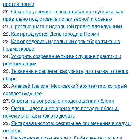
против порчи
20.
Секреты успешного выращивания клубники: как
правильно подготовить почву весной и осенью
21.
Простые шаги к идеальной грядке для клубники
22.
Как празднуется День города в Перми
23.
Как определить идеальный срок сбора тыквы в
Подмосковье
24.
Ускорить созревание тыквы: лучшие практики и
рекомендации
25.
Тыквенные секреты: как узнать, что тыква готова к
сборе
26.
Алексей Глызин: Московский архитектор, который
создает будущее
27.
Ответы на вопросы о плодоношении яблони
28.
Осень - идеальное время для посадки яблони:
почему это так и как это делать
29.
Янтарная кислота: секреты ее применения в саду и
огороде
30.
Не укрываю розы на зиму. Добавление статьи в