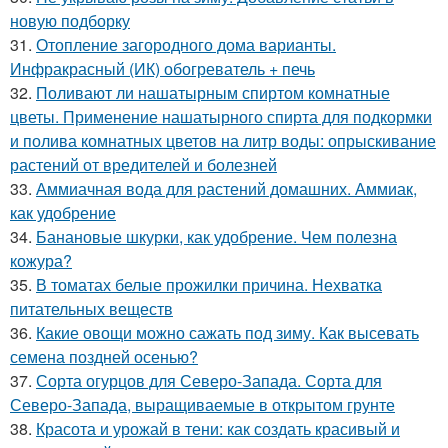
новую подборку
31.
Отопление загородного дома варианты.
Инфракрасный (ИК) обогреватель + печь
32.
Поливают ли нашатырным спиртом комнатные
цветы. Применение нашатырного спирта для подкормки
и полива комнатных цветов на литр воды: опрыскивание
растений от вредителей и болезней
33.
Аммиачная вода для растений домашних. Аммиак,
как удобрение
34.
Банановые шкурки, как удобрение. Чем полезна
кожура?
35.
В томатах белые прожилки причина. Нехватка
питательных веществ
36.
Какие овощи можно сажать под зиму. Как высевать
семена поздней осенью?
37.
Сорта огурцов для Северо-Запада. Сорта для
Северо-Запада, выращиваемые в открытом грунте
38.
Красота и урожай в тени: как создать красивый и