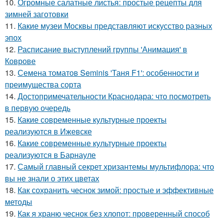
10.
Огромные салатные листья: простые рецепты для
зимней заготовки
11.
Какие музеи Москвы представляют искусство разных
эпох
12.
Расписание выступлений группы 'Анимация' в
Коврове
13.
Семена томатов Seminis 'Таня F1': особенности и
преимущества сорта
14.
Достопримечательности Краснодара: что посмотреть
в первую очередь
15.
Какие современные культурные проекты
реализуются в Ижевске
16.
Какие современные культурные проекты
реализуются в Барнауле
17.
Самый главный секрет хризантемы мультифлора: что
вы не знали о этих цветах
18.
Как сохранить чеснок зимой: простые и эффективные
методы
19.
Как я храню чеснок без хлопот: проверенный способ