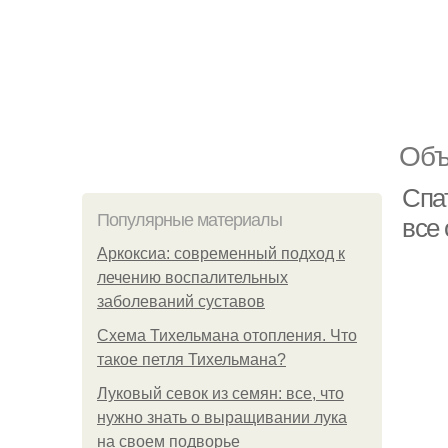
Объ
Спа
Популярные материалы
все
Аркоксиа: современный подход к
лечению воспалительных
заболеваний суставов
Схема Тихельмана отопления. Что
такое петля Тихельмана?
Луковый севок из семян: все, что
нужно знать о выращивании лука
на своем подворье