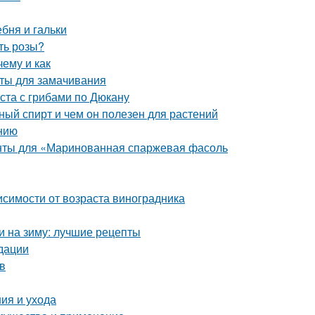
ебня и гальки
ть розы?
ему и как
аты для замачивания
ста с грибами по Дюкану
й спирт и чем он полезен для растений
нию
енты для «Маринованная спаржевая фасоль
висимости от возраста виноградника
и на зиму: лучшие рецепты
дации
в
ия и ухода