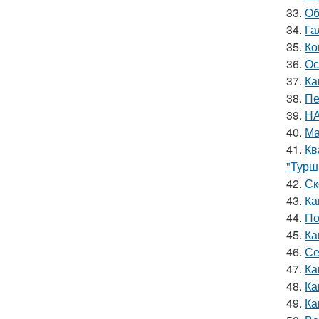
33.
Об
34.
Га
35.
Ко
36.
Ос
37.
Ка
38.
Пе
39.
НА
40.
Ма
41.
Кв
"Турш
42.
Ск
43.
Ка
44.
По
45.
Ка
46.
Се
47.
Ка
48.
Ка
49.
Ка