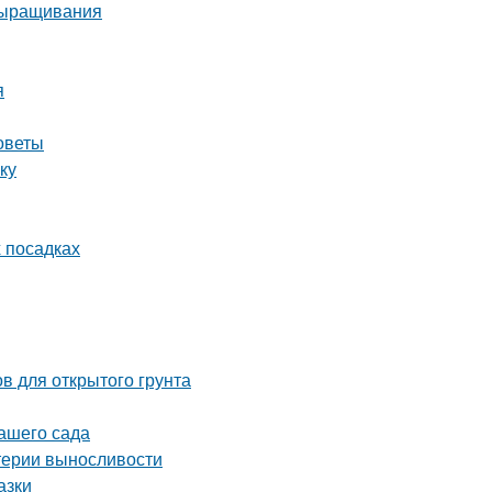
выращивания
я
советы
ку
х посадках
в для открытого грунта
вашего сада
итерии выносливости
азки