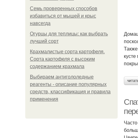
Семь проверенных способов
избавиться от мышей и крыс
навсегда
Домаш
Огурцы для теплицы: как выбрать
поско
лучший сорт
Также
Крахмалистые сорта картофеля.
кусте
Сорта картофеля с высоким
покры
содержанием крахмала
Выбираем антигололедные
читат
реагенты - описание популярных
средств, классификация и правила
применения
Спа
пер
Часто
больш
Цвете