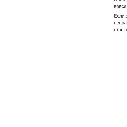
вовсе
Если 
непра
относи