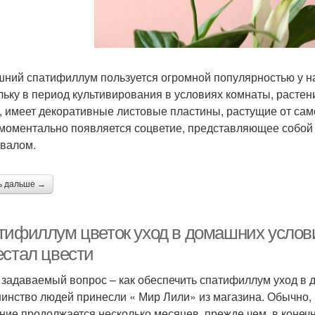
ний спатифиллум пользуется огромной популярностью у 
льку в период культивирования в условиях комнаты, растен
, имеет декоративные листовые пластины, растущие от само
 моментально появляется соцветие, представляющее собой
валом.
ь дальше →
тифиллум цветок уход в домашних услов
естал цвести
 задаваемый вопрос – как обеспечить спатифиллум уход в 
инство людей принесли « Мир Лили» из магазина. Обычно, 
ние продолжается несколько месяцев, прежде чем, в конечн