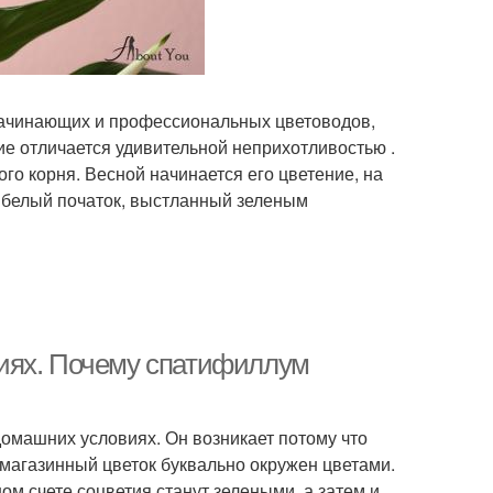
начинающих и профессиональных цветоводов,
ие отличается удивительной неприхотливостью .
го корня. Весной начинается его цветение, на
 белый початок, выстланный зеленым
иях. Почему спатифиллум
домашних условиях. Он возникает потому что
магазинный цветок буквально окружен цветами.
ом счете соцветия станут зелеными, а затем и