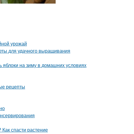
йной урожай
веты для удачного выращивания
 яблоки на зиму в домашних условиях
ные рецепты
но
консервирования
 Как спасти растение