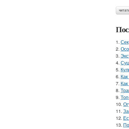
читат
Пос
1.
Сек
2.
Осо
3.
Экс
4.
Суш
5.
Кул
6.
Как
7.
Как
8.
Тра
9.
Топ
10.
Ог
11.
За
12.
Ес
13.
По