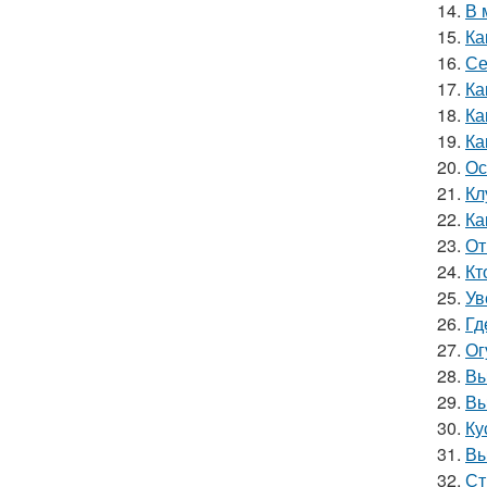
14.
В 
15.
Ка
16.
Се
17.
Ка
18.
Ка
19.
Ка
20.
Ос
21.
Кл
22.
Ка
23.
От
24.
Кт
25.
Ув
26.
Гд
27.
Ог
28.
Вы
29.
Вы
30.
Ку
31.
Вы
32.
Ст