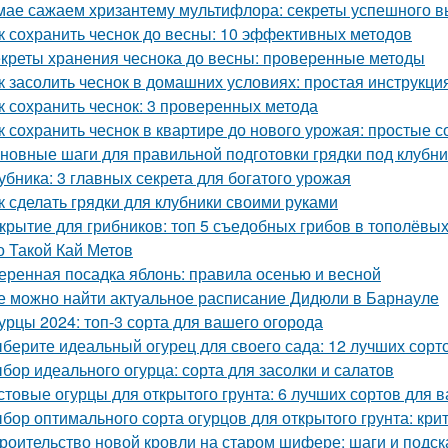
мае сажаем хризантему мультифлора: секреты успешного 
к сохранить чеснок до весны: 10 эффективных методов
креты хранения чеснока до весны: проверенные методы
к засолить чеснок в домашних условиях: простая инструкци
к сохранить чеснок: 3 проверенных метода
к сохранить чеснок в квартире до нового урожая: простые 
новные шаги для правильной подготовки грядки под клубни
убника: 3 главных секрета для богатого урожая
к сделать грядки для клубники своими руками
крытие для грибников: топ 5 съедобных грибов в тополёвы
о Такой Кай Метов
еренная посадка яблонь: правила осенью и весной
е можно найти актуальное расписание Дидюли в Барнауле
урцы 2024: топ-3 сорта для вашего огорода
берите идеальный огурец для своего сада: 12 лучших сорто
бор идеального огурца: сорта для засолки и салатов
стовые огурцы для открытого грунта: 6 лучших сортов для 
бор оптимального сорта огурцов для открытого грунта: кр
роительство новой кровли на старом шифере: шаги и подск