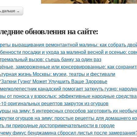
ь дальше →
ледние обновления на сайте:
реты выращивания ремонтантной малины: как собрать дво
бенности посадки и ухода за малиной весной и осенью: со
тремальный вызов: съешь банку за один раз
ёные, замороженные или консервированные: как сохранить
ьтурная жизнь Москвы: музеи, театры и фестивали
 'Заткни Гузно' Может Улучшить Ваше Здоровье
 мелколепестник канадский помогает заткнуть гузно: народ
вы от поноса у взрослых: эффективные народные средства
-10 оригинальных рецептов закруток из огурцов
урцы на зиму: 5 интересных способов заготовить их необыч
крутки огурцов на зиму: простые рецепты для домашнего 
ть ли природные достопримечательности в городе
чему фикус бенджамина сбросил листья после замерзания?