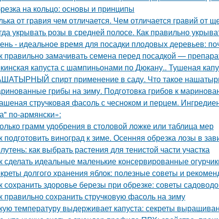
резка на кольцо: основы и принципы
лька от гравия чем отличается. Чем отличается гравий от щ
гда укрывать розы в средней полосе. Как правильно укрыва
ень - идеальное время для посадки плодовых деревьев: поч
к правильно замачивать семена перед посадкой — препар
кинская капуста с шампиньонами по Дюкану.. Тушеная капу
ШАТЫРНЫЙ спирт применение в саду. Что такое нашатырны
ринованные грибы на зиму. Подготовка грибов к маринова
ашеная стручковая фасоль с чесноком и перцем. Ингреди
а" по-армянски»:
олько грамм удобрения в столовой ложке или таблица мер
к подготовить виноград к зиме. Осенняя обрезка лозы в за
лутень: как выбрать растения для тенистой части участка
к сделать идеальные маленькие консервированные огурчик
креты долгого хранения яблок: полезные советы и рекомен
к сохранить здоровье березы при обрезке: советы садоводо
к правильно сохранить стручковую фасоль на зиму
кую температуру выдерживает капуста: секреты выращиван