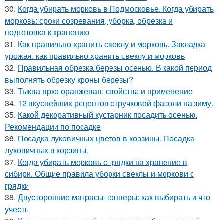
30.
Когда убирать морковь в Подмосковье. Когда убирать
морковь: сроки созревания, уборка, обрезка и
подготовка к хранению
31.
Как правильно хранить свеклу и морковь. Закладка
урожая: как правильно хранить свеклу и морковь
32.
Правильная обрезка березы осенью. В какой период
выполнять обрезку кроны березы?
33.
Тыква ярко оранжевая: свойства и применение
34.
12 вкуснейших рецептов стручковой фасоли на зиму.
35.
Какой декоративный кустарник посадить осенью.
Рекомендации по посадке
36.
Посадка луковичных цветов в корзины. Посадка
луковичных в корзины.
37.
Когда убирать морковь с грядки на хранение в
сибири. Общие правила уборки свеклы и моркови с
грядки
38.
Двусторонние матрасы-топперы: как выбирать и что
учесть