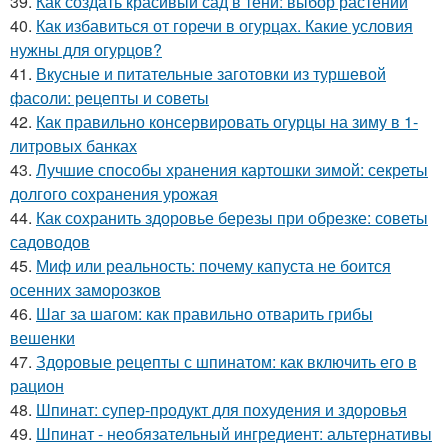
39.
Как создать красивый сад в тени: выбор растений
40.
Как избавиться от горечи в огурцах. Какие условия
нужны для огурцов?
41.
Вкусные и питательные заготовки из туршевой
фасоли: рецепты и советы
42.
Как правильно консервировать огурцы на зиму в 1-
литровых банках
43.
Лучшие способы хранения картошки зимой: секреты
долгого сохранения урожая
44.
Как сохранить здоровье березы при обрезке: советы
садоводов
45.
Миф или реальность: почему капуста не боится
осенних заморозков
46.
Шаг за шагом: как правильно отварить грибы
вешенки
47.
Здоровые рецепты с шпинатом: как включить его в
рацион
48.
Шпинат: супер-продукт для похудения и здоровья
49.
Шпинат - необязательный ингредиент: альтернативы