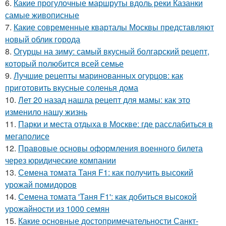
6.
Какие прогулочные маршруты вдоль реки Казанки
самые живописные
7.
Какие современные кварталы Москвы представляют
новый облик города
8.
Огурцы на зиму: самый вкусный болгарский рецепт,
который полюбится всей семье
9.
Лучшие рецепты маринованных огурцов: как
приготовить вкусные соленья дома
10.
Лет 20 назад нашла рецепт для мамы: как это
изменило нашу жизнь
11.
Парки и места отдыха в Москве: где расслабиться в
мегаполисе
12.
Правовые основы оформления военного билета
через юридические компании
13.
Семена томата Таня F1: как получить высокий
урожай помидоров
14.
Семена томата 'Таня F1': как добиться высокой
урожайности из 1000 семян
15.
Какие основные достопримечательности Санкт-