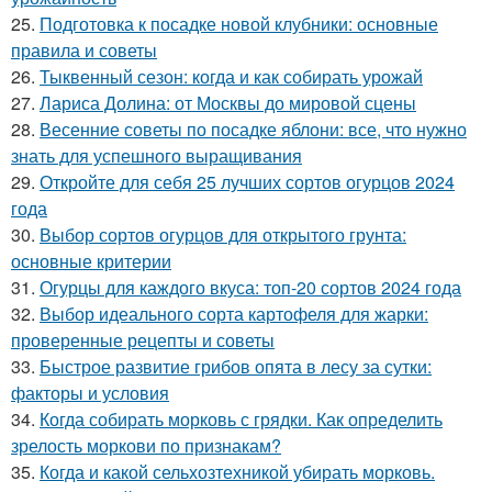
25.
Подготовка к посадке новой клубники: основные
правила и советы
26.
Тыквенный сезон: когда и как собирать урожай
27.
Лариса Долина: от Москвы до мировой сцены
28.
Весенние советы по посадке яблони: все, что нужно
знать для успешного выращивания
29.
Откройте для себя 25 лучших сортов огурцов 2024
года
30.
Выбор сортов огурцов для открытого грунта:
основные критерии
31.
Огурцы для каждого вкуса: топ-20 сортов 2024 года
32.
Выбор идеального сорта картофеля для жарки:
проверенные рецепты и советы
33.
Быстрое развитие грибов опята в лесу за сутки:
факторы и условия
34.
Когда собирать морковь с грядки. Как определить
зрелость моркови по признакам?
35.
Когда и какой сельхозтехникой убирать морковь.