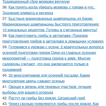
Традиционный сбор моркови вручную
36.
Как понять когда убирать морковь с грядки и что..
Значение климата и региона
37.
Быстрые маринованные шампиньоны из банки.
Маринованные шампиньоны быстрого приготовления:
10 идеальных рецептов. Готовы в считанные минуты!
38.
Как приготовить грибы в автоклаве. Порядок
приготовления грибов в автоклаве в домашних условиях
39.
Готовимся к урожаю с осени. 2 краеугольных вопроса
осенней подготовки грядок Одно из главных осенних
мероприятий — подготовка грядок к зиме. Многие
садоводы считают, что она заключается только в
подзимней
40.
30 многолетников для осенней посадки. Какие
многолетние цветы сажают осенью
41.
Овощи и зелень для теневых участков: лучшие
выборы для вашего огорода
42.
Растут ли грибы без дождя. Цезарский гриб
43.
Через сколько появляются грибы после дождя. Как