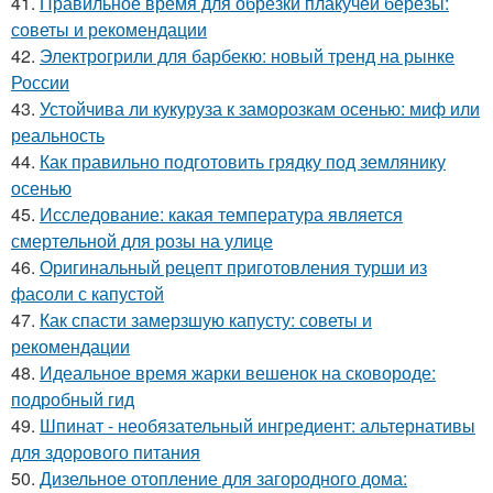
41.
Правильное время для обрезки плакучей берёзы:
советы и рекомендации
42.
Электрогрили для барбекю: новый тренд на рынке
России
43.
Устойчива ли кукуруза к заморозкам осенью: миф или
реальность
44.
Как правильно подготовить грядку под землянику
осенью
45.
Исследование: какая температура является
смертельной для розы на улице
46.
Оригинальный рецепт приготовления турши из
фасоли с капустой
47.
Как спасти замерзшую капусту: советы и
рекомендации
48.
Идеальное время жарки вешенок на сковороде:
подробный гид
49.
Шпинат - необязательный ингредиент: альтернативы
для здорового питания
50.
Дизельное отопление для загородного дома: