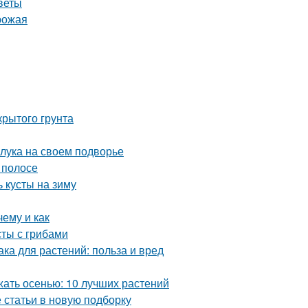
веты
урожая
крытого грунта
 лука на своем подворье
 полосе
 кусты на зиму
ему и как
сты с грибами
а для растений: польза и вред
жать осенью: 10 лучших растений
статьи в новую подборку