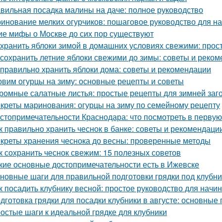
вильная посадка малины на даче: полное руководство
инование мелких огурчиков: пошаговое руководство для 
ие мифы о Москве до сих пор существуют
 хранить яблоки зимой в домашних условиях свежими: прос
 сохранить летние яблоки свежими до зимы: советы и реко
 правильно хранить яблоки дома: советы и рекомендации
овим огурцы на зиму: основные рецепты и советы
ромные салатные листья: простые рецепты для зимней заг
креты маринования: огурцы на зиму по семейному рецепту
стопримечательности Краснодара: что посмотреть в первую
к правильно хранить чеснок в банке: советы и рекомендаци
креты хранения чеснока до весны: проверенные методы
к сохранить чеснок свежим: 15 полезных советов
кие основные достопримечательности есть в Ижевске
новные шаги для правильной подготовки грядки под клубни
к посадить клубнику весной: простое руководство для нач
дготовка грядки для посадки клубники в августе: основные
остые шаги к идеальной грядке для клубники