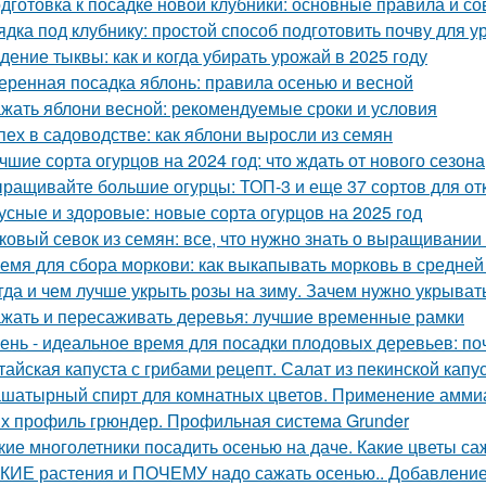
дготовка к посадке новой клубники: основные правила и со
ядка под клубнику: простой способ подготовить почву для 
дение тыквы: как и когда убирать урожай в 2025 году
еренная посадка яблонь: правила осенью и весной
жать яблони весной: рекомендуемые сроки и условия
пех в садоводстве: как яблони выросли из семян
чшие сорта огурцов на 2024 год: что ждать от нового сезона
ращивайте большие огурцы: ТОП-3 и еще 37 сортов для от
усные и здоровые: новые сорта огурцов на 2025 год
ковый севок из семян: все, что нужно знать о выращивании
емя для сбора моркови: как выкапывать морковь в средней
гда и чем лучше укрыть розы на зиму. Зачем нужно укрывать
жать и пересаживать деревья: лучшие временные рамки
ень - идеальное время для посадки плодовых деревьев: поч
тайская капуста с грибами рецепт. Салат из пекинской капу
шатырный спирт для комнатных цветов. Применение аммиак
х профиль грюндер. Профильная система Grunder
кие многолетники посадить осенью на даче. Какие цветы са
КИЕ растения и ПОЧЕМУ надо сажать осенью.. Добавление 