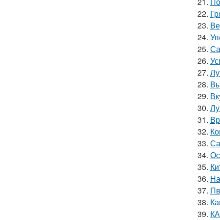
21.
По
22.
Гр
23.
Ве
24.
Ув
25.
Са
26.
Ус
27.
Лу
28.
Вы
29.
Вк
30.
Лу
31.
Вр
32.
Ко
33.
Са
34.
Ос
35.
Ки
36.
На
37.
Пв
38.
Ка
39.
КА