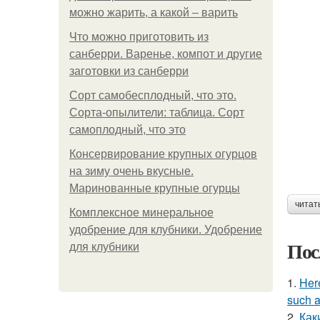
можно жарить, а какой – варить
Что можно приготовить из
санберри. Варенье, компот и другие
заготовки из санберри
Сорт самобесплодный, что это.
Сорта-опылители: таблица. Сорт
самоплодный, что это
Консервирование крупных огурцов
на зиму очень вкусные.
Маринованные крупные огурцы
читат
Комплексное минеральное
удобрение для клубники. Удобрение
Пос
для клубники
1.
Here
such a
2.
Как