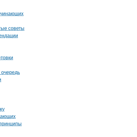
начинающих
тые советы
мендации
отовки
 очередь
и
ку
инающих
 принципы