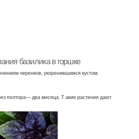
ания базилика в горшке
нением черенков, укоренившимся кустом.
ез полтора— два месяца. Т акие растения дают