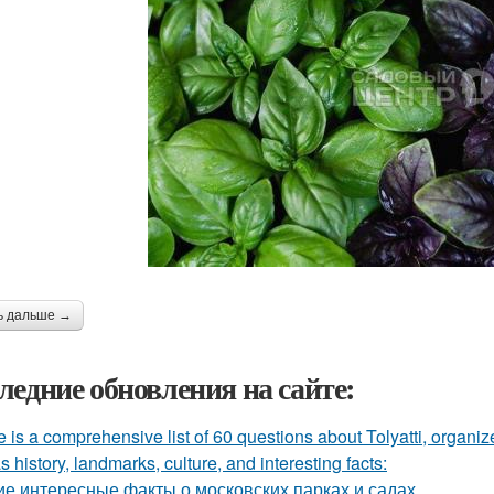
ь дальше →
ледние обновления на сайте:
 is a comprehensive list of 60 questions about Tolyatti, organi
s history, landmarks, culture, and interesting facts:
ие интересные факты о московских парках и садах