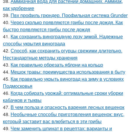
38.
Аммиачная вода для растений домашних. Аммиак,
как удобрение
39.
Пвх профиль грюндер. Профильная система Grunder
40.
Через сколько появляются грибы после дождя. Как
быстро появляются грибы после дождя
41.
Как сохранить виноградную лозу зимой. Надежные
способы укрытия винограда
42.
Способ, как сохранить огурцы свежими длительно.
Нестандартные методы хранения
43.
Как правильно обрезать яблони на кольцо
44.
Мешок травы: преимущества использования в быту
45.
Как правильно укрыть виноград на зиму в условиях
Подмосковья
46.
Когда собирать урожай: оптимальные сроки уборки
кабачков и тыквы
47.
В чем польза и опасность варения лесных вешенок
48.
Необычные способы приготовления вешенок: вкус,
который заставит вас влюбиться в эти грибы
49.
Чем заменить шпинат в рецептах: варианты и