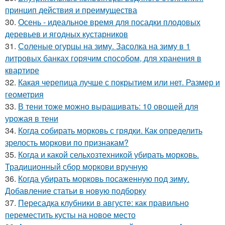
принцип действия и преимущества
30.
Осень - идеальное время для посадки плодовых
деревьев и ягодных кустарников
31.
Соленые огурцы на зиму. Засолка на зиму в 1
литровых банках горячим способом, для хранения в
квартире
32.
Какая черепица лучше с покрытием или нет. Размер и
геометрия
33.
В тени тоже можно выращивать: 10 овощей для
урожая в тени
34.
Когда собирать морковь с грядки. Как определить
зрелость моркови по признакам?
35.
Когда и какой сельхозтехникой убирать морковь.
Традиционный сбор моркови вручную
36.
Когда убирать морковь посаженную под зиму.
Добавление статьи в новую подборку
37.
Пересадка клубники в августе: как правильно
переместить кусты на новое место