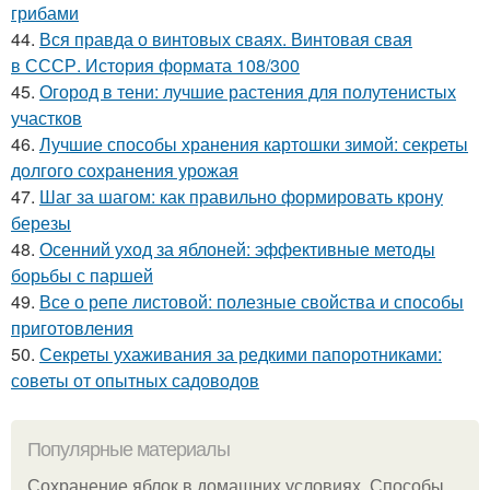
грибами
44.
Вся правда о винтовых сваях. Винтовая свая
в СССР. История формата 108/300
45.
Огород в тени: лучшие растения для полутенистых
участков
46.
Лучшие способы хранения картошки зимой: секреты
долгого сохранения урожая
47.
Шаг за шагом: как правильно формировать крону
березы
48.
Осенний уход за яблоней: эффективные методы
борьбы с паршей
49.
Все о репе листовой: полезные свойства и способы
приготовления
50.
Секреты ухаживания за редкими папоротниками:
советы от опытных садоводов
Популярные материалы
Сохранение яблок в домашних условиях. Способы