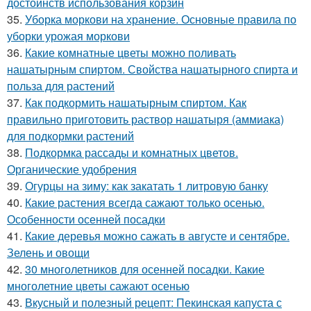
достоинств использования корзин
35.
Уборка моркови на хранение. Основные правила по
уборки урожая моркови
36.
Какие комнатные цветы можно поливать
нашатырным спиртом. Свойства нашатырного спирта и
польза для растений
37.
Как подкормить нашатырным спиртом. Как
правильно приготовить раствор нашатыря (аммиака)
для подкормки растений
38.
Подкормка рассады и комнатных цветов.
Органические удобрения
39.
Огурцы на зиму: как закатать 1 литровую банку
40.
Какие растения всегда сажают только осенью.
Особенности осенней посадки
41.
Какие деревья можно сажать в августе и сентябре.
Зелень и овощи
42.
30 многолетников для осенней посадки. Какие
многолетние цветы сажают осенью
43.
Вкусный и полезный рецепт: Пекинская капуста с