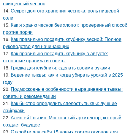
очищенный чеснок
14.
Секрет долгого хранения чеснока: роль пищевой
соли
15.
Как я храню чеснок без хлопот: проверенный способ
против порчи
16.
Как правильно посадить клубнику весной: Полное
руководство для начинающих
17.
Как правильно посадить клубнику в августе:
основные правила и советы
18.
Грядка для клубники: сделать своими руками
19.
Ведение тыквы: как и когда убирать урожай в 2025
году
20.
Подмосковные особенности выращивания тыквы:
советы и рекомендации
21.
Как быстро определить спелость тыквы: лучшие
лайфхаки
22.
Алексей Глызин: Московский архитектор, который
создает будущее
23.
Откройте для себя 15 новых сортов огурцов для