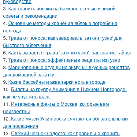
руководство
3.
Как хранить яблоки на балконе осенью и зимой:
советы и рекомендации
4.
Основные методы хранения яблок в погребе на
полгода
5.
Трава от поноса: как заваривать 'заткни гузно' для
быстрого облегчения
6.
Как называется трава 'заткни гузно': раскрытие тайны
7.
Трава от поноса: эффективные рецепты из гузно
8.
Маринованные огурцы на зиму: 67 вкусных рецептов
для домашней закатки
9.
Какие бассейны и аквапарки есть в городе
10.
Билеты на группу Анимация в Нижнем Новгороде:
как не упустить шанс
11.
Интересные факты о Москве, которые вам
неизвестны
12.
Какие музеи Ульяновска считаются обязательными
для посещения
13.
Свежий чеснок надолго: как правильно хранить