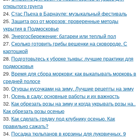
открытого грунта
24.
Стас Пьеха в Барнауле: музыкальный фестиваль
25.
Защита роз от морозов: проверенные методы
укрытия в Подмосковье
26.
Энергосбережение: батареи или теплый пол
27.
Сколько готовить грибы вешенки на сковороде. С
картошкой
28.
Подготовьтесь к уборке тыквы: лучшие практики для
подмосковья
29.
Время для сбора моркови: как выкапывать морковь в
средней полосе
30.
Огурцы кусочками на зиму. Лучшие рецепты на зиму
31.
Осень в саду: основные работы и их важность
32.
Как обрезать розы на зиму и когда укрывать розы на..
Как обрезать розы осенью
33.
Как сделать грядку под клубнику осенью. Как
правильно сажать?
34.
Посадка тюльпанов в корзины для луковичных. 9