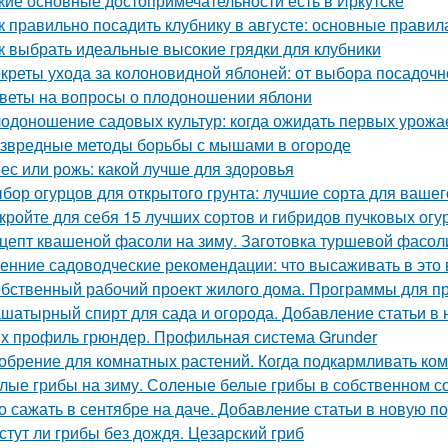
кие основные достопримечательности есть в Иркутске
к правильно посадить клубнику в августе: основные правил
к выбрать идеальные высокие грядки для клубники
креты ухода за колоновидной яблоней: от выбора посадочн
веты на вопросы о плодоношении яблони
одоношение садовых культур: когда ожидать первых урожа
звредные методы борьбы с мышами в огороде
ес или рожь: какой лучше для здоровья
бор огурцов для открытого грунта: лучшие сорта для вашег
кройте для себя 15 лучших сортов и гибридов пучковых огу
цепт квашеной фасоли на зиму. Заготовка туршевой фасол
енние садоводческие рекомендации: что высаживать в это 
бственный рабочий проект жилого дома. Программы для п
шатырный спирт для сада и огорода. Добавление статьи в
х профиль грюндер. Профильная система Grunder
обрение для комнатных растений. Когда подкармливать ко
лые грибы на зиму. Соленые белые грибы в собственном с
о сажать в сентябре на даче. Добавление статьи в новую п
стут ли грибы без дождя. Цезарский гриб