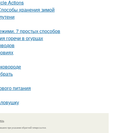
cle Actions
 Способы хранения зимой
лутени
вежими. 7 простых способов
ия горечи в огурцах
оводов
ловиях
сковороде
ыбрать
ового питания
 ловушку
язь
решено при указании обратной гиперссылки.