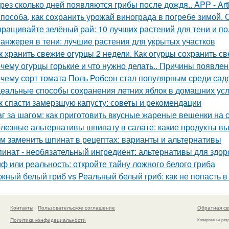
рез сколько дней появляются грибы после дождя.. APP - Arti
способа, как сохранить урожай винограда в погребе зимой.
ращивайте зелёный рай: 10 лучших растений для тени и по
анжерея в тени: лучшие растения для укрытых участков
к хранить свежие огурцы 2 недели. Как огурцы сохранить с
чему огурцы горькие и что нужно делать.. Причины появлен
чему сорт томата Поль Робсон стал популярным среди сад
еальные способы сохранения летних яблок в домашних ус
к спасти замерзшую капусту: советы и рекомендации
г за шагом: как приготовить вкусные жареные вешенки на 
лезные альтернативы шпинату в салате: какие продукты в
м заменить шпинат в рецептах: варианты и альтернативы
инат - необязательный ингредиент: альтернативы для здор
ф или реальность: откройте тайну ложного белого гриба
жный белый гриб vs Реальный белый гриб: как не попасть в
Контакты
Пользовательское соглашение
Обратная св
Политика конфидециальности
Копирование раз