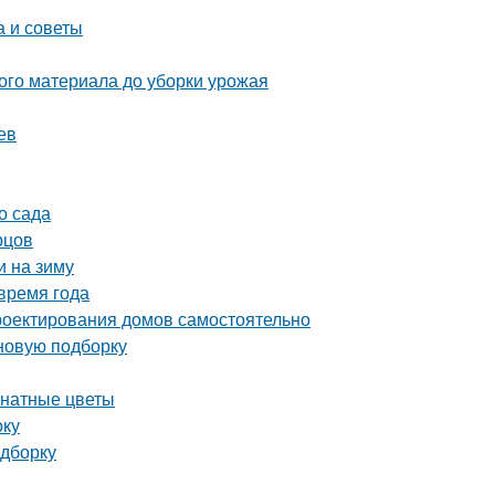
а и советы
ого материала до уборки урожая
ев
о сада
рцов
и на зиму
время года
роектирования домов самостоятельно
 новую подборку
мнатные цветы
оку
одборку