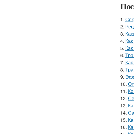
Пос
1.
Сек
2.
Рец
3.
Как
4.
Как
5.
Как
6.
Тра
7.
Как
8.
Тра
9.
Эфф
10.
Ог
11.
Ко
12.
Се
13.
Ка
14.
Са
15.
Ка
16.
Ка