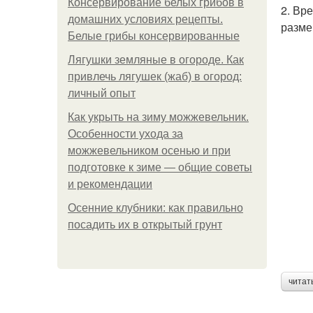
Консервирование белых грибов в
2. Вр
домашних условиях рецепты.
разме
Белые грибы консервированные
Лягушки земляные в огороде. Как
привлечь лягушек (жаб) в огород:
личный опыт
Как укрыть на зиму можжевельник.
Особенности ухода за
можжевельником осенью и при
подготовке к зиме — общие советы
и рекомендации
Осенние клубники: как правильно
посадить их в открытый грунт
читат