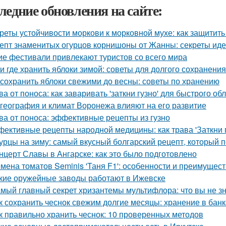
ледние обновления на сайте:
реты устойчивости моркови к морковной мухе: как защитит
епт знаменитых огурцов корнишоны от Жанны: секреты ид
ие фестивали привлекают туристов со всего мира
 и где хранить яблоки зимой: советы для долгого сохранения
 сохранить яблоки свежими до весны: советы по хранению
ва от поноса: как заваривать 'заткни гузно' для быстрого об
 география и климат Воронежа влияют на его развитие
ва от поноса: эффективные рецепты из гузно
ективные рецепты народной медицины: как трава 'Заткни г
урцы на зиму: самый вкусный болгарский рецепт, который 
нцерт Славы в Ангарске: как это было подготовлено
мена томатов Seminis 'Таня F1': особенности и преимущест
кие оружейные заводы работают в Ижевске
мый главный секрет хризантемы мультифлора: что вы не зн
к сохранить чеснок свежим долгие месяцы: хранение в банк
к правильно хранить чеснок: 10 проверенных методов