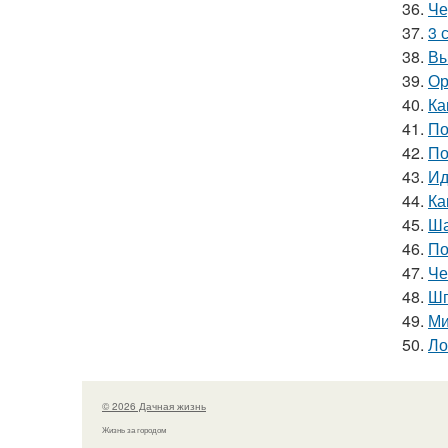
36.
Че
37.
3 
38.
Вы
39.
Ор
40.
Ка
41.
По
42.
По
43.
Ид
44.
Ка
45.
Ша
46.
По
47.
Че
48.
Шп
49.
Ми
50.
Ло
© 2026 Дачная жизнь
Жизнь за городом