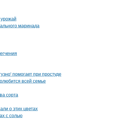
ь урожай
еального маринада
легчения
узно' помогает при простуде
полюбится всей семье
ва сорта
али о этих цветах
ах с солью