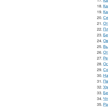
17.
Ка
18.
Ка
19.
Ка
20.
Се
21.
От
22.
Пл
23.
Бе
24.
Ов
25.
Вы
26.
От
27.
Ре
28.
Ос
29.
Со
30.
На
31.
Пв
32.
Уд
33.
Бе
34.
Чт
35.
Ра